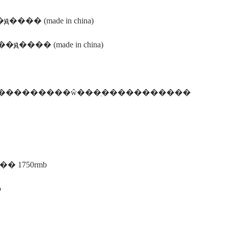
� (made in china)
�� (made in china)
̶���ȡ �� 1750rmb
b