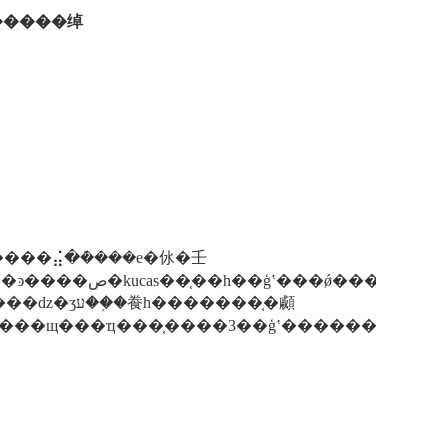
�����绰
ǣ�ɳ�أ����ɣ�����ȵȣ���щ���ҵ���֤����3��ģʽ��������ku