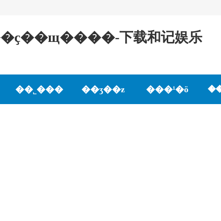
֤��ҫ��щ����-下载和记娱乐
��˾���
��ʒ��ƶ
���¹�ӧ
�