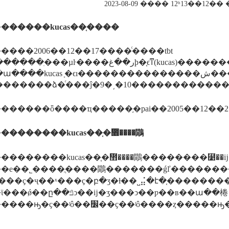
2023-08-09 ���� 12ʱ13��12
�
������kucas��֤����
����2006��12��17����ͨ����tbt
���ر��غϸ�֤ϵͳ(kucas)���������еĺ��ʺϸ���֤���(iccp)�����ǵ�����tbt
ա����kucas ָ�ϵı���������������ش���tbt
�
��������kucas��֤�᲻����鷳
��������kucas��֤�᲻����鷳��������⻹��
�е��˾����ֲ����鷳�������ǵľ�������
ը��ݿͻ��ĳ�ʒ���ͻ��ƿ��в��ա��棬
ô����ȥ�����ԣ�����ʡǯ��һ�����ƕ����бƚ���ȷ���жϡ����զ����ƕ��ԣ������֤�ǳ����