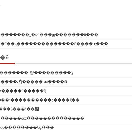
�
�������֤ҫ�ṩʲô���ϣ�������ö���
��ˮ��ʒ��������������ô���� ҫ���
�ѷ
��������ʼ챨���������ǯ
���������ڰĵ�����saa��֤��ʲô
o��֤����ʱ�����ǯ
ч��ʶ����������ҫ����ǯ��
�֤��ΰ���ʱ��೤
�����ccc��֤������������
coc��֤������ʲôҫ���