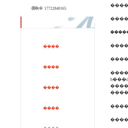
qq��
΢�ţ�
17722840165
������ʒ
����֤
�����
����
���
����
����
һ���ǳ�ʒע��֤�飬�
����
����
����
���
����
���