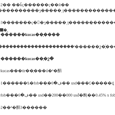
2�� ��ǩҫ������ҫ��ӣ��
���ݱ����������ʒ�����ͺţ������̣�������ԭ���
�������ҫ�󣺲�ʒ�����ͺţ������̣�������ԭ��
������ī�ῠ��ʒ�����֤�����������޹�˾
�
������kucas��֤����
�
������kucas��֤�շ�
ucas���tir��֤���ú�ʱ�䣺
����1������ѣ�fob��ֵ�ڣ�6�� usd���£��
����fob��ֵ�ڣ�6�� usd��200��000 usd֮�䣩��0.45% x fo
2��ʱ�䣺3������