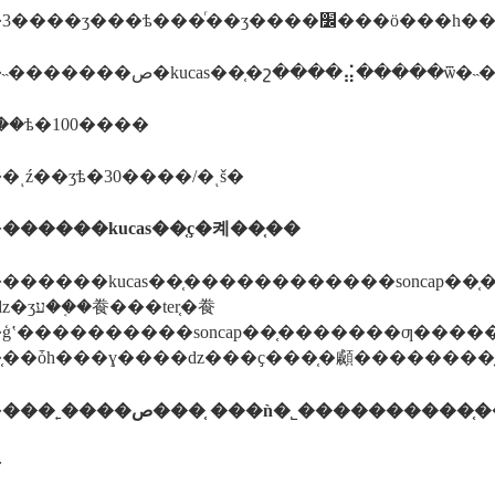
����3����ʒ���ѣ���ͬ�
��ѣ�100����
ͺź��ʒѣ�30����/�ͺš�
�
������kucas��֤ҫ�켸��֤��
������kucas��֤������������soncap��֤
��ter֤�飬
ģʽ����������soncap��֤�������ƣ�����
֤��ȱһ���ɣ����ǳ���ҫ���֤�顣��������
�
���˿����ص���֤ ���ǹ�˾����������
�