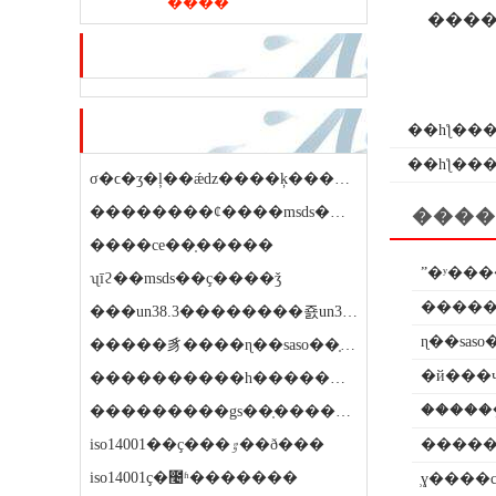
����
���
��ѷ�ƽ�
��ҷ��ڿ�
��һƪ��
�
��һƪ��
σ�ϲ�ʒ�ļ��ǽǳ����ķ����ƕ���
��������ȼ����msds��֤����������������
����
����ce��֤�����
ˮ�ʸ��
ʯīϩ��msds��ҫ����ǯ
���un38.3��������죬un38.3�����ҫ��ô����
ɳ��sas
�����豸����ɳ��saso��֤��������ǯ
�й���
����������һ������ô����
�����
���������gs��֤������ϼ۸�ʵ��
iso14001��ҫ���ٷ��ð���
�����
iso14001ҫ�೤ʱ�������
̹ɣ����