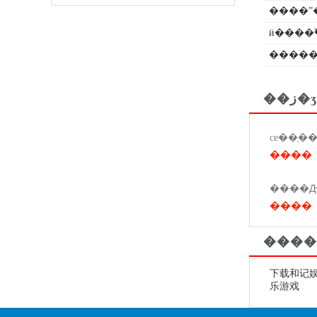
����ˮ
ӥ����߰
�����
��ز�ʒ
����
����
����
下载和记娱
乐游戏