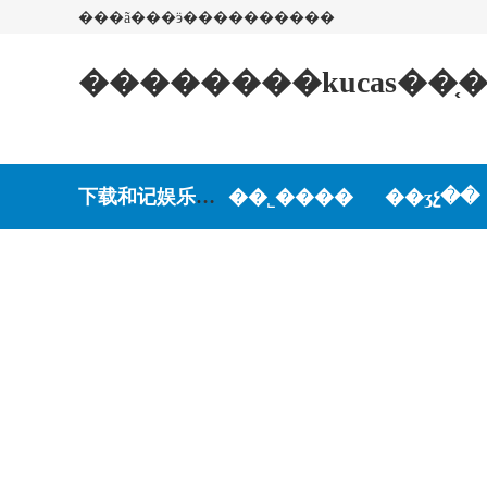
���ã���ӭ����������
��������kucas��
下载和记娱乐-和记娱乐游戏
��˾����
��ʒչ��