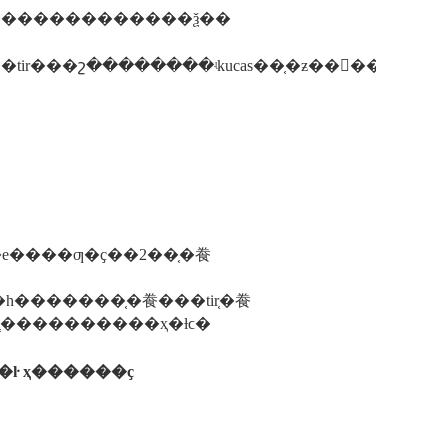
�ʒ����׼���ö���һ��������������ѯ��
�е����ƣ�ҫ��2��֤�飬
һ�������֤�飬���tir֤�飬
֤����������ҳ�ƚϲ�
֤��ŀ ҳ������ҫ