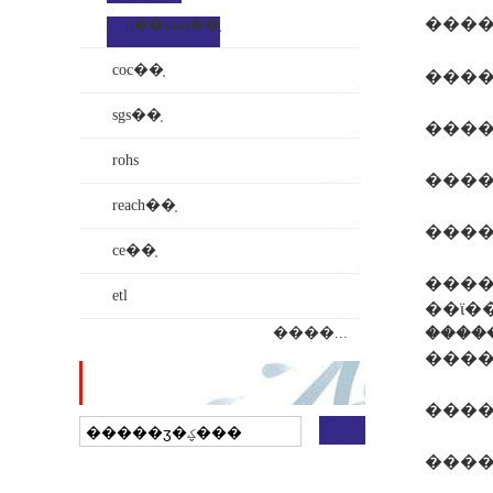
���
ɳ��saso��֤
coc��֤
���
sgs��֤
����qq
rohs
����:j
reach��֤
���
ce��֤
���������ص�kucas��֤�м��
etl
��ϊ��щ�ж��ͷ��޹��ҵ���֤���
��������֤ģʽ��
����...
վ������
���
����1
��ҵ���ӵ�ͼ