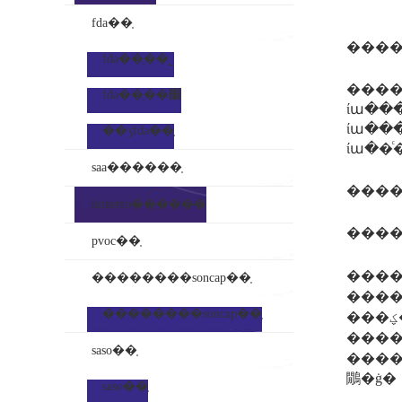
fda��֤
���
fda��֤��˾
����
fda��֤��׼
ίա��������ִ���µŀ�
ίա���
��ʒfda��֤
saa������֤
inmetro��֤����
���
pvoc��֤
����
��������soncap��֤
����
��������soncap��֤
���ؼ���ҫ�ҷ��ˣ���ҫ�բ�ʒ�ƚ��˽⣬�է�֤���������ҫ��ƚ��˽⣬�������ͳ�����鷳
����ϊ���ǿ��
saso��֤
��������ԣ�ҫ��ʲô��׼��ҫ��ʲ
鷳�ġ�
saso��֤