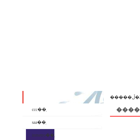
��ʒϵ��
���
����
ccc��֤
saa��֤
inmetro��֤