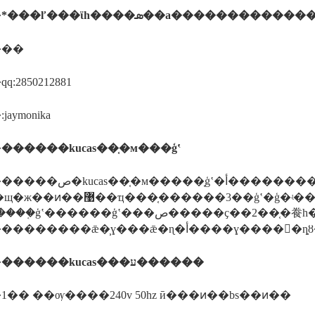
�
*
���ľ���ϊһ����ܣ��а�
��
���������
���
:2850212881
aymonika
�
������kucas��֤�м���ģʽ
���֤ģʽ�أ�����������⣬�ܶ����е�㲻�壬
���3��ģʽ�ģ�ʵ���ͽ����ص�kucas��֤��һ��ģʽ���ǿ���ע��
����ģʽ���ص�����ҫ��2��֤�飬һ���ǳ�ʒע��֤�飬һ�������֤�顣
������������ǣ�̹ɣ���
�
������kucas���ע������
�� ��ѹ����240v 50hz ӣ���ͷ��bs��ͷ��