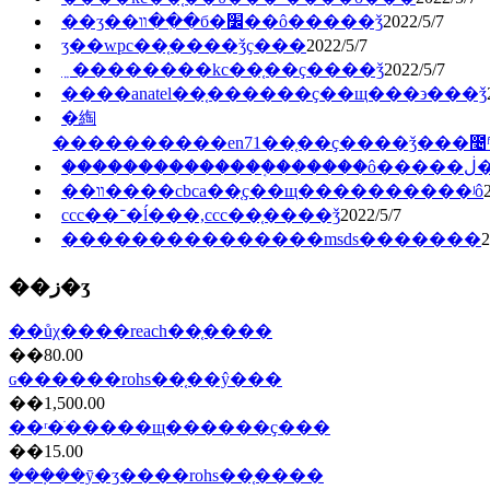
��ʒ��װ��ִ�б�׼��ô�����ǯ
2022/5/7
ӡ��wpc��֤����ǯҫ���
2022/5/7
﮵��������kc��֤��ҫ����ǯ
2022/5/7
����anatel��֤������ҫ��щ���϶���ǯ
�綯
����������en71��֤��ҫ����ǯ���೤
���
��װ����cbca��֤ҫ��щ����������ʲô
ccc��־�ĺ���,ccc��֤����ǯ
2022/5/7
���������������msds�������
2
��ز�ʒ
��ůχ����reach��֤����
��80.00
ɢ������rohs��֤��ŷ���
��1,500.00
��ʳ�ֺ�����щ������ҫ���
��15.00
���ܼ��ȳ�ʒ����rohs��֤����