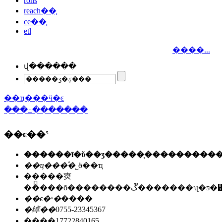
rohs
reach��֤
ce��֤
etl
����...
վ������
��ҵ���ӵ�ͼ
���߸�������
��ϵ��ʽ
��ҵ���ͣ�
˽ӫ��ҵ
��ַ��
�㶫
�����б��������ڱ�������ʯ
��ϵ�ˣ�
����
�绰��
0755-23345367
�ֻ���
17722840165