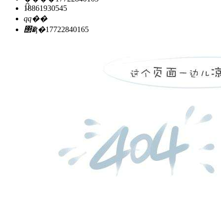
18861930545
qq��
΢�ţ�
17722840165