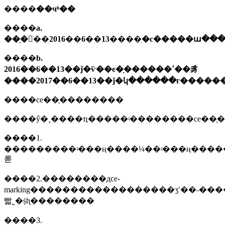
����
��чʱ��
����
a.
��ָ���2016��6��13����ִ�с�����ա�
����
b.
2016��6��13��ǰ�ѷ��ͼ�ָ������ߵ��豸
����2017��6��13��ǰ�կ������г������
����ce��֤��������
����ŷ�˳����ҵ�����ʵ��������ce��֤
����1.
���������ʵ���ң����¼��ʵ���ң���
롣
����2.��������дce-
marking������������������ʒʹ��˵���
빫˾�ṩһ̨��������
����3.