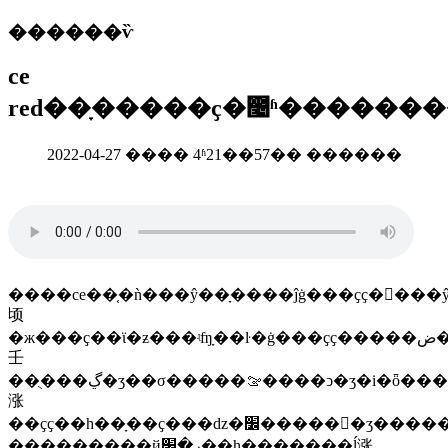
������ѷ
ce
red��ָ�����ҫ�೤ʱ������
2022-04-27 ���� 4ʱ21��57�� ������
����ce��֤�ǹ���ŷ��ָ����ĵġ���ҫҫ�󡱣���ŷ����1
顷
�ж���ҫ��ϊ�ƶ���ʵʩָ��ŀ�ġ���ҫҫ�����ض��ĺ��
壬
��ֻ���ڲ�ʒ��σ�����ࡢ����ͻ�ʒ�i�ȫ����ļ�����ȫҫ�󣬶�����һ������ҫ��э��ָ��ֻ�
涨
��ҫҫ��һ��ָ��ҫ���ǳ�׼�����񡣲�ʒ�������ָ���й���ҫҫ�󣬾��ܼӹ�ce��־
���������йر�׼��һ�������ĺ涨