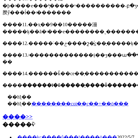
�ϸ�ʵ���ҽ���ʱ֪ͨ�����ˣ����������˶բ
㷴ӳ���ĺ��ʵ�������
����11.��ҳ��9��10�����漰
�����ķ��ã�ʵ���ҽ��������˷��������
����12.�����˸��ݲ����շ�֪ͨҫ��֧����
����13.ʵ�������������ṩ��ʒ���ա����
��
����
������ī�ῠ�����֤����ȫ������
��һƪ��
��һƪ��
��������coi��֤ҫ��÷��ö���
����>>
�����ѷ
����kc��֤��ΰ���ʱ����ö���
2022/5/7