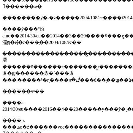
𽫲������ܣ�
��������ŷ�˵�ż���ָ��2004/108/ec����ϊ2014/3
����ŷ���°汾
emcָ��2014/30/eu��2014��3��29����ŷ���ڿ���l96/79���ϲ����������
滻ԭ�еĵ�ż���ָ��2004/108/ec��
������ָ�������������̡���������
壻
������ӫ������ҫ�������̺ͽ����̵����ƣ�ע���̺ż�ע���̱�͵�ַ����
豸�ϣ������豸�ߴ���豸
������чʱ��
����a.
2014/30/eu����2016��4��20����ִ�у���
����b.
���ھɵ�ż���ָ���voc����������������2016��4��20���