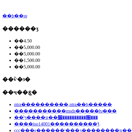
��ϸ��ϣ
������ʒ
��4.50
��5,000.00
��5,000.00
��1,500.00
��5,000.00
��ѷ�ƽ�
��ҷ��ڿ�
ntra����������,ntra��ⱨ�����
�����������msds�����ƕ���
��ͨʳʒ����ҵ��׼����������԰���
����iso14001��֤��������ǯ
ccc֤���ϵ������ˡ���ʒ�̼�������ҵ�ֱ�