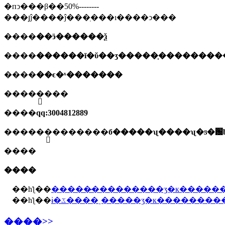
�пͻ���β��50%--------
���յĵ����ĵ���ֽ���ı����ͻ���
����
��ӭ������ѯ
����
����
��ϵ�ˣ�������
����
�ֻ���
����
qq:3004812889
����
��ַ�������б�����ʯ����ʯ�ƽ�԰b
����
����
��һƪ��
�����̷���������ʒִ�к����
��һƪ��
ɨ�ػ����˰�����ʒִ�к�������
����>>