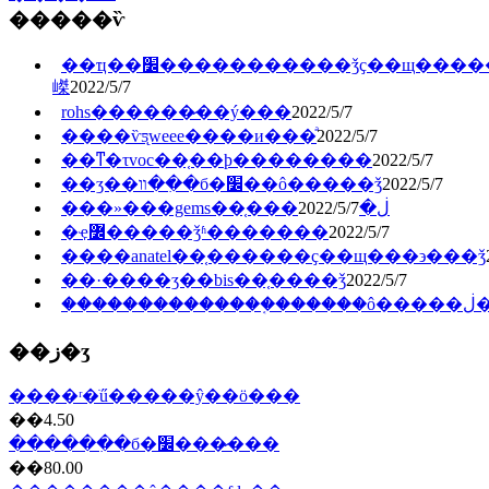
�����ѷ
��ҵ��׼�����������ǯҫ��щ�����
嵥
2022/5/7
rohs������̷��ý���
2022/5/7
����ѷƽ̨weee����и���ͣ
2022/5/7
��ͳ�τvoc��֤��ϸ��������
2022/5/7
��ʒ��װ��ִ�б�׼��ô�����ǯ
2022/5/7
2022/5/7
���»���gems��֤���ڶ�
�ҿ߼�����ǯʱ�������
2022/5/7
����anatel��֤������ҫ��щ���϶���ǯ
��·����ӡ��bis��֤����ǯ
2022/5/7
���
��ز�ʒ
����ʳ�ֺű�����ŷ��ö���
��4.50
������ִ�б�׼���̷���
��80.00