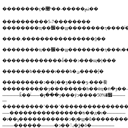
��������ҫ�೤ʱ��-�����ﱸ��
����������5-7��������
��������ҵ��׼��ϣ��������ƽ̨���
����.����������������ѯ��
��������ҵ��׼��ϣ��������
�������������ǻ���ͻ���щ�ļ���
������һ��ֽ���ı���һ�ݵ����ĵ�
�������̣��ͻ��ṩ��ʒ����ʒ˵���飬
��������֤��ӡ������֤��һ��ӫҵִ�ո�ӡ��-
------------ǩ��ͬ------�յ���ʒ���ÿͻ����׿�50%---------
---
���������ʼ���ʽ���������������ݰ�������˾���ƣ���ʒ���ƣ����۵��ţ���ŀ����ʒ��������ϣ�
-----����������������ʦ��д�ı�-------------
�ı��ݸ�����������ͻ�ȷ�ϣ�û��������ڹٱ�����������ͱѿͻ����������������ʦ�޸�-
--------������---------�ͻ��ڹٲ�ѯ�õ�----------------