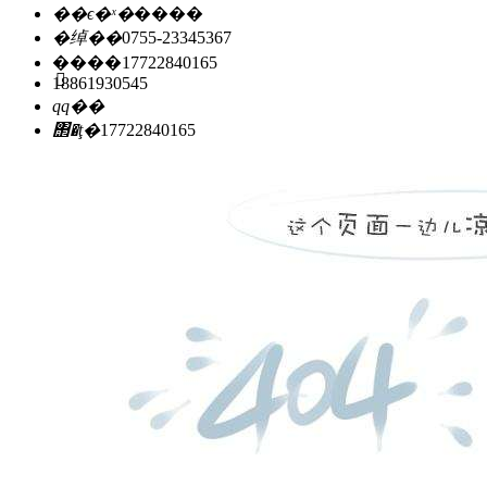
��ϵ�ˣ�
����
�绰��
0755-23345367
�ֻ���
17722840165
18861930545
qq��
΢�ţ�
17722840165