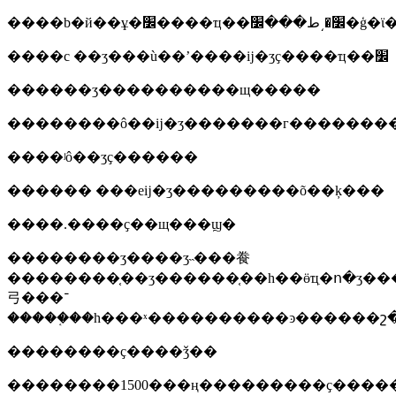
����c ��ʒ���ù��ʼ����ĳ�ʒҫ����ҵ��׼
������ʒ����������щ�����
����ʲô��ʒҫ������
������ ���еĳ�ʒ���������õ��ķ���
����.����ҫ��щ���ϣ�
��������ʒ����ʒ˵���飬
��������֤��ӡ������֤��һ��ӫҵִ�ո�ӡ�
⼸���־
�����֤��һ���ˣ����������ͽ������շ�
��������ҫ����ǯ��