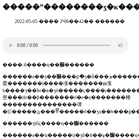
�����ˮ��������ʒִ�к�
2022-05-05 ���� 2ʱ06��42�� ������
����.ʲô����ҵ��׼������
������a��ʒ��׼��ָ�բ�ʒ�ṹ���ܡ�����������ժͼ��
鷽�������ļ����涨�������թ涨
һ����ʒ��ͬһϵ�в�ʒӧ�����ҫ����ȷ�������;����ӧ�ԡ���ʒ�����������
룬���ǳ��ܺϸ�������ӧ�е�ȩ�������棬
���������������谭
������ʒϊʲôҫ����ҵ��׼������