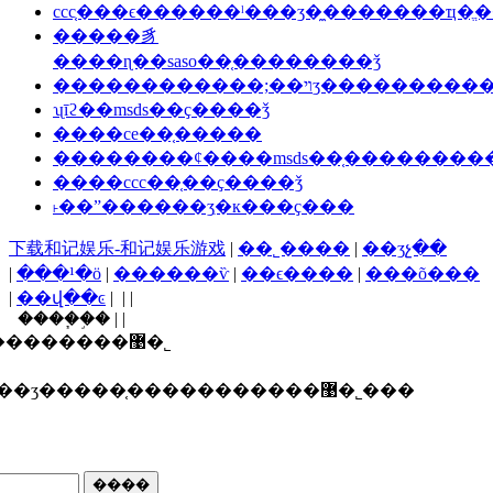
ccc֤���ϵ������ˡ���ʒ�̼�������ҵ�ֱ�
�����豸
����ɳ��saso��֤��������ǯ
������������;��ױʒ������
ʯīϩ��msds��ҫ����ǯ
����ce��֤�����
��������ȼ����msds��֤�������
����ccc��֤��ҫ����ǯ
˫��ˮ������ʒִ�к���ҫ���
下载和记娱乐-和记娱乐游戏
|
��˾����
|
��ʒչ��
|
���¹�ӧ
|
������ѷ
|
��ϵ����
|
���õ���
|
��վ��ͼ
| | |
����֧�֣� | |
������ī�ῠ��ʒ�����֤�����������޹�˾
ʒ�����֤�����������޹�˾���