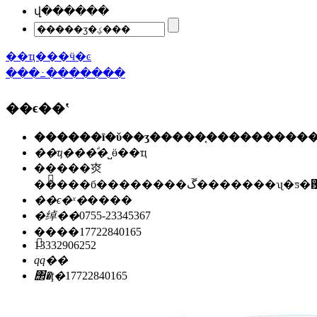
վ������
��ҵ���ӵ�ͼ
���߸�������
��ϵ��ʽ
��ҵ���ͣ�
˽ӫ��ҵ
��ַ��
�㶫
�����б��������ڱ�������ʯ
��ϵ�ˣ�
����
�绰��
0755-23345367
�ֻ���
17722840165
13332906252
qq��
΢�ţ�
17722840165