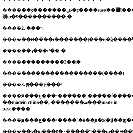
����
��ʒ�������ض�ҫ����
saso��׼ϊ�����
磺ip�ȼ����������͵�
����
2. ���װ
����
��ͷ����ϊ�������ļ���ӣ�ģ����
����
��ʒ���ơ��ͺ�
����
�����̵����ƻ��̱�
����
�����������������
(����)
����
3. ԭ���ع���ʶ
����
ԭ���ع���ʶ������ʾ�����ĺ��
��madein china��, �������ܣ���made in
p.r.c����
����
ԭ���ع���ʶ����ʹ�ò��ɲ�ж�ĳ��ϣ
����