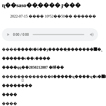
ɳ��saso��֤����ٷ���
2022-07-15 ���� 10ʱ52��50�� ������
����
����ī�ῠ��ʒ�����֤�������޹�˾
������ϵ��:����
����qq��2850212887 �绰��
������ַ�������б�����ʯ����ʯ�ƽ�԰b
��������
����
����