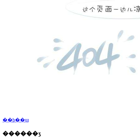
��ϸ��ϣ
������ʒ