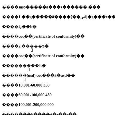
����
saso��֤���ã���ʒ������ ֤���
����
����
2.֤��ѣ�
����
coc֤��(certificate of conformity)��
����
2.���֤��ѣ�
����
coc֤��(certificate of conformity)��
����
���֤��ѣ�
����
��ֵ
(usd) coc���ã�usd��
����
10,001-60,000 350
����
60,001-100,000 450
����
100,001-200,000 900
����
���ѣ����ݲ�ʒ��э�̣�