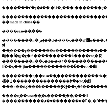
����
����
��made in china��
����
saso��֤��ʲô
����
㲻
��ָ��֤��ҫ�������ĸ�����������ͻ���
顣��ʵ�ϣ�ֻҫ�ǽ����������ǩ����coc֤�飬
��������ɳ��ҫ�󡣡���ȼ�����������
㲻ͬ��ҳ��ʹĳщ������ָ������ǩ��coc֤�顣
����
����ɳ��
saso��֤�����������ǳ�
档�ڶ���������������ի�ȡcoc֤�顣
����
ɳ��
saso��֤�ȶ�����֤֤��,���㲻ͬ