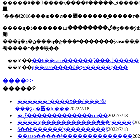
����
�й��󲿷ֹ����
⽫
ʹ���ϊ2016���ж��ͷ��޵������̫����
����
漰
���ĳ�ʒ�ڽ���ɳ�غ���ʱ�������ṩsaso��֤֤�
飬����ᱻ�ܾ��뾳��
��һƪ��
��һ��saso��֤����ǯ���ڶ�����
��һƪ��
ɳ��saso��֤��ô�շѵ�����ҫ���
����>>
�����ѷ
������ˮ����פ��è���ʼ챨
���շѱ�׼�ƕ���
2022/7/18
�ڳ�������������coi��֤
2022/7/18
����ɱ�����������ֺ���֤ҫ����ǯ
20
õ��һ������ͨʳʒ��������ǯ
2022/7/18
202