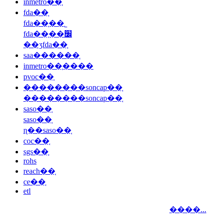
inmetro��֤
fda��֤
fda��֤��˾
fda��֤��׼
��ʒfda��֤
saa������֤
inmetro��֤����
pvoc��֤
��������soncap��֤
��������soncap��֤
saso��֤
saso��֤
ɳ��saso��֤
coc��֤
sgs��֤
rohs
reach��֤
ce��֤
etl
����...