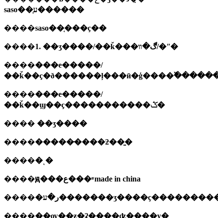
saso��֤ע������
����
saso��֤���ҫ��
����
1. ��ʒ����/��ǩ���ڰ�װ/�ʺ�
����
���е�����
/
��ǩ��ҫ�ð������ļ���ӣ�ģ����߰�����
����
���е�����
/
��ǩ��ϣ��ҫ�����������ݣ�
����
��ʒ����
����
�����̵����ƻ��̱�
����
�ͺ�
����
ԭ���ع���ʶ
made in china
����
�ر�ע�������ʒ����ҫ�������
����
��ѹ��ƶ�ʡ����ʣ����у�