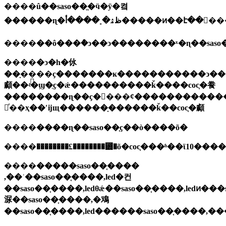
����
û��
saso��ֱ�ӵ�ӱ�켴
����
��ô���ܶ�ͻ��ͻ��������ˣ�ɳ��
����
�ͻ�һ�㲻
��ָ��֤��ҫ�������ĸ�����������ͻ�
顣��ʵ�ϣ�ֻҫ�ǽ����������ǩ����coc֤�飬
��������ɳ��ҫ�󡣡���ȼ�����������
㲻ͬ��ҳ��ʹĳщ������ָ������ǩ��coc֤�顣
����
����ɳ��
saso��֤ҫ��ò����õ�
����
��������£��������⵽�õ�
coc֤���ʱ��ϊ10��
����
�����
saso��֤����
,��ʾ��saso��֤����,led�컨
��saso��֤����,ledθǽ��saso��֤����,ledͷ��
㳮��saso��֤����,�鳮
��saso��֤����,led������saso��֤����,��