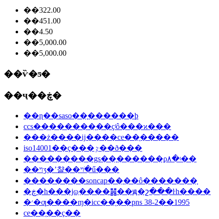
��322.00
��451.00
��4.50
��5,000.00
��5,000.00
��ѷ�ƽ�
��ҷ��ڿ�
��ɳ��saso��֤������ϸ
ccs��������֤��ҫʲô���ϰ���
���ż����ĳ����ce��֤�����
iso14001��ҫ���ٷ��ð���
���������gs��֤������ϼ۸�ʵ��
��ױʒ�ʼ챨��ױ�ֺű���
��������soncap��֤��ô�������֤
�ڿ�һ���ϳɷַ����䷽��ԭ�շ���ŀһ����
�׳�ƣ����ɱ�icc��֤��pns 38-2��1995
ce��֤��ҫ��