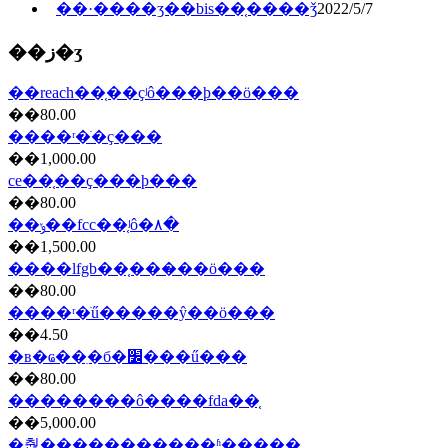
��·����ӡ��bis��֤����ǯ
2022/5/7
��ز�ʒ
��reach��֤��ҫʲô���ϸ��ö���
��80.00
����ʳ�ֺ�ҫ���
��1,000.00
ce��֤��ҫ���ϸ���
��80.00
��ݸ��fcc��֤ʲô�۸�
��1,500.00
����lfgb��֤���̷��ö���
��80.00
����ʳ�ֺű�����ŷ��ö���
��4.50
�в�ҩ��ִ�б�׼���ű���
��80.00
��������ô����fda��֤
��5,000.00
�춶�����������ʱ�����