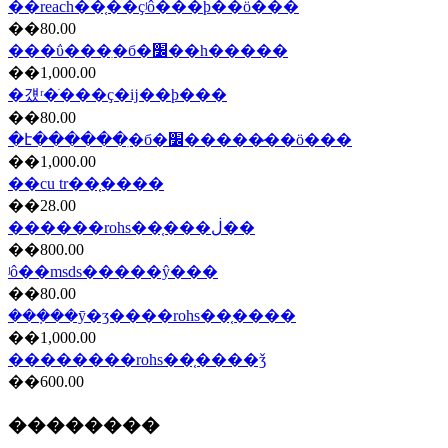
��reach��֤��ҫʲô���ϸ��ö���
��80.00
���ΰ���ִ�б�׼��һ�����
��1,000.00
�걨ʳ�ֺ���ҫ�ĳ��ϸ���
��80.00
�է������ִ�б�׼�����̷��ö���
��1,000.00
��cu tr��֤����
��28.00
������rohs��֤���ڶ��
��800.00
ʲô��msds�����ŷ���
��80.00
���ܼ��ȳ�ʒ����rohs��֤����
��1,000.00
��������rohs��֤����ǯ
��600.00
��������