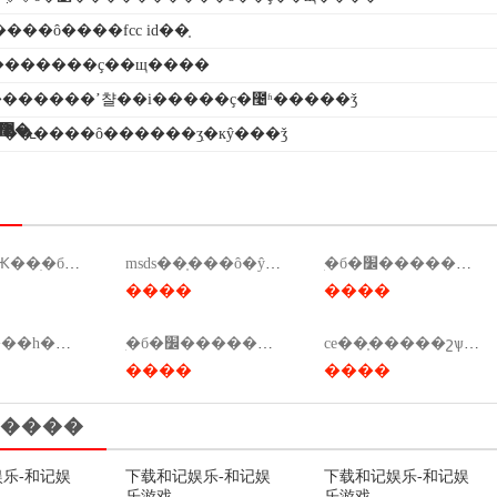
���ô����fcc id��֤
��������ҫ��щ����
������ʼ챨��i�����ҫ�೤ʱ�����ǯ
������ī�ῠ��ʒ�����֤�����������޹�˾
������ô������ʒִ�кŷ���ǯ
����Ԫ��ִ�б�׼����
msds��֤���ô�ŷ��٣�msds��֤����ǯ��
ִ�б�׼��������
����
����
ce��֤����һ���ƕ��٣�ce��֤��װ�����ƕ��٣�
ִ�б�׼������վ��ִ�б�׼������վ��
ce��֤�����շѱ�׼���ϸ�ce��֤�����շѱ�׼��
����
����
����
乐-和记娱
下载和记娱乐-和记娱
下载和记娱乐-和记娱
乐游戏
乐游戏