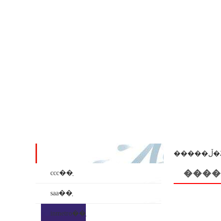
��ʒϵ��
���
����
ccc��֤
saa��֤
inmetro��֤