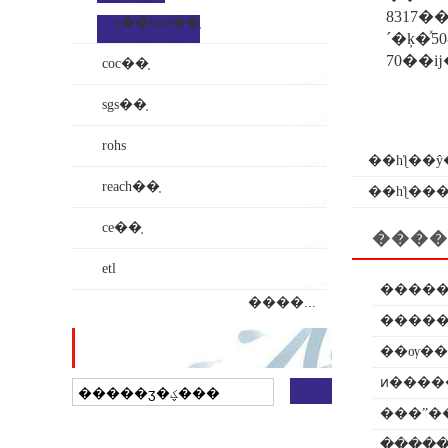
8317
ɳ��saso��֤
´�ķ�ͯ50
coc��֤
sgs��֤
rohs
��һƪ��
reach��֤
��һƪ��
ce��֤
����
etl
������
����...
վ������
ͷ����
��ҵ���ӵ�ͼ