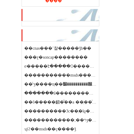
����
��ѷ�ƽ�
��ҷ��ڿ�
��cnas���ʼ챨�����ǯһ��
���ƹ�soncap��������
σ�����է�����𱨸�����ʱ��
�����������msds�����ƕ���
��ͨʳʒ����ҵ��׼����������԰���
�������ֺű����������̷��ö���
��ô�����齺�ᷨ��a ��֤��ͨ�����
����������3c��֤�ƚϱ���
������������;��ױʒ������������ǯ
ʯīϩ��msds��ҫ����ǯ