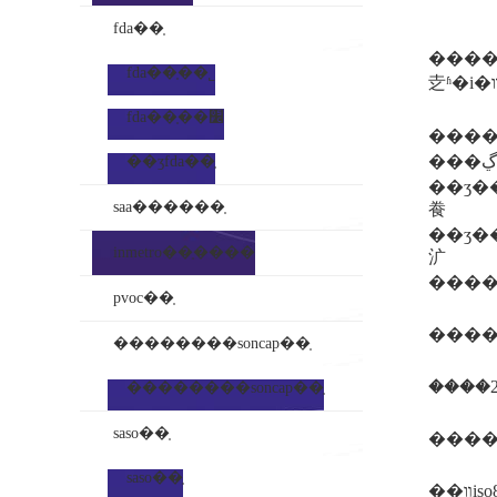
fda��֤
����ŷ��ÿ�������5
fda��֤��˾
fda��֤��׼
����
���ڲ��ϸ����ʒ��������ʒ����֪ͨ�����ĺ���д��ʒ���ձ��档
��ʒfda��֤
��ʒ���պ
saa������֤
飬
��ʒ����
inmetro��֤����
㲿
����
pvoc��֤
����
��������soncap��֤
����
��������soncap��֤
saso��֤
saso��֤
��װiso8317��֤��զ���iso