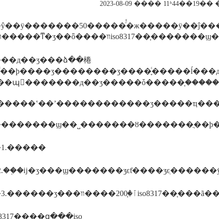
2023-08-09 ���� 11ʱ44��19
0�����ⷢͯ�ж�����ӱ��ĵ�������ͯ�ж�������ҫ���ʒ����װchildresistant��ռӥ���ʹ��������֮���*��һ�����ϣ���ϊ����һ����ҫ��ɲ��֡������ķ�ͯ��
��д��ʒ���ձ��棬
󣬼�������д��ʒ�����ȱ�����֤��������֤�����յ���ʒ�����ⱥ���ȷ�
��ʽ��ʼ������������ʒ�����ҵ����ʽ����׶�ӧ���ĺ���ϊ��������
�������ϣ��˽�������ȣ�������ֲ��ϸ��
1.�����
2.��֤�ĳ�ʒ���ϣ�������ʒͼƭ����ʒͼֽ�����