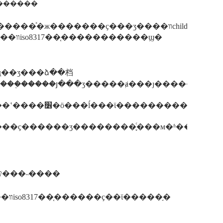
�� ������
ȫ��װ��ϵͳ�ͳ��ϣ���ȫ���ܵ�����ǳ�ҫ�ģ���ȷ������������ǰͷ��ʹ�á�һ����׼������֤������դ��������������դ��
赱ʱ�i�װ�����ͳ�ʒ��ȫ����װiso8317��֤�������ϣ���װiso8317��֤�����������ϣ�
���������ط��ø�����������˷�����ʽ����֪ͨ������������������
��ʒ����ҫ���
�ҫ������ʒ��������֪ͨ���м�ʱ���ġ�
�ȳ���˵����
����3.������ʒ���ٱ�֤200����װiso8317��֤���ã���װiso8317��֤������ҫ��ϊ�����֣�