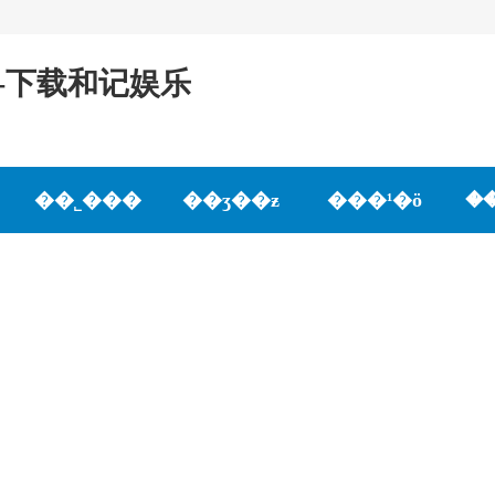
ǯ-下载和记娱乐
��˾���
��ʒ��ƶ
���¹�ӧ
�