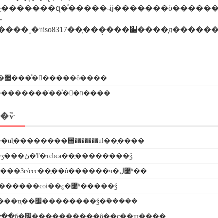
��֤�������զ�ͯ�����˵ĳ�������ӧ�����
-
ŷ�޷���ͯ�򿪲�����ô����
��������ֹ��ͯ�򿪰�װ����
�ѷ
ul֤��������԰�������ul��֤����
�����ʒ���ڽ�ͳ�τcbca��֤��������ǯ
��ѹ�����3c/ccc��֤��ô������ч�ڶ೤ʱ��
������coi��֤ҫ�೤ʱ�����ǯ
���ˮ����ҵ��׼��������ǯ�ܰ�����
ֽ������ִ�б�׼����������ô��ҫ��щ����