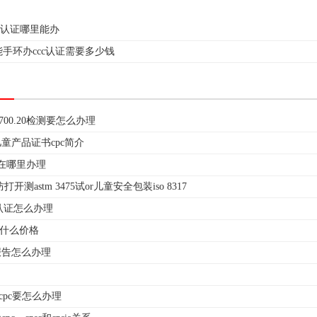
hs认证哪里能办
能手环办ccc认证需要多少钱
 1700.20检测要怎么办理
a儿童产品证书cpc简介
s 在哪里办理
开测astm 3475试or儿童安全包装iso 8317
r认证怎么办理
试什么价格
报告怎么办理
ccpc要怎么办理