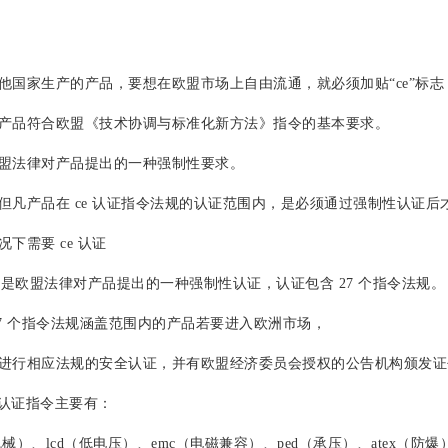
做ce认证
“ce”标志属强制性认证标志，不论是欧盟内部企业生产的产品，
家生产的产品，要想在欧盟市场上自由流通，就必须加贴“ce”标志
品符合欧盟《技术协调与标准化新方法》指令的基本要求。
法律对产品提出的一种强制性要求。
产品在 ce 认证指令法规的认证范围内，是必须通过强制性认证后
需要 ce 认证
是欧盟法律对产品提出的一种强制性认证，认证包含 27 个指令法规。
 个指令法规涵盖范围内的产品若要进入欧洲市场，
行相应法规的安全认证，并有欧盟经济委员会授权的公告机构颁发证
认证指令主要有：
、lcd（低电压）、emc（电磁兼容）、ped（承压）、atex（防爆）、