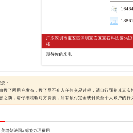
1648
1886
广东深圳市宝安区深圳宝安区宝石科技园b栋3
楼
期待你的来电
醒您：
息由搜了网用户发布，搜了网不介入任何交易过程，请自行甄别其真实
信息之前，请仔细核验对方资质，所有预付定金或付款至个人账户的行
美缝剂法国a 标签办理费用