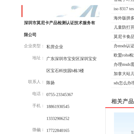
iso 8317 
下载和记娱乐的联系方式
海外版拼多多t
深圳市莫尼卡产品检测认证技术服务有
儿童防打开认证
限公司
莫尼卡食品
企业类型：
办msds
私营企业
欧盟roh
地址：
广东深圳市宝安区深圳宝安
办理msd
区宝石科技园b栋3楼
加拿大站儿
联系人：
陈扬
sds怎么
电话：
0755-23345367
相关产品
手机：
18861930545
13332906252
微信：
qq：
17722840165