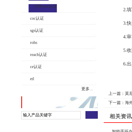
沙特saso认证
2.填
coc认证
3.快
sgs认证
4.审
rohs
5.收
reach认证
6.出
ce认证
etl
更多...
上一篇：
莫
站内搜索
下一篇：
海外
相关资讯
在线给我留言
智能手环办