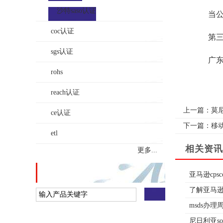
沙特saso认证
当公示
coc认证
第三步
sgs认证
广东地
rohs
reach认证
上一篇：
莫
ce认证
下一篇：
移
etl
相关资讯
更多...
站内搜索
亚马逊cps
了解亚马逊cp
msds办
尼日利亚so
在线给我留言