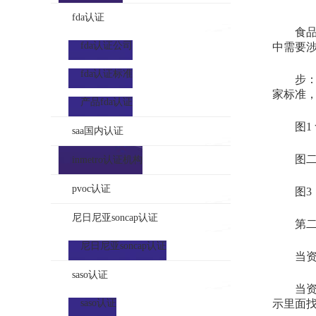
fda认证
食品安
fda认证公司
中需要
fda认证标准
步：企
家标准
产品fda认证
图1 
saa国内认证
图二：
inmetro认证机构
pvoc认证
图3：
尼日尼亚soncap认证
第二步
尼日尼亚soncap认证
当资料
saso认证
当资料
saso认证
示里面