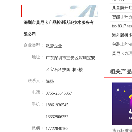
儿童防开启i
下载和记娱乐的联系方式
智能手环办
深圳市莫尼卡产品检测认证技术服务有
iso 8317 
限公司
海外版拼多多t
包装上的法
企业类型：
私营企业
莫尼卡办
地址：
广东深圳市宝安区深圳宝安
区宝石科技园b栋3楼
相关产品
联系人：
陈扬
电话：
0755-23345367
手机：
18861930545
13332906252
微信：
qq：
17722840165