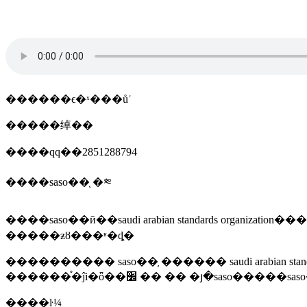
������ϵ�ˣ���ůʿ
�����绰��
����qq��2851288794
����saso��֤ �༭
����saso��ӣ��saudi arabian standards organization����д ����ɳ�ذ�������׼��֯��saso����ϊ���е�����
�����ƶȣ���ʶ�ȡ�
���������� saso��֤ ������ saudi arabian standards organization �� �� ɳ�ذ�����
����ŀ¼