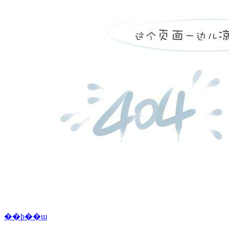
��ϸ��ϣ