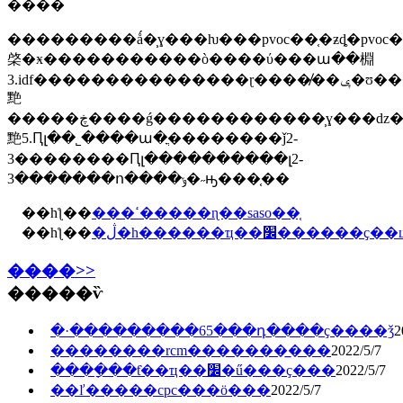
����
���������ǻ�̹ɣ���ƕ���pvoc��֤�ƶȡ�pvoc�������̣��ɹ��ڵĺ�������ó�����ṩ���ϣ��ա��һ�������ֳ���
棨�ӿ�����������ò����ύ���ա��棩
3.idf���������������ɽ����̸��ݷ�ʊ���
䵥
�����ڿ����ǵ������������̹ɣ���ǳ��ã�4.�����γ��˻���ķ�ʊ��װ�
䵥5.Ԥլ��˾����ա�ֳ��������ǰ2-
3��������Ԥլ����������լ2-
3�������ո����ݸ�˶ԣ���֤��
��һƪ��
���ߵ�����ɳ��saso��֤
��һƪ��
�ڷ�һ������ҵ��׼����
����>>
�����ѷ
�·���������65���դ����ҫ����ǯ
2
��������rcm�������̲���
2022/5/7
����ָ��ƭ��ҵ��׼�ű���ҫ���
2022/5/7
��ľ�����cpc���ö���
2022/5/7