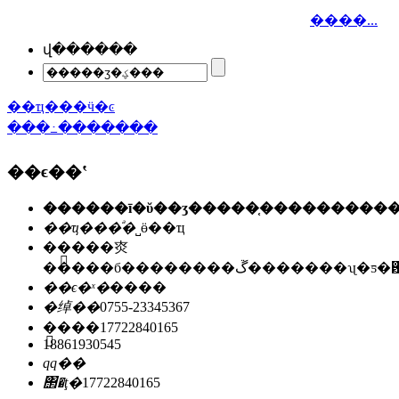
����...
վ������
��ҵ���ӵ�ͼ
���߸�������
��ϵ��ʽ
��ҵ���ͣ�
˽ӫ��ҵ
��ַ��
�㶫
�����б��������ڱ�������ʯ
��ϵ�ˣ�
����
�绰��
0755-23345367
�ֻ���
17722840165
18861930545
qq��
΢�ţ�
17722840165