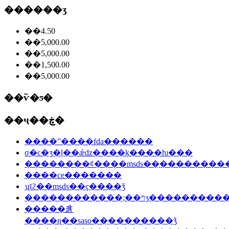
������ʒ
��4.50
��5,000.00
��5,000.00
��1,500.00
��5,000.00
��ѷ�ƽ�
��ҷ��ڿ�
����ˮ����fda��֤����
σ�ϲ�ʒ�ļ��ǽǳ����ķ����ƕ���
��������ȼ����msds��֤�������
����ce��֤�����
ʯīϩ��msds��ҫ����ǯ
������������;��ױʒ������
�����豸
����ɳ��saso��֤��������ǯ