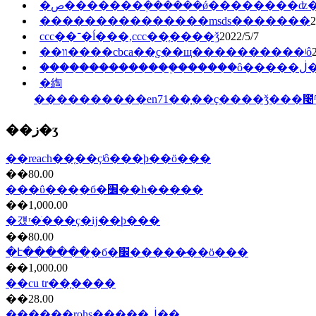
�ص�������ܲ������ǿ��������ʣ
���������������msds�������
2
ccc��־�ĺ���,ccc��֤����ǯ
2022/5/7
��װ����cbca��֤ҫ��щ����������ʲô
���
�綯
����������en71��֤��ҫ����ǯ���೤
��ز�ʒ
��reach��֤��ҫʲô���ϸ��ö���
��80.00
���ΰ���ִ�б�׼��һ�����
��1,000.00
�걨ʳ�ֺ���ҫ�ĳ��ϸ���
��80.00
�է������ִ�б�׼�����̷��ö���
��1,000.00
��cu tr��֤����
��28.00
������rohs��֤���ڶ��