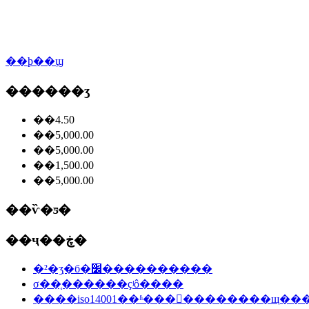
��ϸ��ϣ
������ʒ
��4.50
��5,000.00
��5,000.00
��1,500.00
��5,000.00
��ѷ�ƽ�
��ҷ��ڿ�
�²�ʒִ�б�׼����������
σ��֤������ҫʲô����
����iso14001��ʱ���󳧵��������щ��