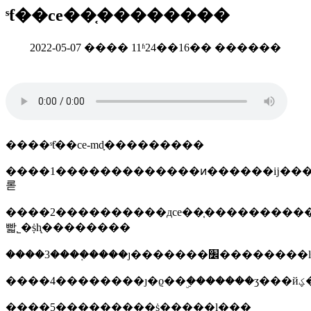
ˢƭ��ce��֤��������
2022-05-07 ���� 11ʱ24��16�� ������
����ˢƭ��ce-mdָ���������
����1�������������ͷ������ĳ��
롣
����2����������дce��֤����������
빫˾�ṩһ̨��������
����3����֤����ȷ�������
�
����5���������ṩ�����ļ���