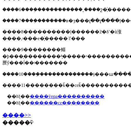
����6����֤�����������˷����շ�֪ͨ������
����7����֤�������в�ʒ���լ��լ����ļ�
����8����������ļ������ƻ�δʹ�ù涨
����,ʵ���ҽ�֪ͨ�����˸ľ���
����9��������鲻
�ϸ���֤��������ʱ֪ͨ�����ˣ���������
㷴ӳ���ĺ��ʵ�������
��һƪ��
����ѷepa��֤��������
��һƪ��
������ce��֤���̷���
����>>
�����ѷ