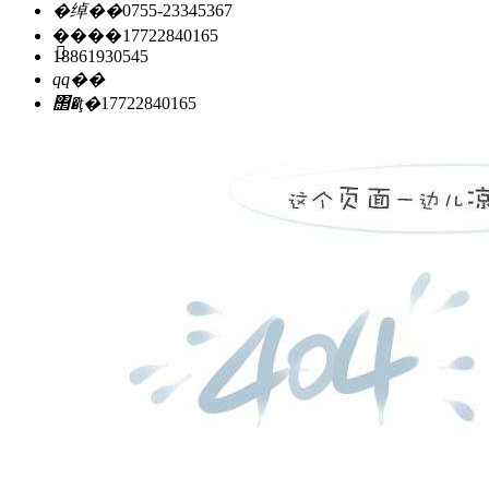
�绰��
0755-23345367
�ֻ���
17722840165
18861930545
qq��
΢�ţ�
17722840165