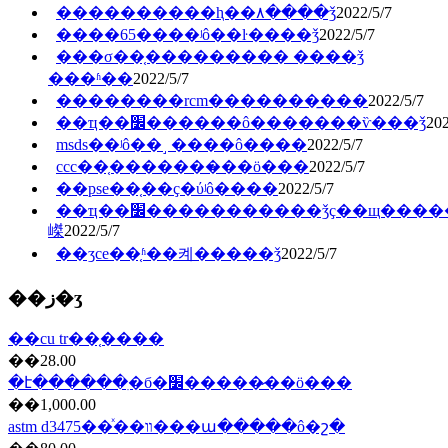
����������ⱨ��۸����ǯ
2022/5/7
����65����ʲô��ŀ����ǯ
2022/5/7
���σ��֤��������� ����ǯ
���ʱ��
2022/5/7
��������rcm�������̲���
2022/5/7
��ҵ��׼������ô�������ѷ���ǯ
202
msds��ʲô��˼ ����ô����
2022/5/7
ccc��֤�������̷��ö���
2022/5/7
��pse��֤��ҫ�ύʲô����
2022/5/7
��ҵ��׼�����������ǯҫ��щ�����
嵥
2022/5/7
��ʒce��֤ʱ��켸�����ǯ
2022/5/7
��ز�ʒ
��cu tr��֤����
��28.00
�է������ִ�б�׼�����̷��ö���
��1,000.00
astm d3475��ͯ��װ���ա�����ô�շ�