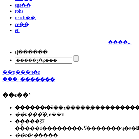
sgs��֤
rohs
reach��֤
ce��֤
etl
����...
վ������
��ҵ���ӵ�ͼ
���߸�������
��ϵ��ʽ
��ҵ���ͣ�
˽ӫ��ҵ
��ַ��
�㶫
�����б��������ڱ�������ʯ
��ϵ�ˣ�
����