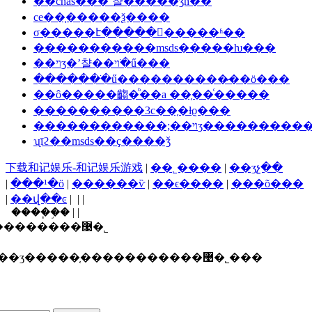
��cnas���ʼ챨�����ǯһ��
ce��֤�����ѯ����
σ�����է�����𱨸�����ʱ��
�����������msds�����ƕ���
��ױʒ�ʼ챨��ױ�ֺű���
�������ֺű����������̷��ö���
��ô�����齺�ᷨ��a ��֤��ͨ�����
����������3c��֤�ƚϱ���
������������;��ױʒ������
ʯīϩ��msds��ҫ����ǯ
下载和记娱乐-和记娱乐游戏
|
��˾����
|
��ʒչ��
|
���¹�ӧ
|
������ѷ
|
��ϵ����
|
���õ���
|
��վ��ͼ
| | |
����֧�֣� | |
������ī�ῠ��ʒ�����֤�����������޹�˾
ʒ�����֤�����������޹�˾���