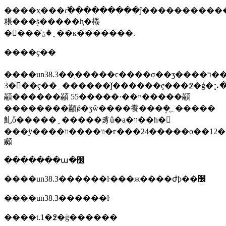
����ҳ���ɾ߱���������ĵ����������
粻���ṩ�����ⱨ�棬
�񺽽���ֹ﮵�ؽ��к�������.
����ҫ��
����un38.3��ָ�����ϲ����σ��ʒ����ר���ƶ��ġ����ϲ�σ����ʒ��������ͱ�׼�ֲᡷ�ĵ�3����38.
3���ҫ��﮵������ǰ������ҫͨ���߶�ģ�⡢�ߵ���ѭ���������
顢������顢 55�����·��ײ�����顢
��������顢ǿ�ʒŵ����飬���ܱ�֤﮵�����
䰲ȫ�����﮵�����豸û�а�װ��һ�𣬲
���ÿ����װ����װ�г���24�����о��12����أ�����ͨ��1.2�����ɵ������
顣
�������ա�׼
����un38.3������ŀ���ж����ժϸ��׼
����un38.3������ŀ
����t.1�߶�ģ������