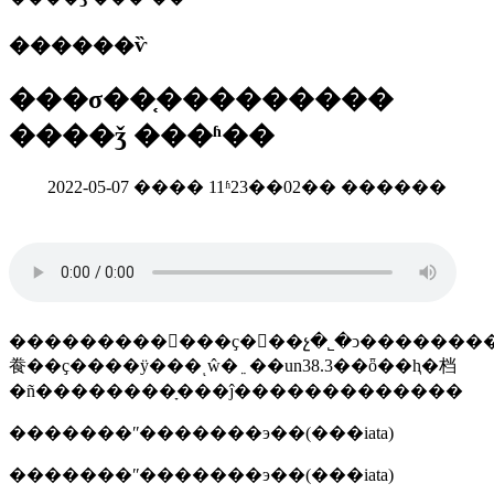
������ѷ
���σ��֤���������
����ǯ ���ʱ��
2022-05-07 ���� 11ʱ23��02�� ������
���������񺽹���ҫ�󣬺��չ�˾�ͻ����������˲���ӧ��﮵
飬��ҫ����ÿ���ͺŵ�﮵��un38.3��ȫ��ⱨ�档
�ñ��������ָ���ĵ�������������
�������ʺ�������э��(���iata)
�������ʺ�������э��(���iata)