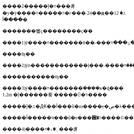
����2�����ǰ�װ���豸
�у�ÿ����װ�����װ�г��� 24��ԭ��ػ� 12
����أ�
�������뻹ҫ��������ҫ��
����ʩ��
�����������ʩ��
����3)ÿ����װ�������ܳ����κ�ȡ���
1.2m �ĵ������飬 �����𻵰�װ����
�����أ�����ӵ���û�е���԰�װ�
����4)����﮵�ذ�װ���豸