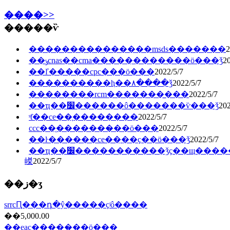
����>>
�����ѷ
���������������msds�������
2
��ݸcnas��cma�����֤�������ö���ǯ
20
��ľ�����cpc���ö���
2022/5/7
����������ⱨ��۸����ǯ
2022/5/7
��������rcm�������̲���
2022/5/7
��ҵ��׼������ô�������ѷ���ǯ
202
ˢƭ��ce��֤��������
2022/5/7
ccc��֤�������̷��ö���
2022/5/7
��ŀ������ce��֤��ҫ��ö���ǯ
2022/5/7
��ҵ��׼�����������ǯҫ��щ�����
嵥
2022/5/7
��ز�ʒ
srrcԤ���դ�ŷ�����ҫʲô����
��5,000.00
��eac��֤���̷��ö���