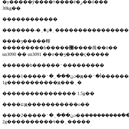
�у�����ÿ����װ����ë�ز��ó���
30kg��
������������
�������˵�﮵�ؼ�﮵�������
����ʒ�����䡣
���������һ�����޷����㣬��ӧ��
un3090 �� un3091 ��σ��ʒ����ҫ�����
������һ������﮺���������
����1�����ڽ���﮻�﮺ͻ�ԭ��أ�﮺������ó���
1g�����������ԭ���﮵�
���������������� 1.5g��
����ע:ԭ�����������о��
����2�����ڽ���﮻�﮺ͻ��أ���ܺ���������
2g����������ӵ��﮵�����