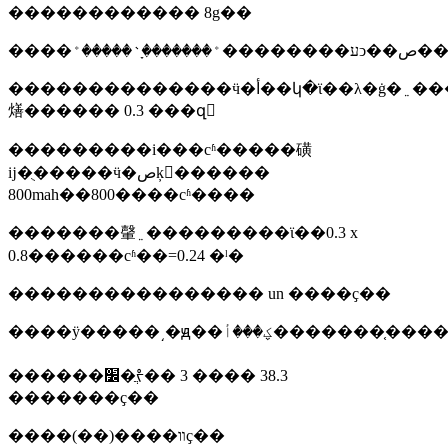
������������ 8g��
��������������ӵ�أ��կ�ϊ��λ�ġ�﮵����������ļ��
㷽������ 0.3 ���զ
���������i���сʱ�����磺
ĳ�ֻ�����ӵ�صķ������
800mah��800����сʱ����
�������䡰﮵���������ϊ��0.3 x
0.8������сʱ��=0.24 �ˡ�
���������������� un ����ҫ��
����ÿ�����͵�ԭ����أ
������׼�ֲᡷ�� 3 ���� 38.3
�������ҫ��
����(��)����װҫ��