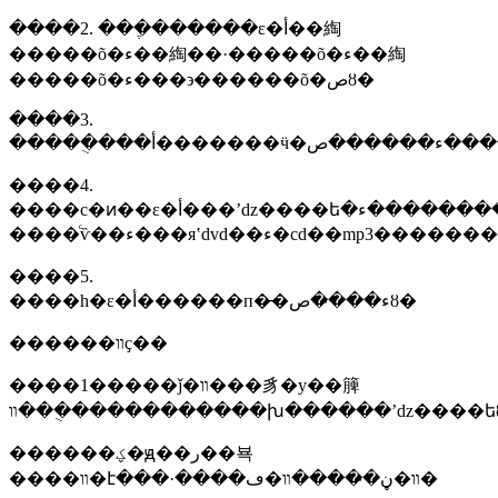
����2. ���ֶ������ε�أ��綯
�����õ�ء��綯��·�����õ�ء��綯
�����õ�ء���϶������õ�صȣ�
����3.
����4.
����с�ͷ��ε�أ���ʼǳ����ե�ء����������ء��������ء�����բ���͵�ء�
����5.
����һ�ε�أ������п�̵�ء���̵�صȣ�
������װҫ��
����1�����ǰ�װ���豸�у��簲
װ���ֻ�����������խ������ʼǳ����ե
������ؼ�ԭ��ر��뵥
����װ�է���·����װ�ڼ�̵����װ�ڡ�