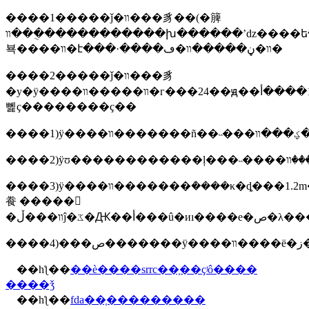
����1�����ǰ�װ���豸��(�簲
װ���ֻ�����������խ������ʼǳ����ե�)����ؼ�ԭ��ر��
뵥����װ�է���·����װ�ڼ�̵����װ�ڡ�
����2�����ǰ�װ���豸
�у�ÿ����װ�����װ�г���24��ԭ��ػ�12����أ����
뻹ҫ��������ҫ��
����3)ÿ����װ�������ܳ����κ�ȡ���1.2m�ĵ������
飬 �����𻵰
��
��һƪ��
��è����srrc��֤��ҫʲô����
����ǯ
��һƪ��
fda��֤���������