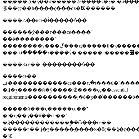
��ֻ���ڲ�ʒ��σ�����ࡢ����ͻ�ʒ�i�ȫ����ļ�����ȫҫ�󣬶�����һ������ҫ��э��ָ��ֻ�
涨��ҫҫ��һ��ָ��ҫ���ǳ�׼������
����2.��ĸce�ĺ�����ʲô��
������ŷ���г���ce����־
��ǿ������֤��־
��������ŷ���ڲ���ҵ�����ĳ�ʒ�������������������ĳ�ʒ��ҫ����ŷ���г���������ͨ���ͱ��������ce����־
�
����3.ce��־��������ʲô��
����ce��־
���������ڣ���ce���դ�ϊ���ű�ʾ����ce��־
�ĳ�ʒ�����й�ŷ��ָ��涨����ҫҫ��essential
requirements����������֤ʵ�ò�ʒ��ͨ��
�����й�ָ��ҫ�����ce��־
�ĺ�ҵ��ʒ��û��ce��־
�ģ������������ۣ��ѽ���ce��־
�����г��ĳ�ʒ�����ֲ����ϰ�ȫҫ��ģ�ҫ������г��ջأ�����υ�
�涨