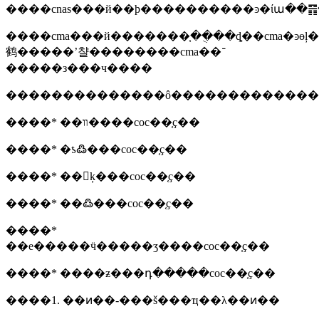
����cnas���й��ϸ����������ͽ�ίա��
����cma���й�������֤��ֻ��ȡ��cma�ͽɵ
鹤�����ʼ챨��������cma��־
�����з���ч����
��������������ô������������
����* ��װ����coc��֤ҫ��
����* �ƾ߷���coc��֤ҫ��
����* ��𽨲ķ���coc��֤ҫ��
����* ��߷���coc��֤ҫ��
����*
��е�����ӵ�����ʒ����coc��֤ҫ��
����* ����ƶ���դ�����coc��֤ҫ��
����1. ��ͷ��-���š���ҵ��λ��ͷ��