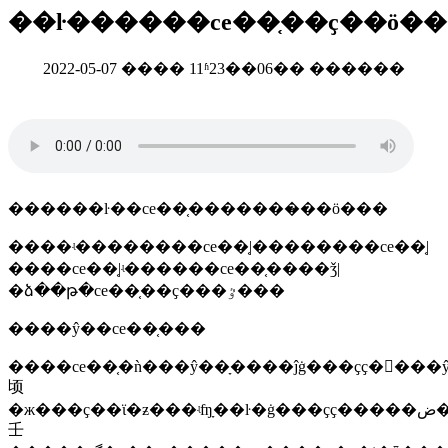
��ŀ������ce��֤��ҫ��ö��
2022-05-07 ���� 11ʱ23��06�� ������
������ŀ��ce��֤�������̷��ö���
����ʵ��������ce��֤|��������ce��֤|
����ce��֤|ʵ������ce��֤����ǯ|
�ձ��թ�ce��֤��ҫ���ٷ���
����ŷ��ce��֤���
����ce��֤�ǹ���ŷ��ָ����ĵġ���ҫҫ�󡱣���ŷ����1
顷
�ж���ҫ��ϊ�ƶ���ʵʩָ��ŀ�ġ���ҫҫ�����ض��ĺ��
壬