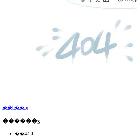
��ϸ��ϣ
������ʒ
��4.50