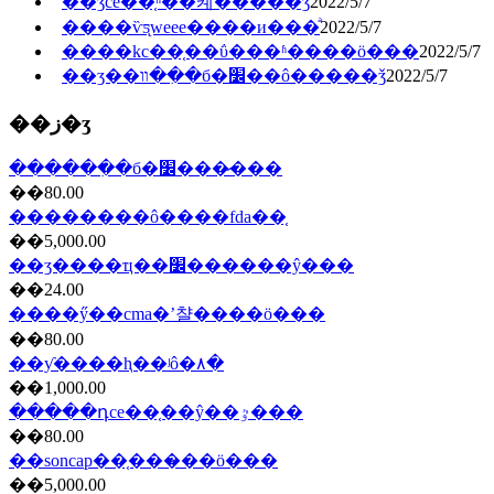
��ʒce��֤ʱ��켸�����ǯ
2022/5/7
����ѷƽ̨weee����и���ͣ
2022/5/7
����kc��֤��ΰ���ʱ����ö���
2022/5/7
��ʒ��װ��ִ�б�׼��ô�����ǯ
2022/5/7
��ز�ʒ
������ִ�б�׼���̷���
��80.00
��������ô����fda��֤
��5,000.00
��ʒ����ҵ��׼������ŷ���
��24.00
����ӳ��cma�ʼ챨����ö���
��80.00
��ƴ����ⱨ��ʲô�۸�
��1,000.00
�����դce��֤��ŷ��ٷ���
��80.00
��soncap��֤���̷��ö���
��5,000.00