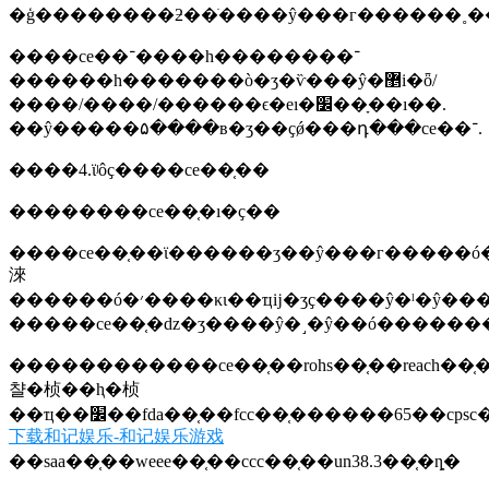
�ģ��������ƻ��ֹ����ŷ���г������˳�
����ce��־����һ��������־
������һ�������ò�ʒ�ѷ���ŷ�޵i�ȫ/
����/����/������ϵ�еı�׼��ָ��ı��.
��ŷ�����۵����в�ʒ��ҫǿ���դ���ce��־.
����4.ϊʲôҫ����ce��֤��
��������ce��֤�ı�ҫ��
����ce��֤��ϊ������ʒ��ŷ���г�����ó
淶
������ó�׳����κι��ҵĳ�ʒҫ����ŷ�ˡ�ŷ������ó�����������ce��֤���ڲ�ʒ�ϼ���ce��־
�����ce��֤�ǳ�ʒ����ŷ�˼�ŷ��ó������
������������ce��֤��rohs��֤��reach��֤��lfgb��֤��en��׼��֤��sgs��֤��iso��֤��pvoc��֤��
챨�桢��ⱨ�桢
��ҵ��׼��fda��֤��fcc��֤������65��cps
下载和记娱乐-和记娱乐游戏
��saa��֤��weee��֤��ccc��֤��un38.3��֤�ȵ�