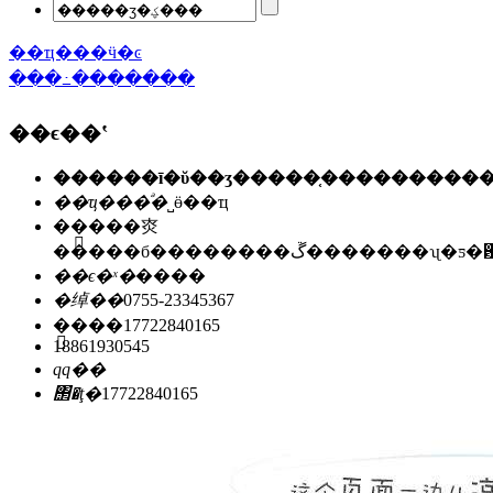
��ҵ���ӵ�ͼ
���߸�������
��ϵ��ʽ
��ҵ���ͣ�
˽ӫ��ҵ
��ַ��
�㶫
�����б��������ڱ�������ʯ
��ϵ�ˣ�
����
�绰��
0755-23345367
�ֻ���
17722840165
18861930545
qq��
΢�ţ�
17722840165