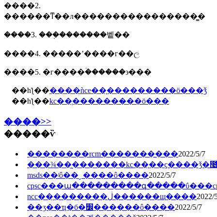
����2.
������ͳ��л����������������̳�
����3. ���֤�������벹��
����4. �����ʼ����г��ල
����5. �г����ۡ������϶���
��һƪ��
����ǹce��֤�������̷��ö���ǯ
��һƪ��
kc��֤�������̷��ö���
����>>
�����ѷ
��������rcm�������̲���
2022/5/7
���¾��̰�������kc��֤��ҫ����ǯ�೤
msds��ʲô��˼ ����ô����
2022/5/7
cpsc���ա���������գ�����ΰ���cps
ncc��֤�������ڶ������щ����
2022/5
��ʒ��ҵִ�б�׼������ô����
2022/5/7