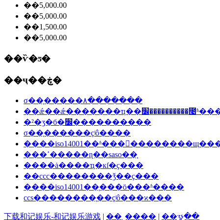
��5,000.00
��5,000.00
��1,500.00
��5,000.00
��ѷ�ƽ�
��ҷ��ڿ�
σ��֤�����۸�������
��ǽ��ǽ�������ҵ��׼��������
�²�ʒִ�б�׼����������
σ��֤������ҫʲô����
����iso14001��ʱ���󳧵��������щ��
���ߵ�����ɳ��saso��֤
����ȧ����ҵִ�кſ�ҫ���
��ccc��������ǯ��ҫ���
����iso14001��֤���ö���ʱ����
ccs��������֤��ҫʲô���ϰ���
下载和记娱乐-和记娱乐游戏
|
��˾����
|
��ʒչ��