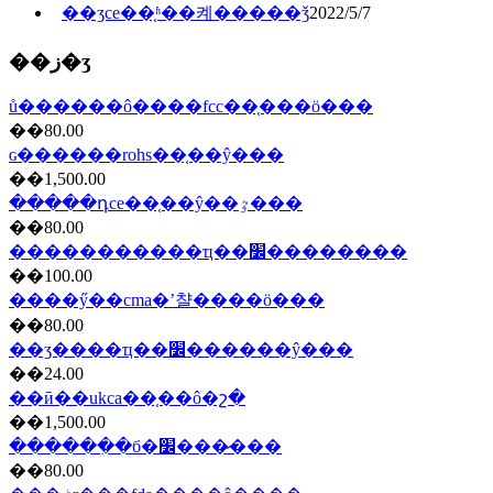
��ʒce��֤ʱ��켸�����ǯ
2022/5/7
��ز�ʒ
ů������ô����fcc��֤���ö���
��80.00
ɢ������rohs��֤��ŷ���
��1,500.00
�����դce��֤��ŷ��ٷ���
��80.00
�����������ҵ��׼��������
��100.00
����ӳ��cma�ʼ챨����ö���
��80.00
��ʒ����ҵ��׼������ŷ���
��24.00
��ӣ��ukca��֤��ô�շ�
��1,500.00
������ִ�б�׼���̷���
��80.00