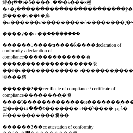
䱣֤�լ��i�ȫ����߹��ʵ�λ���ӿ쾭
�÷�չ�����������������������ŷ�
廯���̡�ŷ��һ�廯
�ɷ������σ���������ó��������˰ͬ�ˡ
����ŷ��ce��֤��֤������
������1����ҵ����ǩ����declaration of
conformity / declaration of
compliance�������������顷
����֤���������������飬
��ӧ�ɵ������������н�������֤����
顷���档
������2��certificate of compliance / certificate of
compliance��������֤�顷
����ϊ�������������н�������֤��
븽�в��ա���ȼ�������tcf��ͬʱ����ҵҳҫǩ�
𡶷����������顷��
������3��ec attestation of conformity