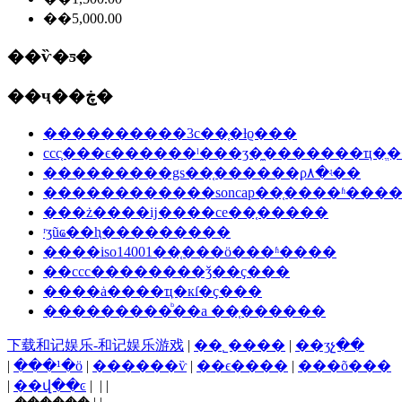
��5,000.00
��ѷ�ƽ�
��ҷ��ڿ�
����������3c��֤�ƚϱ���
ccc֤���ϵ������ˡ���ʒ�̼�������ҵ�ֱ�
���������gs��֤������ϼ۸�ʵ��
������������soncap��֤����ʱ���
���ż����ĳ����ce��֤�����
ʳʒũҩ��ⱨ���������
����iso14001��֤���ö���ʱ����
��ccc��������ǯ��ҫ���
����ȧ����ҵִ�кſ�ҫ���
���������ᷨ��a ��֤������
下载和记娱乐-和记娱乐游戏
|
��˾����
|
��ʒչ��
|
���¹�ӧ
|
������ѷ
|
��ϵ����
|
���õ���
|
��վ��ͼ
| | |