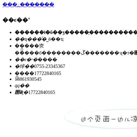
���߸�������
��ϵ��ʽ
��ҵ���ͣ�
˽ӫ��ҵ
��ַ��
�㶫
�����б��������ڱ�������ʯ
��ϵ�ˣ�
����
�绰��
0755-23345367
�ֻ���
17722840165
18861930545
qq��
΢�ţ�
17722840165