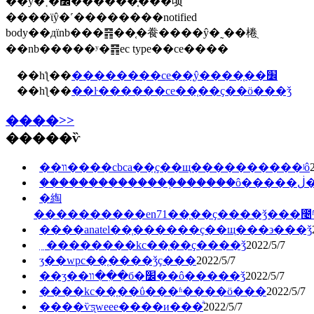
��ŷ�˱�׼������֤���顷
����ϊŷ�˹��������notified
body��дϊnb���䷢��֤�飬����ŷ�˷��棬ֻ
��nb�����ʸ�䷢ec type��ce����
��һƪ��
��������ce��֤ŷ����֤��׼
��һƪ��
��ŀ������ce��֤��ҫ��ö���ǯ
����>>
�����ѷ
��װ����cbca��֤ҫ��щ����������ʲô
���
�綯
����������en71��֤��ҫ����ǯ���೤
����anatel��֤������ҫ��щ���϶���ǯ
﮵��������kc��֤��ҫ����ǯ
2022/5/7
ӡ��wpc��֤����ǯҫ���
2022/5/7
��ʒ��װ��ִ�б�׼��ô�����ǯ
2022/5/7
����kc��֤��ΰ���ʱ����ö���
2022/5/7
����ѷƽ̨weee����и���ͣ
2022/5/7