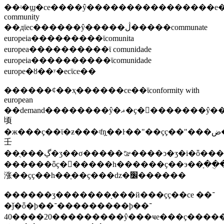
��ʵ�ϣ�ce����ŷ����������������е�"
community
��дϊec������ŷ�����ڷ�����communate
europeia���������ϊcomunita
europea����������ϊ comunidade
europeia����������ϊcomunidade
europe�ȣ��ʸ�ecϊce��
������ȼ��ҳ������ce��ϊconformity with
european
��demand��������ŷ�ޣ�ҫ�󣩣�������ŷ��ָ����ĵ�"��ҫҫ��"����ŷ����1985��5��7�յģ�85/c136/01���š�����э�����׼���·����ľ��
顷
�ж���ҫ��ϊ�ƶ���ʵʩָ��ŀ��"��ҫҫ��"���ض��ĺ��
壬
��ֻ���ڲ�ʒ��σ�����ࡢ����ͻ�ʒ�i�ȫ�����
������ȫҫ�󣬶�����һ������ҫ��э��ָ��ֻ
涨��ҫҫ��һ��ָ��ҫ���ǳ�׼������
������ʒ�������ָ���й���ҫҫ��ce ��־
�ǰ�ȫ�ϸ��־���������ϸ��־
��20����40�������ŷ���ҹе���ҫ�����������֮�