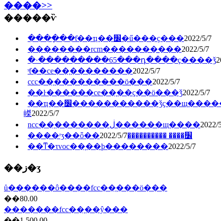
����>>
�����ѷ
����ָ��ƭ��ҵ��׼�ű���ҫ���
2022/5/7
��������rcm�������̲���
2022/5/7
�·���������65���դ����ҫ����ǯ
2
ˢƭ��ce��֤��������
2022/5/7
ccc��֤�������̷��ö���
2022/5/7
��ŀ������ce��֤��ҫ��ö���ǯ
2022/5/7
��ҵ��׼�����������ǯҫ��щ�����
嵥
2022/5/7
ncc��֤�������ڶ������щ����
2022/5
2022/5/7
����ʳʒ��ȫ��׼���� ����������
��ͳ�τvoc��֤��ϸ��������
2022/5/7
��ز�ʒ
ů������ô����fcc��֤���ö���
��80.00
�������fcc��֤��ŷ���
��1,500.00