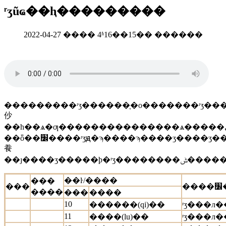
ʳʒũҩ��ⱨ���������
2022-04-27 ���� 4ʱ16��15�� ������
���������ʳʒ������ָ�о�������ʳʒ��
仯
��һ��ѧ�ƣ���������������ѧ�����ﻯѧ��һщ�������ۺ͸��ּ����������ƶ��ļ�����׼������ʡ�����ʳʒ����/
��ȫ��׼����ʳʒԭ�ϡ����ϡ����ʒ����ʒ������ʒ���������м��
飬
��ŀ/����
���
���
����
���
����
10
������(qi)��
ʳʒ���л��
11
����(lu)��
ʳʒ���л��