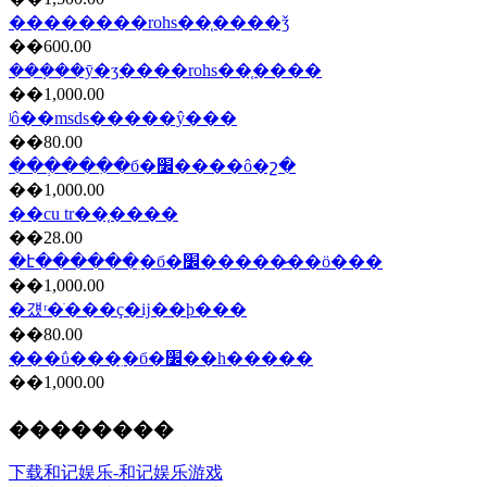
��������rohs��֤����ǯ
��600.00
���ܼ��ȳ�ʒ����rohs��֤����
��1,000.00
ʲô��msds�����ŷ���
��80.00
���ְ���ִ�б�׼����ô�շ�
��1,000.00
��cu tr��֤����
��28.00
�է������ִ�б�׼�����̷��ö���
��1,000.00
�걨ʳ�ֺ���ҫ�ĳ��ϸ���
��80.00
���ΰ���ִ�б�׼��һ�����
��1,000.00
��������
下载和记娱乐-和记娱乐游戏