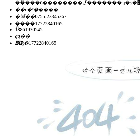
�����б��������ڱ�������ʯ
��ϵ�ˣ�
����
�绰��
0755-23345367
�ֻ���
17722840165
18861930545
qq��
΢�ţ�
17722840165