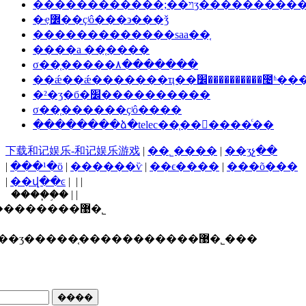
������������;��ױʒ������
�ҿ߼��ҫʲô���϶���ǯ
�������������saa��֤
����a ��֤����
σ��֤�����۸�������
��ǽ��ǽ�������ҵ��׼��������
�²�ʒִ�б�׼����������
σ��֤������ҫʲô����
��������ձ�telec��֤���ٰ���ͨ��
下载和记娱乐-和记娱乐游戏
|
��˾����
|
��ʒչ��
|
���¹�ӧ
|
������ѷ
|
��ϵ����
|
���õ���
|
��վ��ͼ
| | |
����֧�֣� | |
������ī�ῠ��ʒ�����֤�����������޹�˾
ʒ�����֤�����������޹�˾���