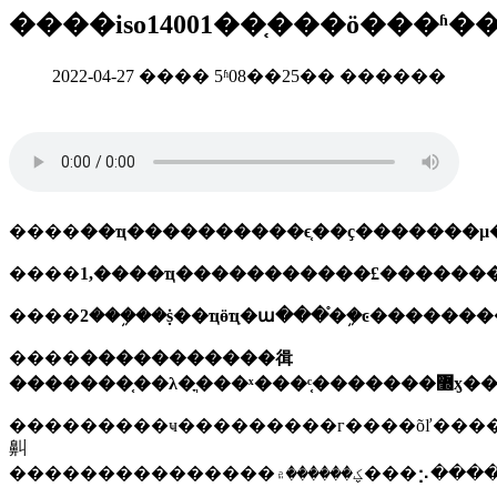
����iso14001��֤���ö���ʱ�
2022-04-27 ���� 5ʱ08��25�� ������
����
��ҵ����������ϵ֤��ҫ�������
����
1,����ҵ�����������£�������ҵ
����
2���ܹ��ṩ��ҵӫҵִ�ա���֯�ܹ�ͼ������
����
�����������㣬
�������֤��λ�ֳ���ˣ���֤ͨ�
���������ҹ���������г����õľ����ͷ�չ��ϊ�˸
鼼
����������