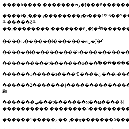
����һ����ṫ�������еıر�ǰ���ӧ�����
����ϊ�˱�֤��ʒ��������ȷ�ɿ���1995��
취�����ð취
��ȷ��������ṫ�������
����1.������ṫ�������еıر�ǰ�ᡣ
����������ṫ�������б���߱������
������1�����з����ʸ񣬶����ڽ�
������2�������ṩ���������������
顣
�������ݡ���ṫ�������м��ӹ����취
����������ṫ��������ӧ��������
������1�����ع��ҷ��ɡ��