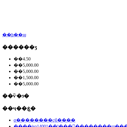
��ϸ��ϣ
������ʒ
��4.50
��5,000.00
��5,000.00
��1,500.00
��5,000.00
��ѷ�ƽ�
��ҷ��ڿ�
σ��֤������ҫʲô����
����iso14001��ʱ���󳧵��������щ��