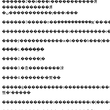
������2��ά���ͱ�����������豸
����֤��������豸
�ں�����������ȷ���ɿ���
�����������������з���������ϵ�
����ÿ�����������ж�ӧ����һ���ļ��
����1.�����ֲ�
����2.�����ļ�
����3.�춨��������淶
����4.������ʵ�뽲��
�����ġ����������з���������ϵ��ʵ
뿼�ˣ�����
�������������з���������ϵ�ļ��ı�