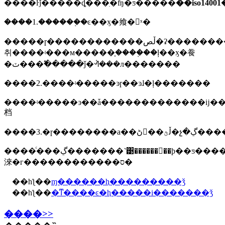
����ŀǰ�����ȡ���ִ�ʩ�ƽ�����
��iso140
����1.������֤�ͼ��ӽ�飨�򿼺ˣ�
�����ɼ������������ڵص�ʡ�������������ֶլ������������ݡ������������м��ӹ����
취����ʵ���м�����֤����֤��ļ��ӽ�飬
�ٽ���߱�����ǰ�ᣬ���л�������
����2.����ʵ�����ͽɼ��ͽɺ�ļ�������
����ʵ�����ͽ��ǡ�������������ĳ���ĳ��ʵ���ʵ���ҵ���ʽ�ͽɡ�
档
����3.
����ͨ���ڲ�������˺͹������󣬲��ϸ��ƽ�������������ϵ��ϊ������ѧ����ч�ļ�������г����
淶�г������������ס�
��һƪ��
ɱ������ⱨ���������ǯ
��һƪ��
�ͳ����ͼ�ⱨ�����i�������ǯ
����>>