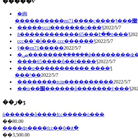
�����ѷ
�綯
����������en71��֤��ҫ����ǯ���೤
�����vcci��֤���̷��ö���ǯ
2022/5/7
ñ������������65���է��ö���ǯ
202
ccc��־�ĺ���,ccc��֤����ǯ
2022/5/7
ŷ��en71�����֤
2022/5/7
�ص�������ܲ������ǿ��������ʣ
����65����ʲô��ŀ����ǯ
2022/5/7
���σ��֤��������� ����ǯ
���ʱ��
2022/5/7
��������rcm�������̲���
2022/5/7
��ҵ��׼������ô�������ѷ���ǯ
202
��ز�ʒ
ů������ô����fcc��֤���ö���
��80.00
����ȡʊ����fcc��֤ʲô�۸�
��3,500.00