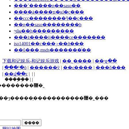
���ߵ�����ɳ��saso��֤
����ȧ����ҵִ�кſ�ҫ���
��ccc��������ǯ��ҫ���
��ɳ��saso��֤������ϸ
ʳʒũҩ��ⱨ���������
���ż����ĳ����ce��֤�����
iso14001��ҫ���ٷ��ð���
��ΰ���,msds�������ͨ��
下载和记娱乐-和记娱乐游戏
|
��˾����
|
��ʒչ��
|
���¹�ӧ
|
������ѷ
|
��ϵ����
|
���õ���
|
��վ��ͼ
| | |
����֧�֣� | |
������ī�ῠ��ʒ�����֤�����������޹�˾
ʒ�����֤�����������޹�˾���
网站地图