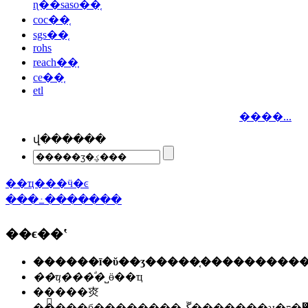
ɳ��saso��֤
coc��֤
sgs��֤
rohs
reach��֤
ce��֤
etl
����...
վ������
��ҵ���ӵ�ͼ
���߸�������
��ϵ��ʽ
��ҵ���ͣ�
˽ӫ��ҵ
��ַ��
�㶫
�����б��������ڱ�������ʯ