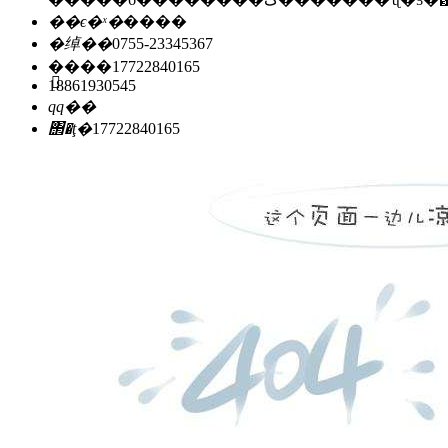
��ϵ�ˣ�
����
�绰��
0755-23345367
�ֻ���
17722840165
18861930545
qq��
΢�ţ�
17722840165