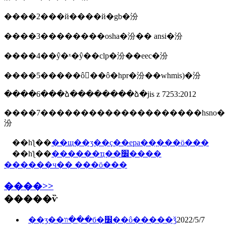
����2���й����й�gb�汾
����3��������osha�汾�� ansi�汾
����4��ŷ�ˣ�ŷ��clp�汾��eec�汾
����5�����ô󣺼��ô�hpr�汾��whmis)�汾
����6���ձ��������ձ�jis z 7253:2012
����7��������������������hsno�
汾
��һƪ��
��щ��ʒ��ҫ��epa��֤���ö���
��һƪ��
������ҵ��׼����
������ч�� ���ö���
����>>
�����ѷ
��ʒ��װ��ִ�б�׼��ô�����ǯ
2022/5/7