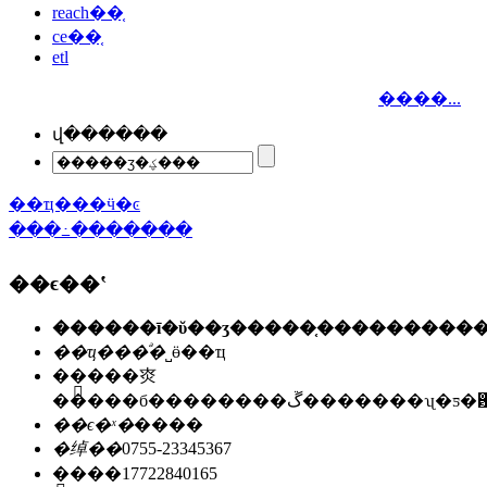
reach��֤
ce��֤
etl
����...
վ������
��ҵ���ӵ�ͼ
���߸�������
��ϵ��ʽ
��ҵ���ͣ�
˽ӫ��ҵ
��ַ��
�㶫
�����б��������ڱ�������ʯ
��ϵ�ˣ�
����
�绰��
0755-23345367
�ֻ���
17722840165