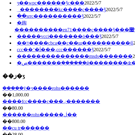
ӡ��wpc��֤����ǯҫ���
2022/5/7
﮵��������kc��֤��ҫ����ǯ
2022/5/7
�ֻ�srrc��֤��������ǯ
2022/5/7
�綯
����������en71��֤��ҫ����ǯ���೤
�����vcci��֤���̷��ö���ǯ
2022/5/7
��װ����cbca��֤ҫ��щ����������ʲô
ccc��־�ĺ���,ccc��֤����ǯ
2022/5/7
���������������msds�������
2
�ص�������ܲ������ǿ��������ʣ
��ز�ʒ
���ܼ��ȳ�ʒ����rohs��֤����
��1,000.00
����fcc��֤��ҫ���ٸ�������
��80.00
������rohs��֤���ڶ��
��800.00
��cu tr��֤����
��28.00