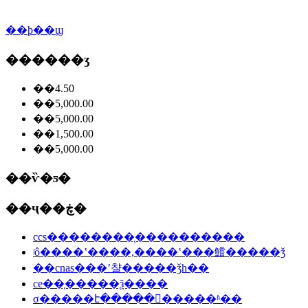
��ϸ��ϣ
������ʒ
��4.50
��5,000.00
��5,000.00
��1,500.00
��5,000.00
��ѷ�ƽ�
��ҷ��ڿ�
ccs��������֤����������
ʲô����ʽ����,����ʽ���鱨�����ǯ
��cnas���ʼ챨�����ǯһ��
ce��֤�����ѯ����
σ�����է�����𱨸�����ʱ��