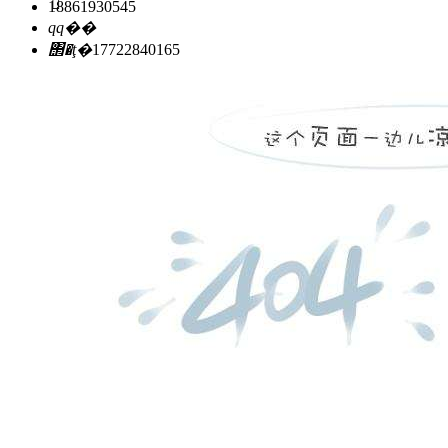
18861930545
qq��
΢�ţ�
17722840165