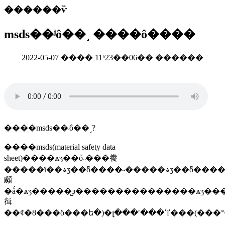
������ѷ
msds��ʲô��˼ ����ô����
2022-05-07 ���� 11ʱ23��06�� ������
����msds��ʲô��˼?
����msds(material safety data
sheet)����ѧʒ��ȫ˵���飬
�����ϊ��ѧʒ��ȫ����˵�����ѧʒ��ȫ����
顣
�ǻ�ѧʒ�����̺ͽ���������������ѧʒ��
㣬
��ȼ�ȣ���ӧ���ե�