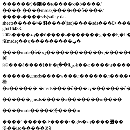
������ŷ�޹��ң����ϰ�ȫ����/
����˵����msdsҳ����ϊ��ȫ����/
����˵����sds(safety data
sheet)�����ʱ�׼����֯(iso)����sds���ȼ�����������ô󣬰����լ�����������������msds����й�ϊͬ���ʱ�׼eqviso110��14��1:1994(e)�ӹ�ҳ�ƶ�����صı�׼
gb/t16483-
2008����ѧʒ��ȫ����˵�������ݺ���ŀ˳�򡷣��
涨msdsҫ��ʮ�����ֵ����ݡ�
����msds�ǻ�ѧʒ������������ҵ������ҫ����ͻ��ṩ���йػ�ѧʒ������һ���ۺ��է����ļ������ṩ��ѧʒ�����
桢
������дmsds����ѡ���л������л���֧��
棬
�л������ߵ�msds����ȫ���ͽɣ���
������дmsds�����л�������щ����
����msds�����汾����щ
����1�����ʣ����ϲ�ghs�ƶȵ����޶��
汾��iso����ͨ�ð汾