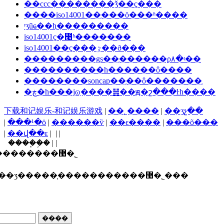
��ccc��������ǯ��ҫ���
����iso14001��֤���ö���ʱ����
ʳʒũҩ��ⱨ���������
iso14001ҫ�೤ʱ�������
iso14001��ҫ���ٷ��ð���
���������gs��֤������ϼ۸�ʵ��
����������һ������ô����
��������soncap��֤��ô�������֤
�ڿ�һ���ϳɷַ����䷽��ԭ�շ���ŀһ����
下载和记娱乐-和记娱乐游戏
|
��˾����
|
��ʒչ��
|
���¹�ӧ
|
������ѷ
|
��ϵ����
|
���õ���
|
��վ��ͼ
| | |
����֧�֣� | |
������ī�ῠ��ʒ�����֤�����������޹�˾
ʒ�����֤�����������޹�˾���