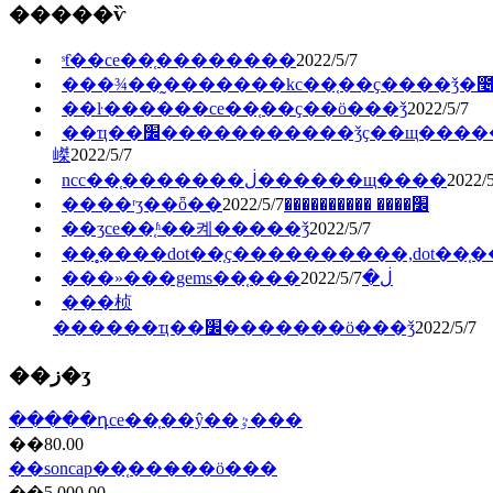
�����ѷ
ˢƭ��ce��֤��������
2022/5/7
���¾��̰�������kc��֤��ҫ����ǯ�೤
��ŀ������ce��֤��ҫ��ö���ǯ
2022/5/7
��ҵ��׼�����������ǯҫ��щ�����
嵥
2022/5/7
ncc��֤�������ڶ������щ����
2022/5
2022/5/7
����ʳʒ��ȫ��׼���� ����������
��ʒce��֤ʱ��켸�����ǯ
2022/5/7
��̥����dot��֤ҫ����������,dot��
2022/5/7
���»���gems��֤���ڶ�
���桢
������ҵ��׼�������ö���ǯ
2022/5/7
��ز�ʒ
�����դce��֤��ŷ��ٷ���
��80.00
��soncap��֤���̷��ö���
��5,000.00