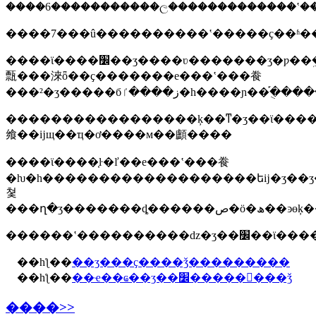
����6�����������ල�������������ʽ�
����7���û����������ʽ�����ҫ��ʱ�
����ϊ����׼��ʒ����ʋ�������ʒ�ƿ��ܹ����
㼼���淶ȫ��ҫ�������е���ʽ���飬
���²�ʒ�����бز����ٵ�һ
�����������������ķ��ͳ�ʒ��ϊ�������
飨��ĳщ��ҵ�ơ����м��顱����
����ϊ����֤ŀ�ľ��е���ʽ���飬
�ƕ�һ�������������������եĳ�ʒ��ʒ���
쳧
���ղ�ʒ�����
��һƪ��
��ʒ���ҫ����ǯ���������
��һƪ��
��ҽ��ҩ��ʒ��׼�����󱨶���ǯ
����>>