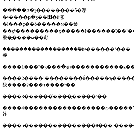
�����բ�ʒ��������ȫ�濼
�ˣ����բ�ʒ��׼�й涨
�ļ���ҫ��ȫ�����м��飨
��ҫʱ���������ӽ�����ŀ������ϊ��ʽ�
飬�ֳ����м��顣
�������������������֮һʱ������ʽ���
飺
����1���²�ʒ���߲�ʒת��������
����2����ʽ��������ṹ�����ϡ�����
䣬����ӱ���ʒ����ʱ��
����3������ͣ����ָ�����ʱ��
����4�����������������ڽ�����ʽ���
飻
����5���������������θ���ʽ�����