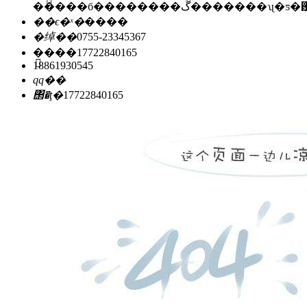
�����б��������ڱ�������ʯ
��ϵ�ˣ�
����
�绰��
0755-23345367
�ֻ���
17722840165
18861930545
qq��
΢�ţ�
17722840165