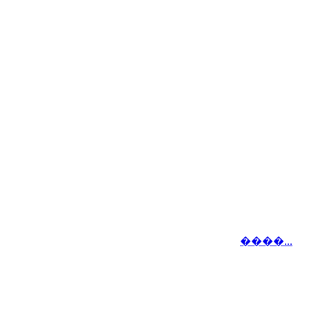
����...