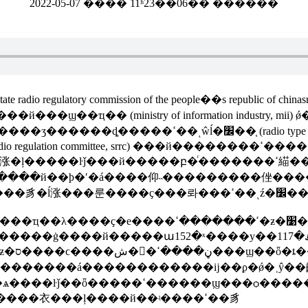
2022-05-07 ���� 11ʱ23��06�� ������
tate radio regulatory commission of the people��s republic of ch
й���ϣ��ҵ�� (ministry of information industry, mii) 
�ʹ�á����仰˵���������侳�����ۻ�ʹ�õ����ߵ緢���豸