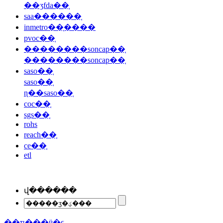
��ʒfda��֤
saa������֤
inmetro��֤����
pvoc��֤
��������soncap��֤
��������soncap��֤
saso��֤
saso��֤
ɳ��saso��֤
coc��֤
sgs��֤
rohs
reach��֤
ce��֤
etl
վ������
��ҵ���ӵ�ͼ