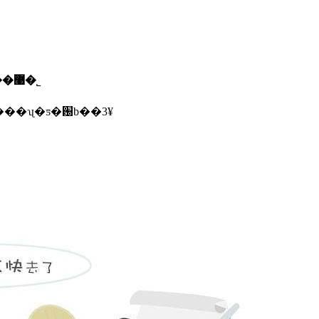
������ī�ῠ��ʒ�����֤�����������޹�˾
������ڱ�������ʯ�ƽ�԰b��3¥