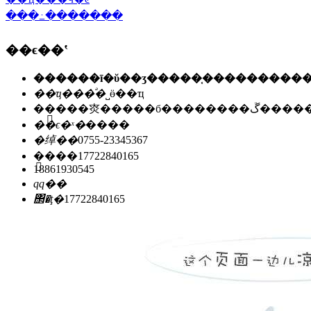
���߸�������
��ϵ��ʽ
��ҵ���ͣ�
˽ӫ��ҵ
��ַ��
�㶫�����б��
��ϵ�ˣ�
����
�绰��
0755-23345367
�ֻ���
17722840165
18861930545
qq��
΢�ţ�
17722840165