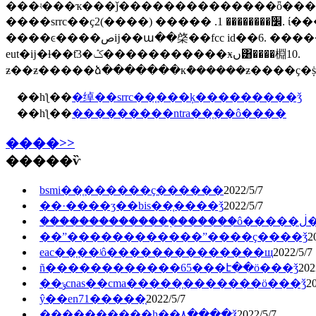
���ʵ���ҡ���ǰ��������������ȫ��������ߵ����֧��������ŭ��ϊ�ҹ����ߵ���ҵ�ľ���
����srrc��ҫ׼�������� 1. ����� (����)2. ί���飨���ݣ�3. �ͻ���ӫҵִ�գ�business license��4. �ͻ���iso֤���˾���͹�˾����˵��5. ��ʒ�ĵ�·ͼ��˵���顢
����ͼ����صĳ��ա��棨��fcc id��6. �������棨antenna peak gain���� antenna pattern7. ����ָ����test direction��8. ��˾��ӫҵִ�գ���첻�ܹ��ڣ�9.
eut�ĳ�ɫ��ƭ3�ݣ�����������ӿں͸����棩10.
ƶ��ƶ�����ձ�������кܶ������ƶ����ҫ�ṩ�
��һƪ��
�绰��srrc��֤���ķ���������ǯ
��һƪ��
���������ntra��֤��ô����
����>>
�����ѷ
bsmi��֤������ҫ������
2022/5/7
��·����ӡ��bis��֤����ǯ
2022/5/7
���
��ˮ������������ˮ����ҫ����ǯ
2
eac��֤��ʲô��������������щ
2022/5/7
ñ������������65���է��ö���ǯ
202
��ݸcnas��cma�����֤�������ö���ǯ
20
ŷ��en71�����֤
2022/5/7
����������ⱨ��۸����ǯ
2022/5/7