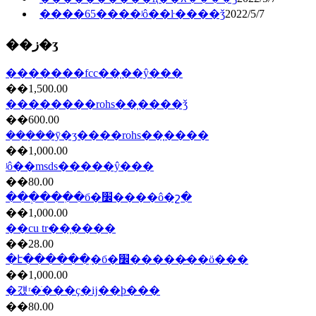
����65����ʲô��ŀ����ǯ
2022/5/7
��ز�ʒ
�������fcc��֤��ŷ���
��1,500.00
��������rohs��֤����ǯ
��600.00
���ܼ��ȳ�ʒ����rohs��֤����
��1,000.00
ʲô��msds�����ŷ���
��80.00
���ְ���ִ�б�׼����ô�շ�
��1,000.00
��cu tr��֤����
��28.00
�է������ִ�б�׼�����̷��ö���
��1,000.00
�걨ʳ�ֺ���ҫ�ĳ��ϸ���
��80.00