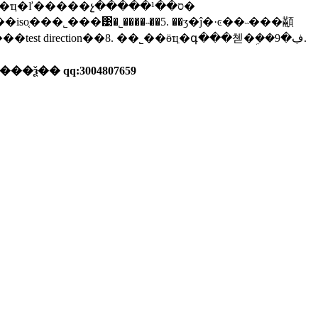
�ѯ�� qq:3004807659