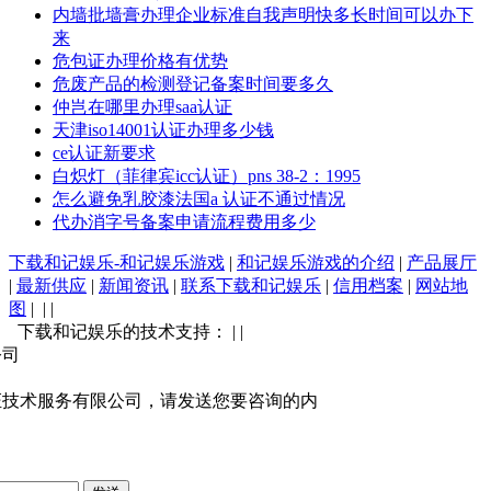
内墙批墙膏办理企业标准自我声明快多长时间可以办下
来
危包证办理价格有优势
危废产品的检测登记备案时间要多久
仲岂在哪里办理saa认证
天津iso14001认证办理多少钱
ce认证新要求
白炽灯（菲律宾icc认证）pns 38-2：1995
怎么避免乳胶漆法国a 认证不通过情况
代办消字号备案申请流程费用多少
下载和记娱乐-和记娱乐游戏
|
和记娱乐游戏的介绍
|
产品展厅
|
最新供应
|
新闻资讯
|
联系下载和记娱乐
|
信用档案
|
网站地
图
| | |
下载和记娱乐的技术支持： | |
公司
证技术服务有限公司，请发送您要咨询的内