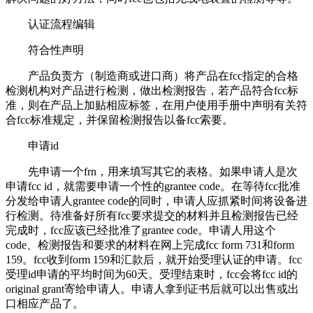
认证流程编辑
符合性声明
产品负责方（制造商或进口商）将产品在fcc指定的合格
检测机构对产品进行检测，做出检测报告，若产品符合fcc标
准，则在产品上加贴相应标签，在用户使用手册中声明有关符
合fcc标准规定，并保留检测报告以备fcc索要。
申请id
先申请一个frn，用来填写其它的表格。如果申请人是次
申请fcc id，就需要申请一个性的grantee code。在等待fcc批准
分发给申请人grantee code的同时，申请人应抓紧时间将设备进
行检测。待准备好所有fcc要求提交的材料并且检测报告已经
完成时，fcc应该已经批准了grantee code。申请人用这个
code、检测报告和要求的材料在网上完成fcc form 731和form
159。fcc收到form 159和汇款后，就开始受理认证的申请。fcc
受理id申请的平均时间为60天。受理结束时，fcc会将fcc id的
original grant寄给申请人。申请人拿到证书后就可以出售或出
口相应产品了。