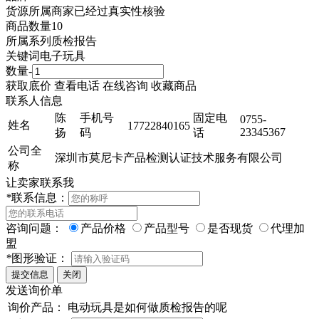
货源所属商家已经过真实性核验
商品数量
10
所属系列
质检报告
关键词
电子玩具
数量
-
获取底价
查看电话
在线咨询
收藏商品
联系人信息
陈
手机号
固定电
0755-
姓名
17722840165
23345367
扬
码
话
公司全
深圳市莫尼卡产品检测认证技术服务有限公司
称
让卖家联系我
*
联系信息：
咨询问题：
产品价格
产品型号
是否现货
代理加
盟
*
图形验证：
发送询价单
询价产品：
电动玩具是如何做质检报告的呢