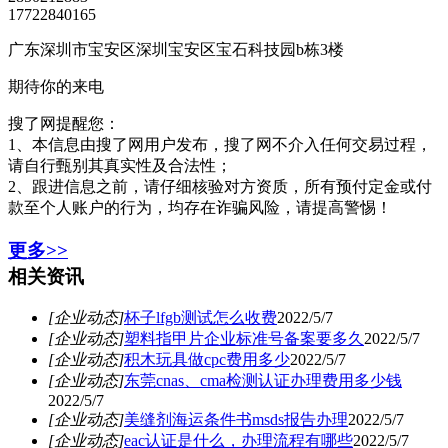
17722840165
广东深圳市宝安区深圳宝安区宝石科技园b栋3楼
期待你的来电
搜了网提醒您：
1、本信息由搜了网用户发布，搜了网不介入任何交易过程，
请自行甄别其真实性及合法性；
2、跟进信息之前，请仔细核验对方资质，所有预付定金或付
款至个人账户的行为，均存在诈骗风险，请提高警惕！
更多>>
相关资讯
[企业动态]
杯子lfgb测试怎么收费
2022/5/7
[企业动态]
塑料指甲片企业标准号备案要多久
2022/5/7
[企业动态]
积木玩具做cpc费用多少
2022/5/7
[企业动态]
东莞cnas、cma检测认证办理费用多少钱
2022/5/7
[企业动态]
美缝剂海运条件书msds报告办理
2022/5/7
[企业动态]
eac认证是什么，办理流程有哪些
2022/5/7