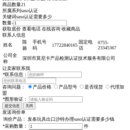
商品数量
21
所属系列
saso认证
关键词
saso认证需要多少
数量
-
获取底价
查看电话
在线咨询
收藏商品
联系人信息
陈
手机号
固定电
0755-
姓名
17722840165
23345367
扬
码
话
公司全
深圳市莫尼卡产品检测认证技术服务有限公司
称
让卖家联系我
*
联系信息：
咨询问题：
产品价格
产品型号
是否现货
代理加
盟
*
图形验证：
发送询价单
询价产品：
发条玩具出口沙特办理saso认证需要多少钱
*
采购数量：
件