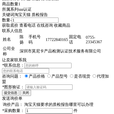
商品数量
1
所属系列
saa认证
关键词
淘宝天猫 质检报告
数量
-
获取底价
查看电话
在线咨询
收藏商品
联系人信息
陈
手机号
固定电
0755-
姓名
17722840165
23345367
扬
码
话
公司全
深圳市莫尼卡产品检测认证技术服务有限公司
称
让卖家联系我
*
联系信息：
咨询问题：
产品价格
产品型号
是否现货
代理加
盟
*
图形验证：
发送询价单
询价产品：
淘宝天猫要求的质检报告哪里可以办理
*
采购数量：
件