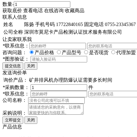
数量
-
获取底价
查看电话
在线咨询
收藏商品
联系人信息
姓名
陈扬
手机号码
17722840165
固定电话
0755-23345367
公司全称
深圳市莫尼卡产品检测认证技术服务有限公司
让卖家联系我
*
联系信息：
咨询问题：
产品价格
产品型号
是否现货
代理加盟
*
图形验证：
发送询价单
询价产品：
矿井排风机办理防爆认证需要多长时间
*
采购数量：
件
*
联系信息：
公司名称：
采购说明：
产品信息