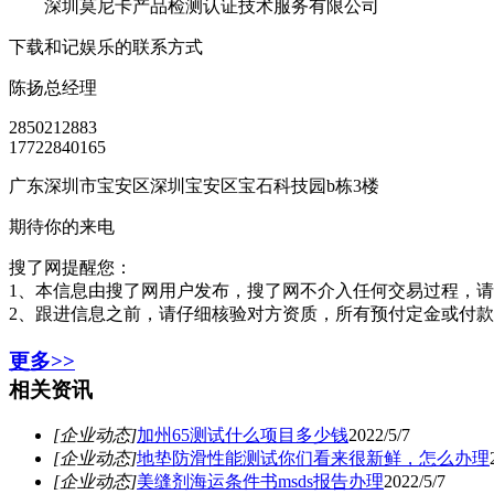
深圳莫尼卡产品检测认证技术服务有限公司
下载和记娱乐的联系方式
陈扬
总经理
2850212883
17722840165
广东深圳市宝安区深圳宝安区宝石科技园b栋3楼
期待你的来电
搜了网提醒您：
1、本信息由搜了网用户发布，搜了网不介入任何交易过程，
2、跟进信息之前，请仔细核验对方资质，所有预付定金或付
更多>>
相关资讯
[企业动态]
加州65测试什么项目多少钱
2022/5/7
[企业动态]
地垫防滑性能测试你们看来很新鲜，怎么办理
[企业动态]
美缝剂海运条件书msds报告办理
2022/5/7