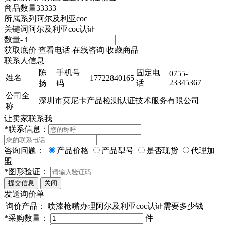
商品数量
33333
所属系列
阿尔及利亚coc
关键词
阿尔及利亚coc认证
数量
-
获取底价
查看电话
在线咨询
收藏商品
联系人信息
陈
手机号
固定电
0755-
姓名
17722840165
23345367
扬
码
话
公司全
深圳市莫尼卡产品检测认证技术服务有限公司
称
让卖家联系我
*
联系信息：
咨询问题：
产品价格
产品型号
是否现货
代理加
盟
*
图形验证：
发送询价单
询价产品：
喷漆枪嘴办理阿尔及利亚coc认证需要多少钱
*
采购数量：
件