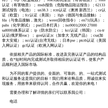
认证（有害物质）； msds报告（危险物品陆运报告）；62133
测试报告（电池）； un38.3 ；rcm认证（澳洲 新西兰）；ce认
证（欧盟）；fcc认证（美国）； lfgb（德国与食品接触）；
fda（与食品接触，激光）；weee(回收指令）；en71(玩具）；
pahs（化学测试）；pse(日本灯具）；iso9001(2000 27000
sa8000)体系认证； ip（防水防尘）； kcc认证（韩国）；cu-tr
认证(俄罗斯eac）； gost认证;ic（加拿大 无线产品）；csa(加
拿大安规）；ncc认证(台湾无线）；日本pse；ptcrb认证（美国
入网认证） gcf认证（欧洲入网认证）
依据相关产品的国际标准，改进及完善认证产品的结构品
质，在*短时间内完成测试并取得相应的认证证书，使客户产
品顺利进入国际市场.
为不同的客户提供的、全面的、可靠的、的、一站式测试
和认证服务这是我们的目标！我们用来诠释品质，用诚信来实
现服务，用效率来获得认同，合作共赢，欢迎你的来电！
需要办理和了解详情的亲们可以联系我公司：
电话