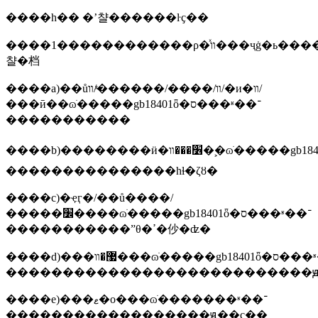
����һ�� �ʼ챨������ŀҫ��
����1������������ρ�ͯװ���ҷġ�ь����ŀ�ĵ��̣�ÿ��ʒ���������ṩһ���ɵ������������ߵ��ʼ
챨�档
����a)��ůװ/����/������/ͯװ/�и�װ/
���ӣ��ɷֺ�����gb18401ȫ�ס���ʶ��־
�����������
����b)��������ӥ�׶���װ�ࣺ�ɷֺ�����gb18401ȫ�ס���ʶ��־
���������������һɫ�ζȣ�
����c)�ҿӷ�/��ů����/
�����׼����ɷֺ�����gb18401ȫ�ס���ʶ��־
�����������ˮθ�ߴ�仯�ʣ�
����d)���޷�װ���ɷֺ�����gb18401ȫ�ס���ʶ��־
���������������������������ԭ
����e)���ޱ�о���ɷֺ�������ʶ��־
������������������ԭ��ҫ��