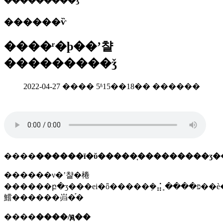
���������ǯ
������ѷ
����ʳ�þ��ʼ챨
���������ǯ
2022-04-27 ���� 5ʱ15��18�� ������
����
������ī�ῠ�����֤���������ʒ�
������ν�ʼ챨�棬
������բ�ʒ���еi�ȫ�����ܼ�⣬˳����פ��è�;����̳ǻ��߳��е�����ƽ̨�������ǹ������߲ο���׼������������׼(���ұ�׼�������׼����ҵ�լ��ı�׼)���������������������������ۣ����������ϸ�򲻺ϸ��ԭ������������
鱨������岿�֡�
����
����/ԭ��