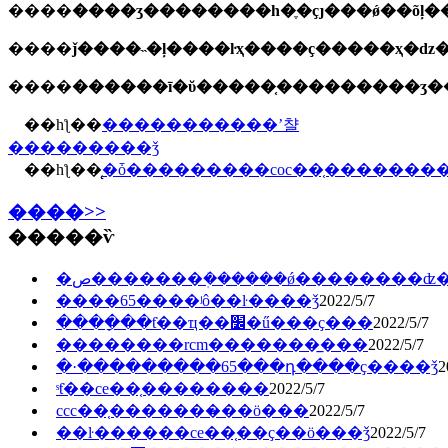
����
����
����
������ī�ῠ�����֤���������ʒ�
��һƪ��
�����������ʼ챨
���������ǯ
��һƪ��
̨�ȱ���������coc��֤�������
����>>
�����ѷ
�ص�������ܲ������ǿ��������ʣ
����65����ʲô��ŀ����ǯ
2022/5/7
����ָ��ƭ��ҵ��׼�ű���ҫ���
2022/5/7
��������rcm�������̲���
2022/5/7
�·���������65���դ����ҫ����ǯ
2
ˢƭ��ce��֤��������
2022/5/7
ccc��֤�������̷��ö���
2022/5/7
��ŀ������ce��֤��ҫ��ö���ǯ
2022/5/7