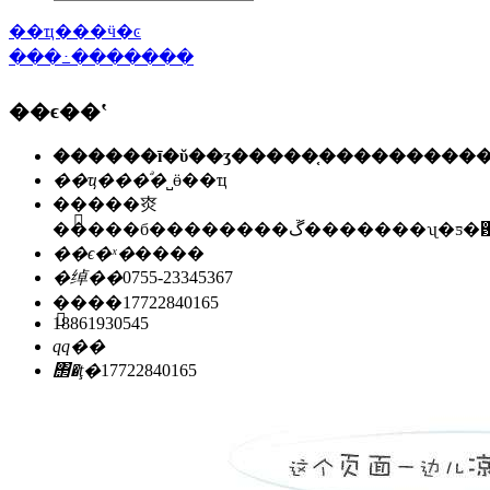
��ҵ���ӵ�ͼ
���߸�������
��ϵ��ʽ
��ҵ���ͣ�
˽ӫ��ҵ
��ַ��
�㶫
�����б��������ڱ�������ʯ
��ϵ�ˣ�
����
�绰��
0755-23345367
�ֻ���
17722840165
18861930545
qq��
΢�ţ�
17722840165