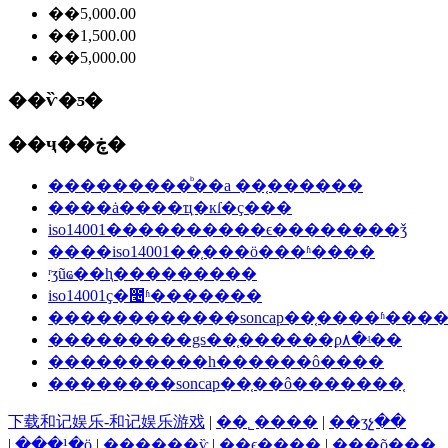
��5,000.00
��1,500.00
��5,000.00
��ѷ�ƽ�
��ҷ��ڿ�
���������ᷨ��a ��֤������
����ȧ����ҵִ�кſ�ҫ���
iso14001����������ϵ��������ǯ
����iso14001��֤���ö���ʱ����
ʳʒũҩ��ⱨ���������
iso14001ҫ�೤ʱ�������
������������soncap��֤����ʱ���
���������gs��֤������ϼ۸�ʵ��
����������һ������ô����
��������soncap��֤��ô�������֤
下载和记娱乐-和记娱乐游戏
|
��˾����
|
��ʒչ��
|
���¹�ӧ
|
������ѷ
|
��ϵ����
|
���õ���