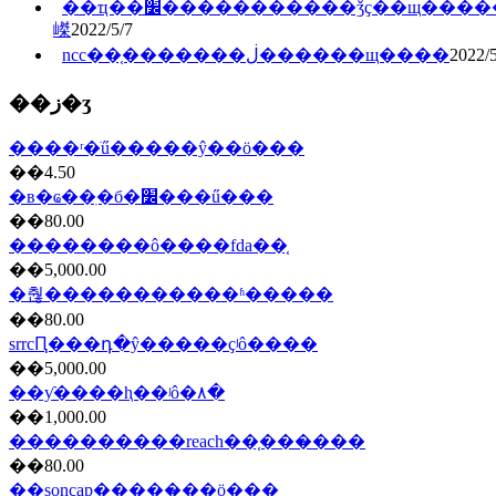
��ҵ��׼�����������ǯҫ��щ�����
嵥
2022/5/7
ncc��֤�������ڶ������щ����
2022/5
��ز�ʒ
����ʳ�ֺű�����ŷ��ö���
��4.50
�в�ҩ��ִ�б�׼���ű���
��80.00
��������ô����fda��֤
��5,000.00
�춶�����������ʱ�����
��80.00
srrcԤ���դ�ŷ�����ҫʲô����
��5,000.00
��ƴ����ⱨ��ʲô�۸�
��1,000.00
����������reach��֤���̷���
��80.00
��soncap��֤���̷��ö���