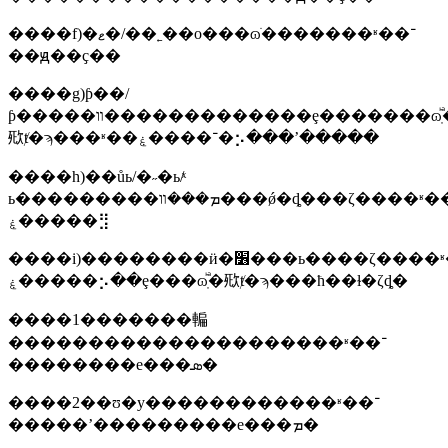
����f)�ޱ�/��˿��о���ɷֺ�������ʶ��־
��ԭ��ҫ��
����g)ƥ��/
ƥ�����װ�������������ȩ�������ɷֽⷼ�
㰷ⱦ�ϡ���ʶ��־����ۼ�⡢���ʼ�����
����h)��ůь/�˶�ь/ͯ
ь���������ܡ���װ���ǿ�ȡ���ζ����ʶ��־
����ۼ�⣻
����i)��������ӥ�׶���ь����ζ����ʶ��־
����ۼ�⡢��ȩ���ɷֽⷼ�㰷ⱦ�ϡ���ħ��ɫ�ζȡ�
����1�������䡢
���������������������ʶ��־
��������е���ܣ�
����2��ʊ�у������������ʶ��־
�����ʼ���������е���ܡ�