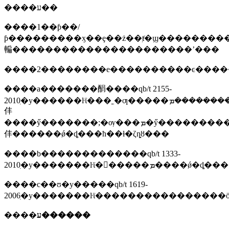
����ע��
����1��ƥ��/
ƥ���������ӽ��ȩ��ż��ⱦ�ϣ��������
䡢����������������������ʼ���
����a�������䣺����qb/t 2155-
2010ִ�у������ŀϊ���˿�ƣ�����ܡ��������ܡ��񵴳�����ܡ��ͳ�����ܡ�����ƽ��ǿ���������ڱ���ӳ�ȡ��������������͸�ʴ�ԣ�ӳ�
仹
����ӳ�������;�ѹ���ܡ�ӳ�����������������ܵȣ����
仹������ǿ�ȡ���ħ��ɫ�ζȵȣ���
����b�������������qb/t 1333-
2010ִ�у�������ŀϊ
����c��ʊ�у�����qb/t 1619-
2006ִ�у�������ŀϊ����������������ö
����
ע������