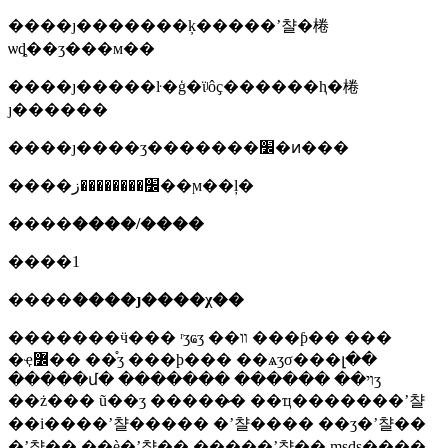
����ȷ�������ķ�����ʼ챨�棬
ѡȡ��ʒ���м��
����ȷ�����ŀ�ģ�ϊʲôҫ������ⱨ�棬
ȷ������
����ȷ����ʒ�������׼�ͷ���
����׼��������ز��ϻ��ļ�
����
����/����
����1
����
����ȷ����χ��
�������ӵ��� ʳʒҩʒ ��װ ���ƥ�� ���
�ҿ߼�� ��֯ʒ ���ϸ��� ��ѧʒσ���լ��
�����մ� ������� ������ ��ױʒ
��ż��� ũ��ʒ �����̷� ��ҵ�������ʼ챨
��i����ʼ챨����� �ʼ챨���� ��ʒ�ʼ챨��
�ʼ챨�� ��è�ʼ챨�� �����ʼ챨�� msds����