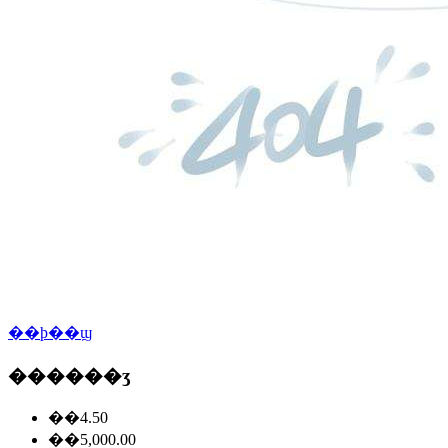
��ϸ��ϣ
������ʒ
��4.50
��5,000.00