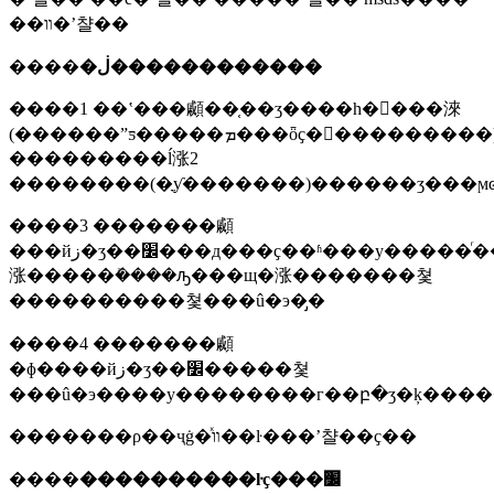
��װ�ʼ챨��
����
�ڶ������������
����1 ��ʽ���顣��֤��ʒ����һ����淶
(������ˮƽ�����ܡ���ȫҫ�󡢻���������)
���������ĺ涨2
����3 �������顣
���йز�ʒ��׼���д���ҫ��ʱ���у�����ͬ����������֤��ʒ�
涨�����ܺ����ԡ���щ�涨�������쳧
����������쳧���û�э�̡�
����4 �������顣
�ɸ����йز�ʒ��׼�����쳧
���û�э����у��������г��բ�ʒ�ķ���
�������ρ��ҷġ�ͯװ��ŀ���ʼ챨��ҫ��
����
����������ŀҫ���׼