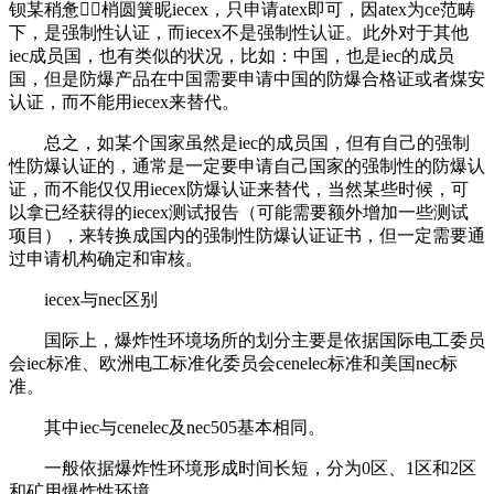
钡某稍惫梢圆簧昵iecex，只申请atex即可，因atex为ce范畴
下，是强制性认证，而iecex不是强制性认证。此外对于其他
iec成员国，也有类似的状况，比如：中国，也是iec的成员
国，但是防爆产品在中国需要申请中国的防爆合格证或者煤安
认证，而不能用iecex来替代。
总之，如某个国家虽然是iec的成员国，但有自己的强制
性防爆认证的，通常是一定要申请自己国家的强制性的防爆认
证，而不能仅仅用iecex防爆认证来替代，当然某些时候，可
以拿已经获得的iecex测试报告（可能需要额外增加一些测试
项目），来转换成国内的强制性防爆认证证书，但一定需要通
过申请机构确定和审核。
iecex与nec区别
国际上，爆炸性环境场所的划分主要是依据国际电工委员
会iec标准、欧洲电工标准化委员会cenelec标准和美国nec标
准。
其中iec与cenelec及nec505基本相同。
一般依据爆炸性环境形成时间长短，分为0区、1区和2区
和矿用爆炸性环境。