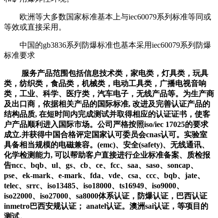
欧洲等大多数国家标准基本上与iec60079系列标准等同或
等效或直接采用。
中国的gb3836系列防爆标准也基本采用iec60079系列防爆
标准要求
服务产品范围包括信息技术类，家电类，灯具类，玩具
类，纺织类，食品类，机械类，电动工具类，广播电视音响
类，工业、科学、医疗类，汽车电子，无线产品等。为生产商
及出口商，依据相关产品的国际标准, 改进及完善认证产品的
结构品质, 在短时间内完成测试并取得相应的认证证书，使客
户产品顺利进入国际市场。公司严格按照iso/iec 17025的要求
成立.并获得中国合格评定国家认可委员会cnas认可。实验室
具备相当规模的电磁兼容。(emc)、安全(safety)、无线通讯、
化学检测能力, 可以帮助客户直接进行企业标准备案、质检报
告ncc、bqb、ul、gs、cb、ce、fcc、saa、saso、soncap、
pse、ek-mark、e-mark、fda、vde、csa、ccc、bqb、jate、
telec、srrc、iso13485、iso18000、ts16949、iso9000、
iso22000、iso27000、sa8000体系认证，防爆认证，巴西认证
inmetro巴西安规认证； anatel认证。澳洲sai认证，等项目的
测试。