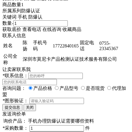
商品数量
1
所属系列
防爆认证
关键词
手机 防爆认
数量
-
获取底价
查看电话
在线咨询
收藏商品
联系人信息
陈
手机号
固定电
0755-
姓名
17722840165
23345367
扬
码
话
公司全
深圳市莫尼卡产品检测认证技术服务有限公司
称
让卖家联系我
*
联系信息：
咨询问题：
产品价格
产品型号
是否现货
代理加
盟
*
图形验证：
发送询价单
询价产品：
手机办理防爆认证需要哪些资料
*
采购数量：
件