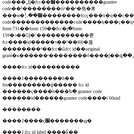
code���ڵȴ�fcc��׼�ַ���������grantee
code��ͬʱ��������ӧץ��ʱ�佫�豸
���м�⡣��׼��������fccҫ���ύ�ĳ��ϲ��ҽ�ⱨ���ѿ����ʱ��fccӧ���ѿ���׼��grantee
code�������������code����ⱨ���ҫ��
form 731��form 159��fcc�յ�form
159�ͻ��󣬾Ϳ�ʼ������֤�����롣
fcc����id�����ƽ��ʱ��ϊ60�졣
��������ʱ��fcc�ὣfcc id��original
����fcc id���������̣�
����1��������һ��
frn���������ǵ����� fcc id
������ҫ����һ���ե� grantee code
������id������grantee code����ϊ 60usd
��������
����2����ҫ׼�������ϣ�
����1,fcc id label ����ǩ��