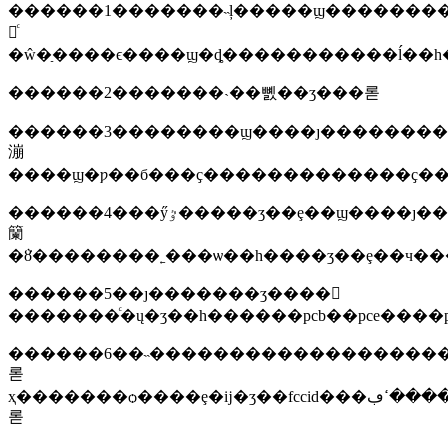
������1�������˵ļ�����ϣ���������ķ��
롢ͨ
������2�������˴��뼰��ʒ���롣
������3��������ϣ����ȷ�������
漰
������4���ӳٷ�����ʒ��ȩ��ϣ����ȷ����ʒ��ȩ�ƿ���ҫ�ӳ١�����ĳщԭ���
籣
������5��ȷ�������ʒ����𡣶
�������ͨ�ų�ʒ��һ������pcb��pce����
������6��˵�������������������
롣
ҳ�������ѻ����ȩ�ĳ�ʒ��fccid���ڢ�����ߵڢ���ı�����
롣