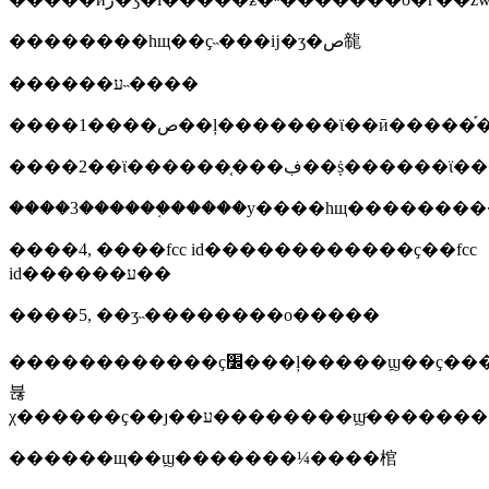
��������һщ��ҫ˵���ĳ�ʒ�ص㡣
������ע˵����
����1����ص��ļ�������ϊ��ӣ�����֡
����2��ϊ������֤���ڣ��ṩ
����3������֤�����у����һщ������
����4, ����fcc id������������ҫ��fcc
id������ע��
����5, ��ʒ˵��������о�����
������������ҫ׼���ļ�����ϣ��ҫ�������ࣺ�����˼������ʒ�ļ�����ϣ����ʒ������֤��ϣ�������˱�����������ȷ�ػش��й����⣬�բ��������
뷶
χ������ҫ��ȷ��ע��������ϣͨ�
������щ��ϣ�������¼����棺