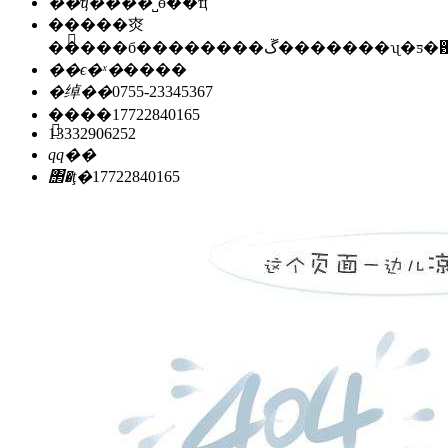
��ҵ���ͣ�
˽ӫ��ҵ
��ַ��
�㶫
�����б��������ڱ�������ʯ
��ϵ�ˣ�
����
�绰��
0755-23345367
�ֻ���
17722840165
13332906252
qq��
΢�ţ�
17722840165