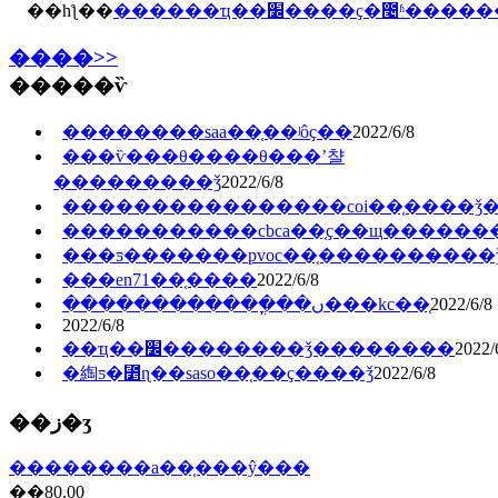
��һƪ��
������ҵ��׼����ҫ�೤ʱ��
����>>
�����ѷ
��������saa��֤��ʲôҫ��
2022/6/8
���ѷ���θ����θ���ʼ챨
���������ǯ
2022/6/8
����������������coi��֤����ǯ
�����������cbca��֤ҫ��щ������
���ƽ�������pvoc��֤�������̶���
���en71��֤����
2022/6/8
������������ֳ��ں���kc��֤
2022/6/8
2022/6/8
��ҵ��׼��������ǯ��������
2022/
�綯ƽ�⳵ɳ��saso��֤��ҫ����ǯ
2022/6/8
��ز�ʒ
��������a��֤���ŷ���
��80.00