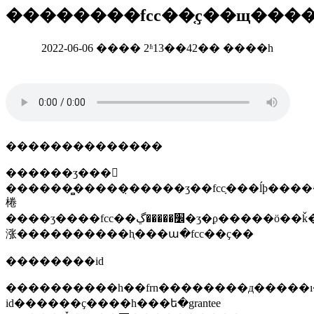
��������fcc��֤ҫ��щ���
2022-06-06 ���� 2ʱ13��42�� ����һ
��������������
������ʒ���𷽣
������̻�����̣�����ʒ��fccָ���ĺϸ��
棬
����ʒ����fcc��׼�����ڲ�ʒ�ϼ�����ӧ��ǩ�����û�ʹ���ֲ��������йط���fcc��׼�
涨����������ⱨ���ա�fcc��ҫ��
��������id
����������һ��frn��������д�����
id������ҫ����һ���ե�grantee