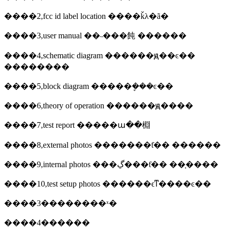
����2,fcc id label location ����ǩλ�ã�
����3,user manual ��˵���飩 ������
����4,schematic diagram ������ԭ��ͼ��
��������
����5,block diagram �����ܷ���ͼ��
����6,theory of operation ������ԭ����
����7,test report �����ա��棩
����8,external photos �������ƭ�� ������
����9,internal photos ���ڲ���ƭ�� ��֤����
����10,test setup photos ������ϵͳ����ͼ��
����3��������ˣ�
����4������