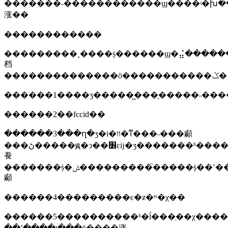
�������˶������������ϣ����ʵ�խ��к��ȷ�ϡ�����ύ����ϣ�у�����ū�����ٳɷ֣
涨��
������������
���������˳����ṩ������ϣ�⣬�������ṩһ�ݼ�
档
��������������ӧ�����������ݣ�
������1����ʒ�����̺���֤�����˵����
������2��fccid��
������3���ղ�ʒ�i�װ�ͳ���˵���顣
���ڻ�����ԭ�ͻ��׶εĳ�ʒ�������ʱ�������ṩ�յ�˵���
飬
�������ṩ�ݰ���������֮�����ṩ��ʽ��˵���
顣
������4���������ͼ�ƶ�ʷ�χ��
������5����������ʱ�ĺ���ֵ��χ����
��ʼ����լ���ӧ����涨