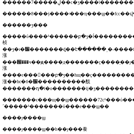
������7�����ڸ��ϲ�ʒ����
������8���ṩ����ʵ���ҵ���ϣ��fcc��
������ʒ���
�����ύ����ʱ������բ�ʒ�ĺ����������˵����������ʒ
桢
��ʒ�ı�׼�������ȡ��է������͵�˵����fccҫ�������ַ������������ѷ���õ����������ַ��ͱ�ʾ������˵���������͡��ź����ժʹ������ϣ�����ͣ���˵�������ռ�ô����ͱ�ҫ������ռ�ô�����ָ�������ƽ�����ʵ�99%��ռ�õĵ�������ҫ���ƶ�����º͸�ƶ�����ϲ�����ռ�ĺ��ʾ�ϊ0.5%�����ڶ��ŵ�ƶ�ʷָ�ϵͳ���˹
涨
���԰���ч��ԭ����д�������ҫ����ָ��ȷ
涨
����ϵ���󻹱���բ�ʒ��һщ��ҫ���������
涨��һϵ�б�׼����������䣬
�������դ�ϊ�ο�������ĳ�ʒ�������
�������ϵ���щ��ϣ������72сʱ���ύ��
´�����ʱ�������ύ���е���ϣ��
����ȷ����ϣ
����ȷ����ϣ��һ��ȷ���飬