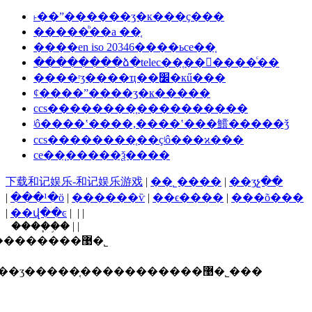
˫��ˮ������ʒִ�к���ҫ���
�����ᷨ��a ��֤
����en iso 20346����ьce��֤
��������ձ�telec��֤���ٰ���ͨ��
����ʳʒ����ҵ��׼ִ�кű���
ȼ����ˮ����ʒִ�к�����
ccs��������֤����������
ʲô����ʽ����,����ʽ���鱨�����ǯ
ccs��������֤��ҫʲô���ϰ���
ce��֤�����ѯ����
下载和记娱乐-和记娱乐游戏
|
��˾����
|
��ʒչ��
|
���¹�ӧ
|
������ѷ
|
��ϵ����
|
���õ���
|
��վ��ͼ
| | |
����֧�֣� | |
������ī�ῠ��ʒ�����֤�����������޹�˾
ʒ�����֤�����������޹�˾���