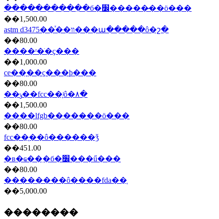
����������ִ�б�׼�����̷��ö���
��1,500.00
astm d3475��ͯ��װ���ա�����ô�շ�
��80.00
����ʳ�ֺ�ҫ���
��1,000.00
ce��֤��ҫ���ϸ���
��80.00
��ݸ��fcc��֤ʲô�۸�
��1,500.00
����lfgb��֤���̷��ö���
��80.00
fcc��֤��ô������ǯ
��451.00
�в�ҩ��ִ�б�׼���ű���
��80.00
��������ô����fda��֤
��5,000.00
��������