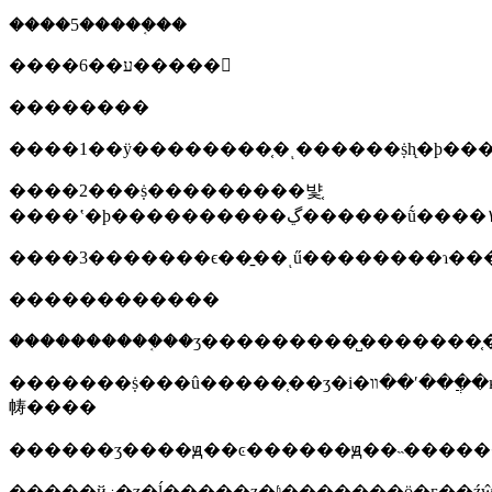
����5�����֤��
����6��ע�����
��������
����1��ÿ��������֤�ͺ������ṩһ̨�ϸ��
����2���ṩ���������뱣֤
����3�������ϵ��̱��ͺű��������ɿ��
������������
����������֤��ʒ���������̺�������֤�
�������ṩ���û�����֤��ʒ�i�װ��ʹ���ֲ�ĸ���������ò�ʒ��û���û��ֲᣬ����ṩ������ݵĳݸ
帱����
�����йز�ʒ�ĺ�����ƶ�ʱ�������ӧ�г