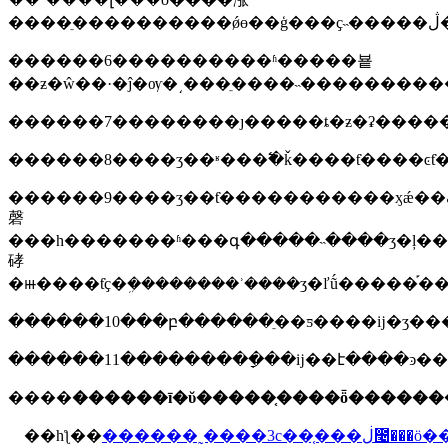
���
������6����������ʱ�����뵽
������8����ʒ��ʶ���߱�ǩ����ƭ����ͼƭ
������9����ʒ��ƭ�����������ӽǽ��ڡ��ⲿ�ṹ��ҫ����ƭ�ĳߴ�ϊ8��10ӣ�
磬
���һ�������ʱ���գ�����˵����ʒ�ļ��γ
硣
������11���������ָ��ĳ��է����ͽ��
����
������ī�ῠ�����֤����ȫ������
��һƪ��
������˷����3c��֤���ڶ೤