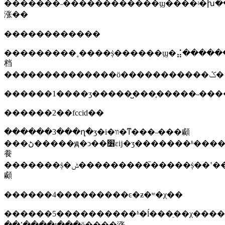
�������˶������������ϣ����ʵ�խ��к��ȷ�ϡ�����ύ����ϣ�у�����ū�����ٳɷ֣
涨��
������������
���������˳����ṩ������ϣ�⣬�������ṩһ�ݼ�
档
��������������ӧ�����������ݣ�
������1����ʒ�����̺���֤�����˵����
������2��fccid��
������3���ղ�ʒ�i�װ�ͳ���˵���顣
���ڻ�����ԭ�ͻ��׶εĳ�ʒ�������ʱ�������ṩ�յ�˵���
飬
�������ṩ�ݰ���������֮�����ṩ��ʽ��˵���
顣
������4���������ͼ�ƶ�ʷ�χ��
������5����������ʱ�ĺ���ֵ��χ����
��ʼ����լ���ӧ����涨