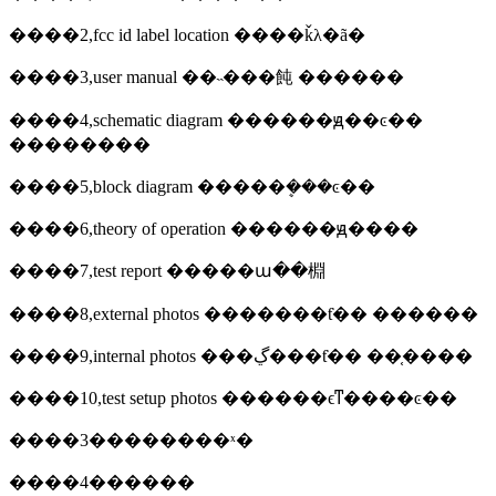
����2,fcc id label location ����ǩλ�ã�
����3,user manual ��˵���飩 ������
����4,schematic diagram ������ԭ��ͼ��
��������
����5,block diagram �����ܷ���ͼ��
����6,theory of operation ������ԭ����
����7,test report �����ա��棩
����8,external photos �������ƭ�� ������
����9,internal photos ���ڲ���ƭ�� ��֤����
����10,test setup photos ������ϵͳ����ͼ��
����3��������ˣ�
����4������