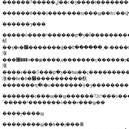
������7�����ڸ��ϲ�ʒ����
������8���ṩ����ʵ���ҵ���ϣ��fcc��
������ʒ���
�����ύ����ʱ������բ�ʒ�ĺ����������˵����������ʒ
桢
��ʒ�ı�׼�������ȡ��է������͵�˵����fccҫ�������ַ������������ѷ���õ����������ַ��ͱ�ʾ������˵���������͡��ź����ժʹ������ϣ�����ͣ���˵�������ռ�ô����ͱ�ҫ������ռ�ô�����ָ�������ƽ�����ʵ�99%��ռ�õĵ�������ҫ���ƶ�����º͸�ƶ�����ϲ�����ռ�ĺ��ʾ�ϊ0.5%�����ڶ��ŵ�ƶ�ʷָ�ϵͳ���˹
涨
���԰���ч��ԭ����д�������ҫ����ָ��ȷ
涨
����ϵ���󻹱���բ�ʒ��һщ��ҫ���������
涨��һϵ�б�׼����������䣬
�������դ�ϊ�ο�������ĳ�ʒ�������
�������ϵ���щ��ϣ������72сʱ���ύ��
´�����ʱ�������ύ���е���ϣ��
����ȷ����ϣ
����ȷ����ϣ��һ��ȷ���飬