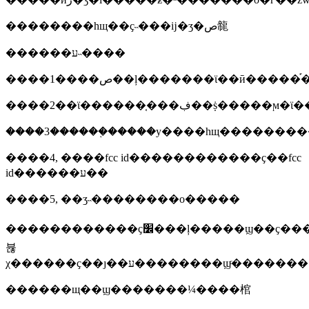
��������һщ��ҫ˵���ĳ�ʒ�ص㡣
������ע˵����
����1����ص��ļ�������ϊ��ӣ�����֡
����2��ϊ������֤���ڣ��ṩ
����3������֤�����у����һщ������
����4, ����fcc id������������ҫ��fcc
id������ע��
����5, ��ʒ˵��������о�����
������������ҫ׼���ļ�����ϣ��ҫ�������ࣺ�����˼������ʒ�ļ�����ϣ����ʒ������֤��ϣ�������˱�����������ȷ�ػش��й����⣬�բ��������
뷶
χ������ҫ��ȷ��ע��������ϣͨ�
������щ��ϣ�������¼����棺