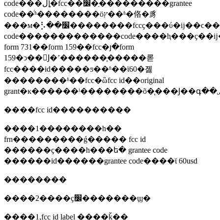
code���ڵȴ�fcc��׼�ַ���������grantee
code��ͬʱ��������ӧץ��ʱ�佫�豸
���м�⡣��׼��������fccҫ���ύ�ĳ��ϲ��ҽ�ⱨ���ѿ����ʱ��fccӧ���ѿ���׼��grantee
code�������������code����ⱨ���ҫ��
form 731��form 159��fcc�յ�form
159�ͻ��󣬾Ϳ�ʼ������֤�����롣
fcc����id�����ƽ��ʱ��ϊ60�졣
��������ʱ��fcc�ὣfcc id��original
����fcc id���������̣�
����1��������һ��
frn���������ǵ����� fcc id
������ҫ����һ���ե� grantee code
������id������grantee code����ϊ 60usd
��������
����2����ҫ׼�������ϣ�
����1,fcc id label ����ǩ��