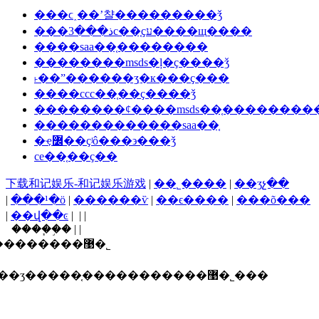
���ϲ˰��ʼ챨���������ǯ
���ذ���3c��֤ҫע����щ����
����saa��֤��������
��������msds�ļ�ҫ����ǯ
˫��ˮ������ʒִ�к���ҫ���
����ccc��֤��ҫ����ǯ
��������ȼ����msds��֤�������
�������������saa��֤
�ҿ߼��ҫʲô���϶���ǯ
ce��֤��ҫ��
下载和记娱乐-和记娱乐游戏
|
��˾����
|
��ʒչ��
|
���¹�ӧ
|
������ѷ
|
��ϵ����
|
���õ���
|
��վ��ͼ
| | |
����֧�֣� | |
������ī�ῠ��ʒ�����֤�����������޹�˾
ʒ�����֤�����������޹�˾���