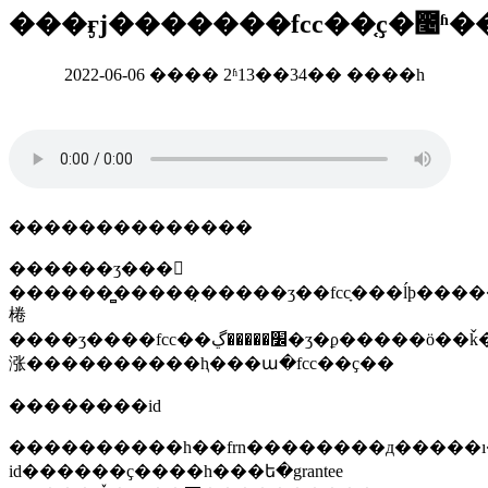
���ӻϳ�������fcc��֤ҫ�೤
2022-06-06 ���� 2ʱ13��34�� ����һ
��������������
������ʒ���𷽣
������̻�����̣�����ʒ��fccָ���ĺϸ��
棬
����ʒ����fcc��׼�����ڲ�ʒ�ϼ�����ӧ��ǩ�����û�ʹ���ֲ��������йط���fcc��׼�
涨����������ⱨ���ա�fcc��ҫ��
��������id
����������һ��frn��������д�����
id������ҫ����һ���ե�grantee