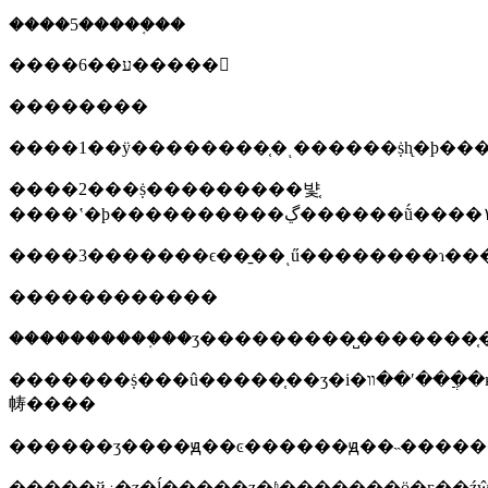
����5�����֤��
����6��ע�����
��������
����1��ÿ��������֤�ͺ������ṩһ̨�ϸ��
����2���ṩ���������뱣֤
����3�������ϵ��̱��ͺű��������ɿ��
������������
����������֤��ʒ���������̺�������֤�
�������ṩ���û�����֤��ʒ�i�װ��ʹ���ֲ�ĸ���������ò�ʒ��û���û��ֲᣬ����ṩ������ݵĳݸ
帱����
�����йز�ʒ�ĺ�����ƶ�ʱ�������ӧ�г