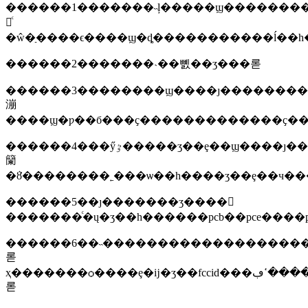
������1�������˵ļ�����ϣ���������ķ��
롢ͨ
������2�������˴��뼰��ʒ���롣
������3��������ϣ����ȷ�������
漰
������4���ӳٷ�����ʒ��ȩ��ϣ����ȷ����ʒ��ȩ�ƿ���ҫ�ӳ١�����ĳщԭ���
籣
������5��ȷ�������ʒ����𡣶
�������ͨ�ų�ʒ��һ������pcb��pce����
������6��˵�������������������
롣
ҳ�������ѻ����ȩ�ĳ�ʒ��fccid���ڢ�����ߵڢ���ı�����
롣