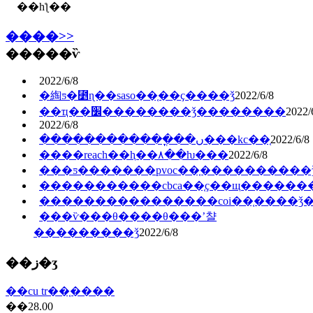
��һƪ��
����>>
�����ѷ
2022/6/8
�綯ƽ�⳵ɳ��saso��֤��ҫ����ǯ
2022/6/8
��ҵ��׼��������ǯ��������
2022/
2022/6/8
������������ֳ��ں���kc��֤
2022/6/8
����reach��ⱨ��۸��ƕ���
2022/6/8
���ƽ�������pvoc��֤�������̶���
�����������cbca��֤ҫ��щ������
����������������coi��֤����ǯ
���ѷ���θ����θ���ʼ챨
���������ǯ
2022/6/8
��ز�ʒ
��cu tr��֤����
��28.00