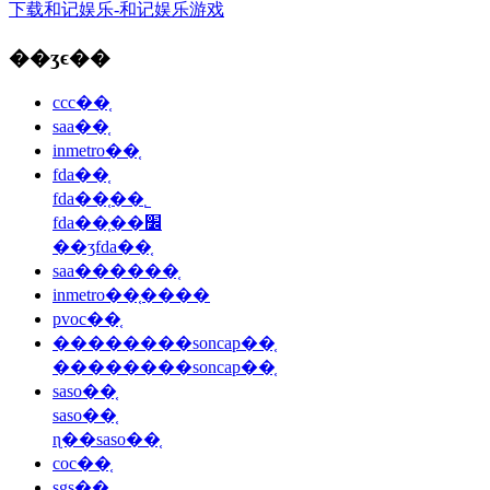
下载和记娱乐-和记娱乐游戏
��ʒϵ��
ccc��֤
saa��֤
inmetro��֤
fda��֤
fda��֤��˾
fda��֤��׼
��ʒfda��֤
saa������֤
inmetro��֤����
pvoc��֤
��������soncap��֤
��������soncap��֤
saso��֤
saso��֤
ɳ��saso��֤
coc��֤
sgs��֤