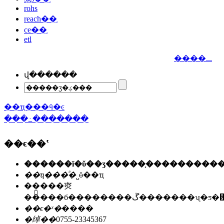
rohs
reach��֤
ce��֤
etl
����...
վ������
��ҵ���ӵ�ͼ
���߸�������
��ϵ��ʽ
��ҵ���ͣ�
˽ӫ��ҵ
��ַ��
�㶫
�����б��������ڱ�������ʯ
��ϵ�ˣ�
����
�绰��
0755-23345367