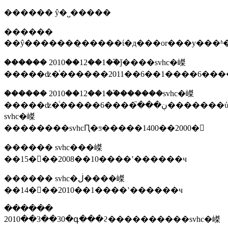
������ ŷ�˽�����
������
��ŷ�������̣�����ί�д���or���у���ʱ
������ 2010��12��1��֮ǰ����svhc�嵥
�����ʣ�ͨ������2011��6��1����6��
������ 2010��12��1��֮������svhc�嵥
�����ʣ�ͨ�����ڹ���֮����6�������ύ��
svhc�嵥
��������svhcԤ�ƽ�����1400��2000�
������ svhc���嵥
��15���2008��10����ʽ������ч
������ svhc�ڶ����嵥
��14���2010��1����ʽ������ч
������
2010��3��30�գ���ϩ����������svhc�嵥