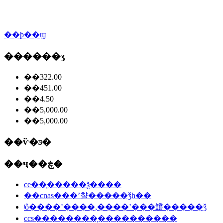
��ϸ��ϣ
������ʒ
��322.00
��451.00
��4.50
��5,000.00
��5,000.00
��ѷ�ƽ�
��ҷ��ڿ�
ce��֤�����ѯ����
��cnas���ʼ챨�����ǯһ��
ʲô����ʽ����,����ʽ���鱨�����ǯ
ccs��������֤����������