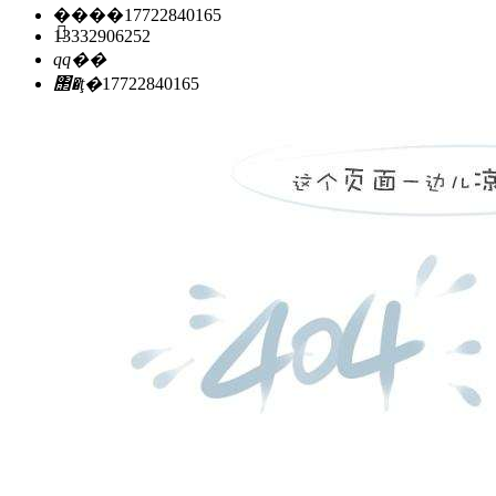
�ֻ���
17722840165
13332906252
qq��
΢�ţ�
17722840165