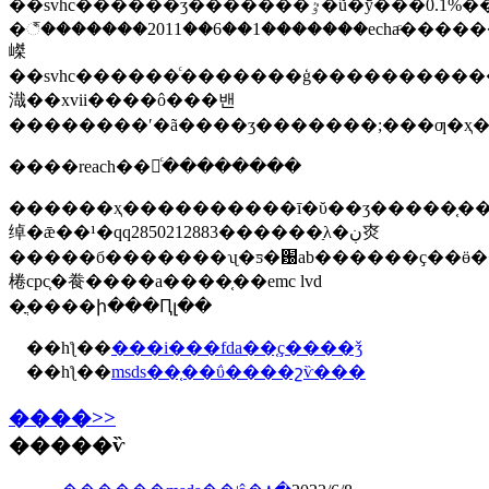
��svhc������ʒ�������ٷ�ũ�ȳ���0.1%����������1��/
�꣬�������2011��6��1�������echaͨ���
嵥
��svhc������ͨ�������ģ����������
渽��xvii����ô���밴
��������ʹ�ã����ʒ�������;���ƣ�ҳ
����reach��⡢ͨ��������
������ҳ����������ī�ῠ��ʒ�����֤�����������޹�
绰�ǣ��¹�qq2850212883������ַλ�ڹ㶫
�����б�������ʯ�ƽ�԰ab������ҫ��ӫ��ҵ��׼����
棬cpc֤�飬����a����֤��emc lvd
�ֳ����ի���Ԥլ��
��һƪ��
���i���fda��֤ҫ����ǯ
��һƪ��
msds��֤��ΰ����շѷ���
����>>
�����ѷ