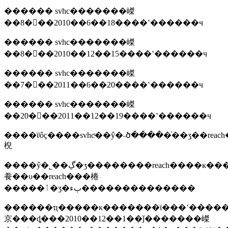
������ svhc�������嵥
��8���2010��6��18����ʽ������ч
������ svhc�������嵥
��8���2010��12��15����ʽ������ч
������ svhc�������嵥
��7���2011��6��20����ʽ������ч
������ svhc�������嵥
��20���2011��12��19����ʽ������ч
����ϊʲôҫ����svhcͨ��ŷ�˶ծ�����ͨ��ʒִ��reac
棿
����ŷ�˾��ڲ�ʒ��������reach����ĸ������񣬲��ܺϸ���������ڡ��������reach��������ͨ���������ļ�ܺͳͷ���ʩ��ŷ�˺��ؿɽ���reach��������
飬��υ��reach���棬
�����ٲ�ʒ�ٻء��������������
������ҵ�����κ�������ϊ���ʽ�������ʱ����ҫ�������û��ṩsds����ȫ���ݱ���������ϊ��������ʒ���е�һ�����ʣ��������ʺ�����0.1%ʱ����ҫ��
京���ȡ���2010��12��1��ǰ�������嵥