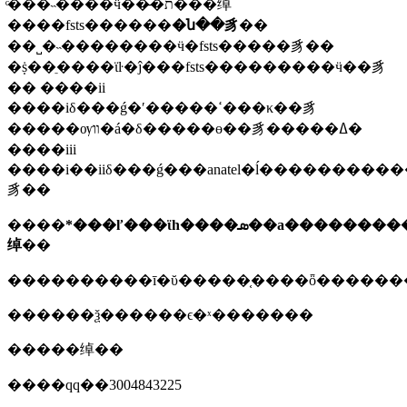
ͨ���˵����ӵ��̶�ת���绰
����fsts������
�ն��豸
��
��˽�˵��������ӵ�fsts�����豸��
�ṩ��ֵ����ϊŀ�ĵ���fsts���������ӵ��豸
�� ����ii
����iδ���ǵ�ʹ�����ߵ���κ��豸
�����ѹװ�á�δ�����ɵ��豸�����ߡ�
����iii
����i��iiδ���ǵ���anatel�ĺ���������
豸��
����
*
���ľ���ϊһ����ܣ��а�����������������
绰
��
����������ī�ῠ�����֤����ȫ������
������ѯ������ϵ�ˣ�������
�����绰��
����qq��3004843225