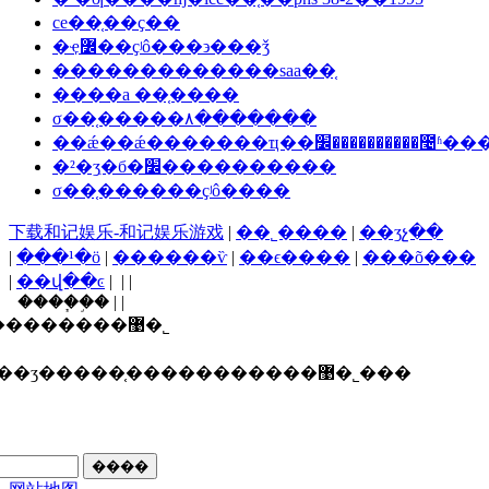
ce��֤��ҫ��
�ҿ߼��ҫʲô���϶���ǯ
�������������saa��֤
����a ��֤����
σ��֤�����۸�������
��ǽ��ǽ�������ҵ��׼��������
�²�ʒִ�б�׼����������
σ��֤������ҫʲô����
下载和记娱乐-和记娱乐游戏
|
��˾����
|
��ʒչ��
|
���¹�ӧ
|
������ѷ
|
��ϵ����
|
���õ���
|
��վ��ͼ
| | |
����֧�֣� | |
������ī�ῠ��ʒ�����֤�����������޹�˾
ʒ�����֤�����������޹�˾���