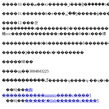
����10.���ܣ��ӿͻ�����˽ϊ���ĵļ�ֵ���
����12.���겻
���ܹ������ͻ��������ŷ�ˡ����������޷������ҵļ����֤�����ܹ��ṩ���������
棬ccc��֤����������ͻ�����ȫ��λ���谭
����������ī�ῠ�����֤����ȫ������
������ѯ������ϵ�ˣ�������
�����绰��
����qq��3004843225
������ַ�����ڱ�����ʯ����ʯ·��ʯ
��һƪ��
�綯
�����������inmetro��֤��ҫ����ǯ
��һƪ��
��ˢ���¹�lfgb������ҫ����ǯ