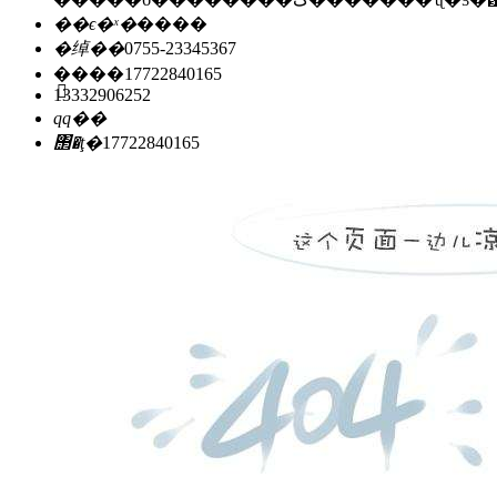
��ϵ�ˣ�
����
�绰��
0755-23345367
�ֻ���
17722840165
13332906252
qq��
΢�ţ�
17722840165