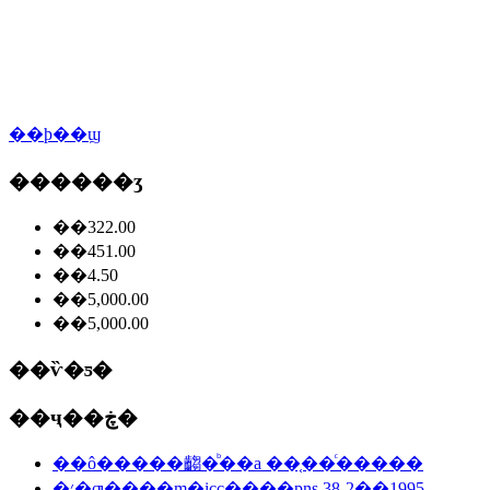
��ϸ��ϣ
������ʒ
��322.00
��451.00
��4.50
��5,000.00
��5,000.00
��ѷ�ƽ�
��ҷ��ڿ�
��ô�����齺�ᷨ��a ��֤��ͨ�����
�׳�ƣ����ɱ�icc��֤��pns 38-2��1995