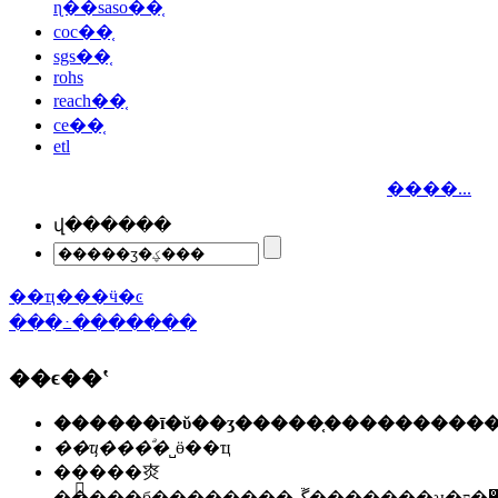
ɳ��saso��֤
coc��֤
sgs��֤
rohs
reach��֤
ce��֤
etl
����...
վ������
��ҵ���ӵ�ͼ
���߸�������
��ϵ��ʽ
��ҵ���ͣ�
˽ӫ��ҵ
��ַ��
�㶫
�����б��������ڱ�������ʯ