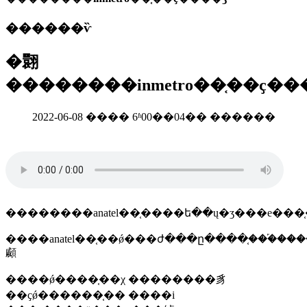
������ѷ
�翾
��������inmetro��֤��ҫ��
2022-06-08 ���� 6ʱ00��04�� ������
��������anatel��֤����ե��ų�ʒ���е���
����anatel��֤��ǿ���ժ���ը����֤���֡�����׼����԰������ں͹���ĳ�ʒ����ͬ�ġ������ʒ�����ǿ����֤�����ʒ�ĳ��խ���ͱ��������anatel���õĺ������������һ�¡���ʒ��ͷ��ʹ��ǰ���ȡanate
顣
����ǿ����֤��χ ��������豸
��ҫǿ������֤�� ����i