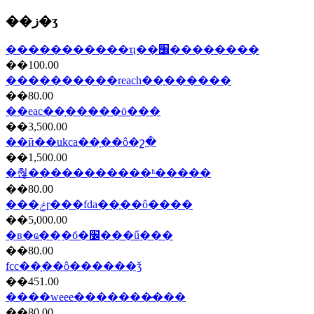
��ز�ʒ
�����������ҵ��׼��������
��100.00
����������reach��֤���̷���
��80.00
��eac��֤���̷��ö���
��3,500.00
��ӣ��ukca��֤��ô�շ�
��1,500.00
�춶�����������ʱ�����
��80.00
���ݲɼ���fda��֤��ô����
��5,000.00
�в�ҩ��ִ�б�׼���ű���
��80.00
fcc��֤��ô������ǯ
��451.00
����weee�������̷���
��80.00