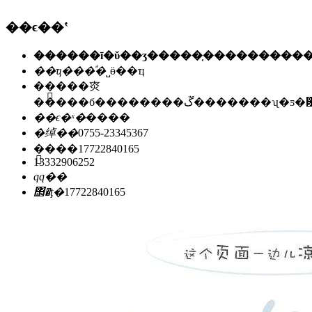
��ϵ��ʽ
��ҵ���ͣ�
˽ӫ��ҵ
��ַ��
�㶫
�����б��������ڱ�������ʯ
��ϵ�ˣ�
����
�绰��
0755-23345367
�ֻ���
17722840165
13332906252
qq��
΢�ţ�
17722840165