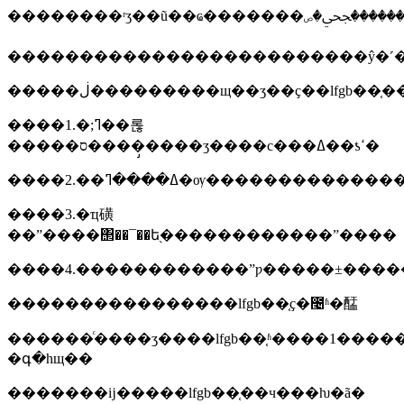
�����ڶ���������щ��ʒ��ҫ��lfgb��֤�
����1.�;ߣ��롢
�����ס����̡����ӡ����с���ߡ��ƾߵ�
����3.�ҵ磺
��ˮ����΢��¯��ե֭������������ˮ����
����4.������������ˮƿ�����±����
����������������lfgb��֤ҫ�೤ʱ�䣿
������ͨ����ʒ����lfgb��֤ʱ����1�����ң
�գ�һщ��
�������ĳ�����lfgb��֤��ч���ƕ�ã�