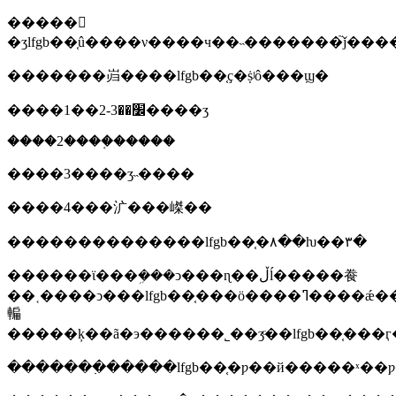
�����𣺲
�ʒlfgb��֤û����ν����ч��˵�������֮ǰ����l
�������岿����lfgb��֤ҫ�ṩʲô���ϣ�
����1��׼��2-3����ʒ
����2����֤�����
����3����ʒ˵����
����4���㲿���嵥��
��������������lfgb��֤�۸��ƕ��٣�
������ϊ���ܹ���ͻ���ɳ��ڵĺ�����飬
��˱����ͻ���lfgb��֤���ö����ߣ����ǽ��ö̵�ʱ�
䡢
�����ķ��ã�э������˾��ʒͨ��lfgb��֤��
�������߲�����lfgb��֤�ƿ��й�����ˣ�