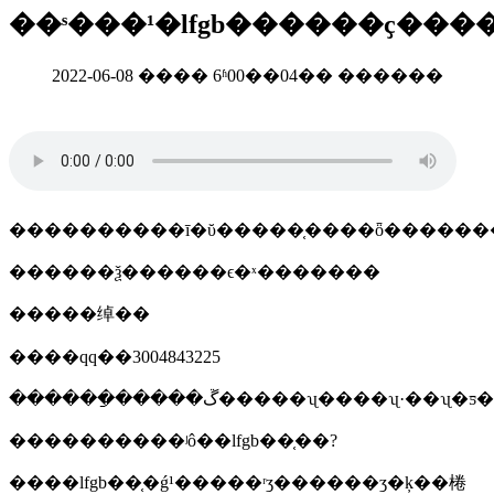
��ˢ���¹�lfgb������ҫ����
2022-06-08 ���� 6ʱ00��04�� ������
����������ī�ῠ�����֤����ȫ������
������ѯ������ϵ�ˣ�������
�����绰��
����qq��3004843225
������ַ�����ڱ�����ʯ����ʯ·��ʯ
����������ʲô��lfgb��֤��?
����lfgb��֤�ǵ¹�����ʳʒ������ʒ�ķ��棬