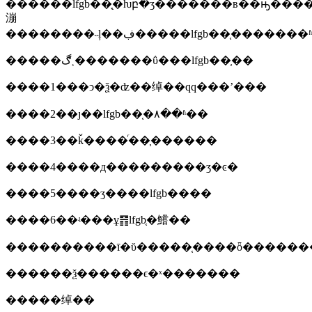
������lfgb��ֻ֤�ƕբ�ʒ�������в��ԣ���
漰
��������˵ļ��ڣ�����lfgb
�����ڰ˲�������ΰ���lfgb��֤��
����1���ͻ�ѯ�ʣ��绰��qq���ʼ���
����2��ȷ��lfgb��֤�۸��ʱ��
����3��ǩ����ͬ��֧������
����4����д���������ʒ�ͼ�
����5����ʒ����lfgb����
����6��ʵ���ұ䷢lfgb֤�鱨��
����������ī�ῠ�����֤����ȫ������
������ѯ������ϵ�ˣ�������
�����绰��