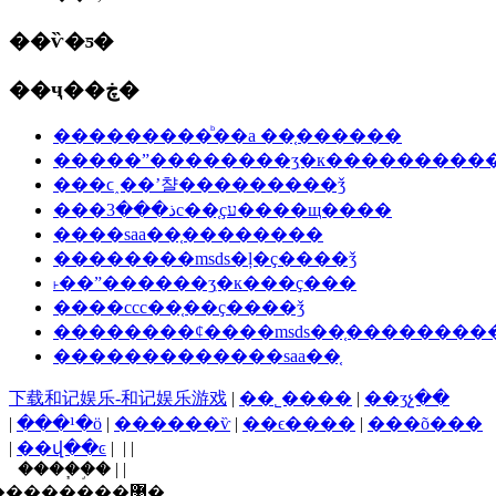
��ѷ�ƽ�
��ҷ��ڿ�
���������ᷨ��a ��֤������
�����ˮ��������ʒִ�к���������
���ϲ˰��ʼ챨���������ǯ
���ذ���3c��֤ҫע����щ����
����saa��֤��������
��������msds�ļ�ҫ����ǯ
˫��ˮ������ʒִ�к���ҫ���
����ccc��֤��ҫ����ǯ
��������ȼ����msds��֤�������
�������������saa��֤
下载和记娱乐-和记娱乐游戏
|
��˾����
|
��ʒչ��
|
���¹�ӧ
|
������ѷ
|
��ϵ����
|
���õ���
|
��վ��ͼ
| | |
����֧�֣� | |
������ī�ῠ��ʒ�����֤�����������޹�˾