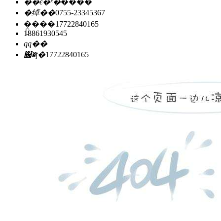
��ϵ�ˣ�
����
�绰��
0755-23345367
�ֻ���
17722840165
18861930545
qq��
΢�ţ�
17722840165