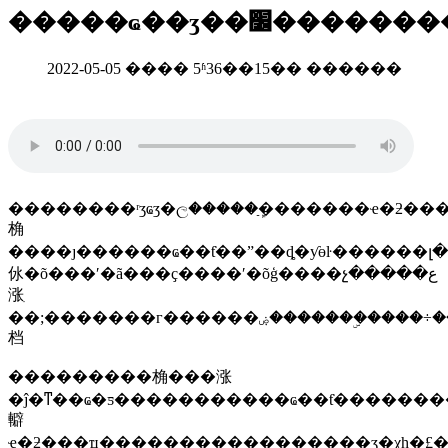
�����ҩ��ʒ��׼������
2022-05-05 ���� 5ʱ36��15�� ������
��������ʳʒҩʒ�ල�����ַܾ�������ҽ�ƻ�
桷
����ȷ������ҩ��ƭ��ˮ��ȡ�ƴɵŀ������լ�
㲻�õ���ʹ�ã���ҫ����ʹ�õģ����չ�����ع
涨ִ
��;�������г������ۻ�������ۣ����÷���ҽ�ƻ����ƽ���
档
���������桷���涨
�ĵ�ͳ��ҩ�ƽ�����������ҩ��ƭ��������
䡶
ҽ�ƻ���ִҵ����֤�������������ʒ�χһ�£