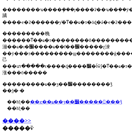
��������ʳҩ����ܾ���ȷ����ʡ��ʳҩ��ܲ��ÿ�������ͳ��ҩ�ƽ�������ϣƽ̨��ҽ�ƻ���ӧͨ�����ڵ�ʡ��ʳҩ��ܲ��ű�����ϣƽ̨�������
蹫
���������桷ָ
������ͳ��ҩ�ƽ��������ñ�������
漰��ҩ�ı�׼����ҩ��ƭ��׼�����ƹ淶
��ӱ���ƽ���������ϣ��������ģ�����ҽ�ƻ���ӧ����ӧ����
⼰
���տ�����ϵ����ȡ����׼�ĺŵĵ�ͳ��ҩ�ƽ����ڸ���׼�ĺ���ч�ڽ���������ע�ᣬ���ϱ���ҫ��ŀɰ��
涨���б�����
���������ҩ��ʒ��׼��������ǯ
��ѯ�·�
��һƪ��
��ҽ��ҩ��ʒ��׼�����󱨶���ǯ
��һƪ��
����>>
�����ѷ