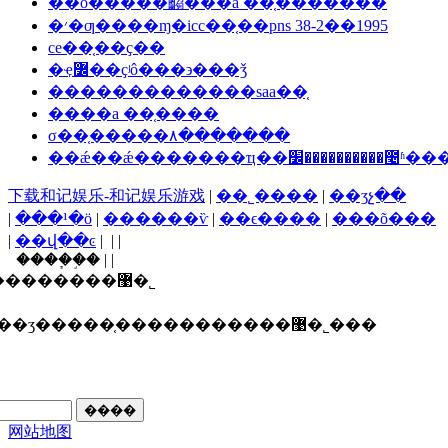
��ô�����齺�ᷨ��a ��֤��ͨ�����
�׳�ƣ����ɱ�icc��֤��pns 38-2��1995
ce��֤��ҫ��
�ҿ߼��ҫʲô���϶���ǯ
�������������saa��֤
����a ��֤����
σ��֤�����۸�������
��ǽ��ǽ�������ҵ��׼��������
下载和记娱乐-和记娱乐游戏
|
��˾����
|
��ʒչ��
|
���¹�ӧ
|
������ѷ
|
��ϵ����
|
���õ���
|
��վ��ͼ
| | |
����֧�֣� | |
������ī�ῠ��ʒ�����֤�����������޹�˾
ʒ�����֤�����������޹�˾���
网站地图