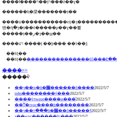
����ר����أ��ṩר���ż��ɣ�
������ⱨ�棨�������ṩ��
����ע�����������еĳ�ʒ�����������ϣ��
밴�ղ�ʒ�ṩ��ӧ�����ϼ��ɣ��뾡
�����ṩ��ز�ʒ��ϣ��
����רע ����ḻ ��ϸ��� ��ӭ��ѯ
��һƪ��
��һƪ��
���������������65���է��
����>>
�����ѷ
��ʒ��ҵִ�б�׼������ô����
2022/5/7
rohs������̷��ý���
2022/5/7
����ѷƽ̨weee����и���ͣ
2022/5/7
��ͳ�τvoc��֤��ϸ��������
2022/5/7
��ʒ��װ��ִ�б�׼��ô�����ǯ
2022/5/7
ӡ��wpc��֤����ǯҫ���
2022/5/7