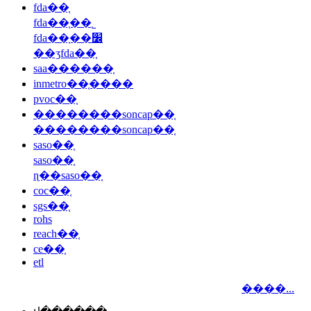
fda��֤
fda��֤��˾
fda��֤��׼
��ʒfda��֤
saa������֤
inmetro��֤����
pvoc��֤
��������soncap��֤
��������soncap��֤
saso��֤
saso��֤
ɳ��saso��֤
coc��֤
sgs��֤
rohs
reach��֤
ce��֤
etl
����...