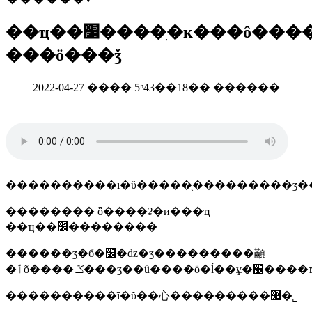
��ҵ��׼����ִ�к���ô����
���ö���ǯ
2022-04-27 ���� 5ʱ43��18�� ������
����������ī�ῠ�����֤���������ʒ�
�������� ȫ����ʡ�и���ҵ
��ҵ��׼��������
������ʒִ�б�׼�ǳ�ʒ���������顢
����������ī�ῠ��⼼���������޹�˾