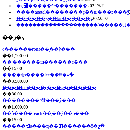
�ҿ߼�����ǯʱ�������
2022/5/7
����anatel��֤������ҫ��щ���϶���ǯ
��·����ӡ��bis��֤����ǯ
2022/5/7
���
��ز�ʒ
ɢ������rohs��֤��ŷ���
��1,500.00
��ʳ�ֺ�����щ������ҫ���
��15.00
����ȡʊ����fcc��֤ʲô�۸�
��3,500.00
����fcc��֤��ҫ���ٸ�������
��80.00
��������ʼ챨���ŷ���
��1,000.00
��ô����reach��֤��ŷ��ö���
��15.00
�����׺а���ҵ��׼������ô�շ�