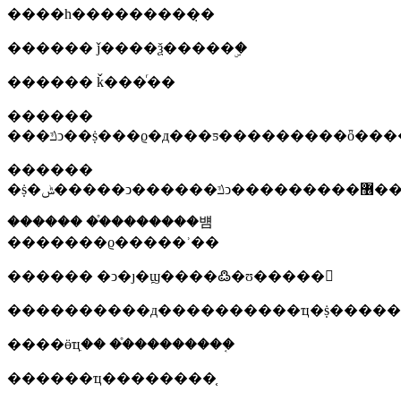
����һ���������̣�
������ ǰ����ѯ�����ۣ�
������ ǩ���ͬ��
������
���ݿͻ��ṩ���ϱ�д���ƽ���������ȫ��
������
�ṩ�ݰ�����ͻ������ݿͻ�
������ ��֯�������뱸
�������ϱ�����ʾ��
������ �ͻ�ȷ�ϣ����߷�ʊ�����
����������д����������ҵ�ṩ�����
����ӫҵִ�� ��֯��������֤
������ҵ��������֤