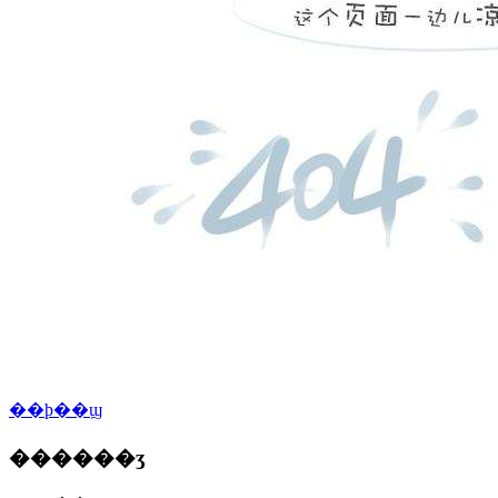
��ϸ��ϣ
������ʒ