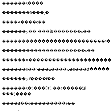
������ʒ����
�������й���ͺ�
����ԭ����ҫ��
������ʒʹ��˵���飨�������ṩ��
�����������̣�������̣��������ṩ
���������������������ṩ��
������ҵ���������������������
������ʒͼƭ����ƭ��
������ʒ�ṹ���򵥵ľṹʾ��ͼ�����漰
���ṩ����
����ԭ��ͼ���������ṩ��