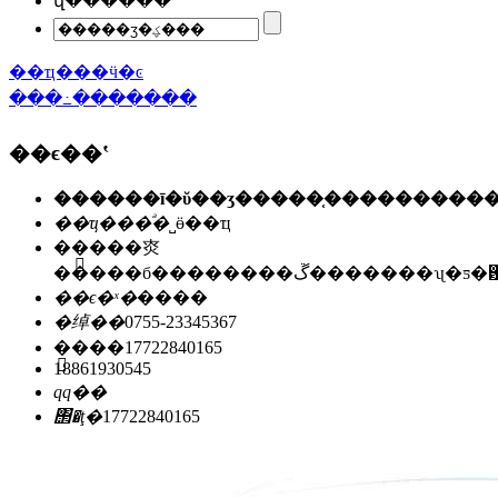
վ������
��ҵ���ӵ�ͼ
���߸�������
��ϵ��ʽ
��ҵ���ͣ�
˽ӫ��ҵ
��ַ��
�㶫
�����б��������ڱ�������ʯ
��ϵ�ˣ�
����
�绰��
0755-23345367
�ֻ���
17722840165
18861930545
qq��
΢�ţ�
17722840165