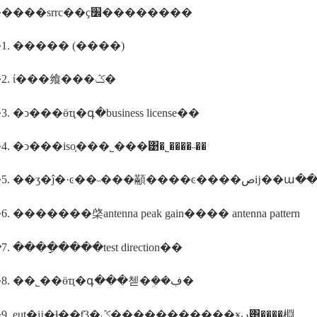
��������srrc��ҫ׼��������
1. ����� (����)
����2. ί���飨���ݣ�
 �ͻ���ӫҵִ�գ�business license��
. �ͻ���iso֤���˾���͹�˾����˵��
����5. ��ʒ�ĵ�·ͼ��˵���
 �������棨antenna peak gain���� antenna pattern
 ����ָ����test direction��
����8. ��˾��ӫҵִ�գ���첻�ܹ��ڣ�
����9. eut�ĳ�ɫ��ƭ3�ݣ�����������ӿں͸����棩