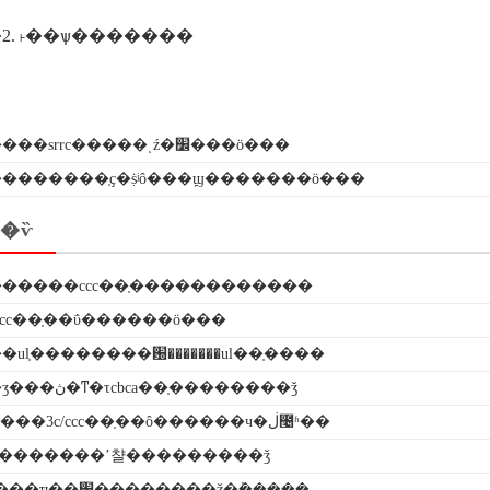
2. ˫��ѱ�������
����srrc�����ͺź�׼���ö���
�������֤ҫ�ṩʲô���ϣ�������ö���
�ѷ
�����ccc��֤������������
fcc��֤��ΰ������ö���
ul֤��������԰�������ul��֤����
�����ʒ���ڽ�ͳ�τcbca��֤��������ǯ
��ѹ�����3c/ccc��֤��ô������ч�ڶ೤ʱ��
��������ʼ챨���������ǯ
���ˮ����ҵ��׼��������ǯ�ܰ�����