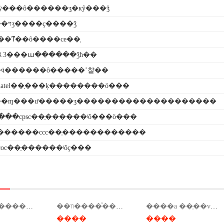
ӱ���ô������ʒִ�кŷ���ǯ
������ױʒ����ҫ����ǯ
��ͳ��ô����ce��֤
38.3���ա������ǯһ��
ӵ������ô�����ʼ챨��
atel��֤���ķ��������ö���
�ɱ���ư�����ʒ��������������������
���cpsc��֤������ʲô���ö���
������ccc��֤������������
coc��֤������ʲôҫ���
ִ�б�׼������ѯ��ִ�б�׼���ұ�׼��ѯ��
��װ����ͯ����֤������������
����a ��֤��voc�ͷ����ƕ��٣�����voc�����ȼ���֤��
����
����