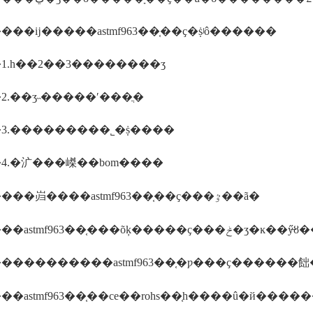
��ĳ�����astmf963��֤��ҫ�ṩʲô������
1.һ��2��3��������ʒ
2.��ʒ˵�����ʹ���ֲ�
3.���������˾�ṩ����
4.�㲿���嵥��bom����
�������岿����astmf963��֤��ҫ���ٷ��ã�
����������astmf963��֤�ƿ���ҫ�����