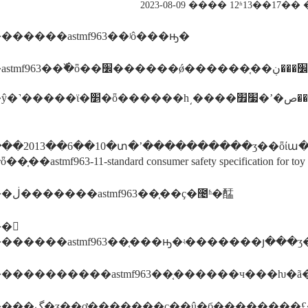
2023-08-09 ���� 12ʱ13��17
������astmf963��ʲô���ԣ�
����ǿ������֤��׼���ڹ�ȥ�ļ�����ȫ�������ҵ������ѹ�͵ķ�չ�;޴�ı
޸������صķ����׼������ŷ�����en71��ָ��2009/48/ec�ѿ���ʽ��ч����ط����׼ҳ���ڷ����
��2013��6��10�տ�ʼ����������ʒ��ȫίա�ᣨc
�֤��astmf963-11-standard consumer safety specification for to
�����ڶ�������astmf963��֤��ҫ�೤ʱ�䣿
�𣺳
������astmf963��֤���ԣ�ʵ�������յ�
����������astmf963��֤������ч���ƕ�ã
�������ڲ�ʒ��ơ�����ָ��ҫ��û�б�����