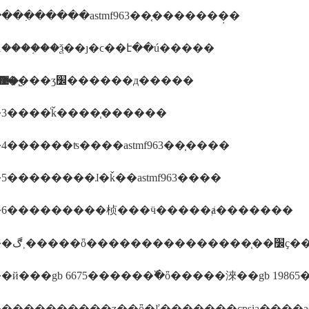
���߲�����astmf963��֤�������̣�
1����֤��ѯ��ȷ�ϲ��է��ú�����
����2����ʒ׼������д�����
������ī�ῠ��ʒ�����֤�����������޹�˾
3����ͬǩ����֧������
4������ʦ����astmf963��֤����
5��������ɺ�ǩ��astmf963����
6���������桢���ӵ�����ⱥ�������
�����ڰ˲�����ȫ���������������֤��