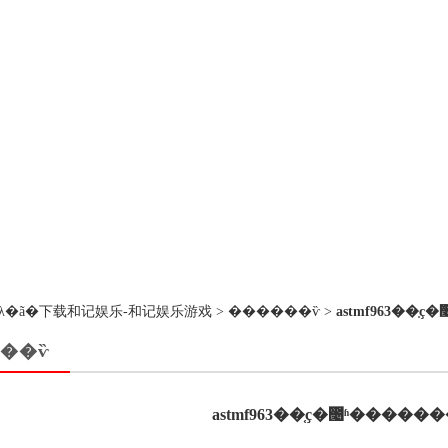
��ڵ�λ�ã�
下载和记娱乐-和记娱乐游戏
>
������ѷ
>
astmf963��
��ѷ
astmf963��֤ҫ�೤ʱ�����