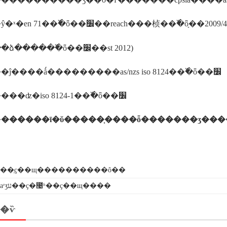
����ŷ�ˣ�en 71��߰�ȫ��׼��reach���桢��߰�ȫָ��2009/
�����ձ�����߰�ȫ��׼��st 2012)
�����ĵ����ǻ���������as/nzs iso 8124��߰�ȫ��׼
�������ʣ�iso 8124-1��߰�ȫ��׼
�
������ī�ῠ�����֤����ȫ�������ʒ���
e��֤ҫ��щ����������ô��
fdaʳʒע��ҫ�೤ʱ��ҫ��щ����
�ѷ