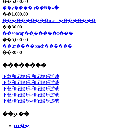
��5,000.00
��ƴ����ⱨ��ʲô�۸�
��1,000.00
����������reach��֤���̷���
��80.00
��soncap��֤���̷��ö���
��5,000.00
��ůχ����reach��֤����
��80.00
��������
下载和记娱乐-和记娱乐游戏
下载和记娱乐-和记娱乐游戏
下载和记娱乐-和记娱乐游戏
下载和记娱乐-和记娱乐游戏
下载和记娱乐-和记娱乐游戏
��ʒϵ��
ccc��֤