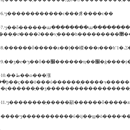
6.ʳʒ������������ͼ���豸����ͼ��
7.ʳʒ��ȫ������ա��������ա���������
��ѧ
����8.
ط��ɷ���涨
��ϸ��ҫ���ӧ���ύ������֤�����ϡ����
�ȩ������֤��ӡ������������������֤
11.ʳʒ��������֤�����顢������ȫ�����ƶ
�