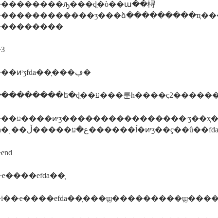
��������ԡ���ȡ�ò��ա��桪
������������ʒ���ձ���������ҵ����
���������
3
������ͷʳʒfda��֤���ڣ�
������������ե�ȡ��ע���룬һ�
��ҳ��������ʳʒ��һ�㶼
end
����еfda��֤
i��ҽ����еfda��֤���ϣ���������ϣ���