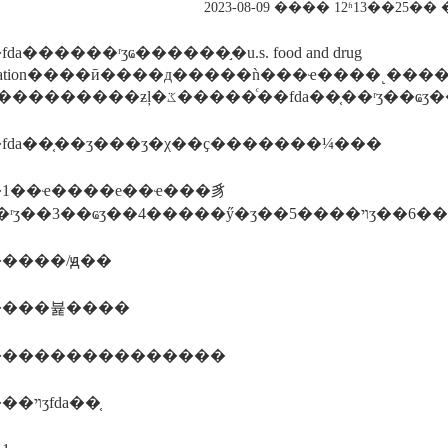
2023-08-09 ���� 12ʱ13��25
a������ʳʒҩ������֣�u.s. food and drug
on����ӣ����д�����ǹ���ҽ����˻��������������ἴ������ȩ��ר�ŵ���ʳʒ��ҩʒ������ִ�����ء�fda��һ����ҽ���
fda��֤��ʒ���ʒ�χ��ҫ�������¼���
1��ҽ����е��ҽ���豸
��2��ʳʒ��3��ҩʒ��4��
����/ԭ��
����뷽����
���������������
������ױʒfda��֤