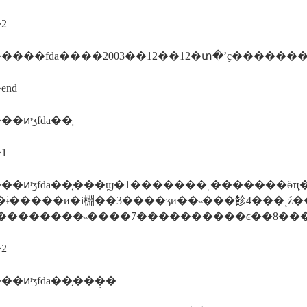
2
end
�ͷʳʒfda��֤
1
��ͷʳʒfda��֤���ϣ�1�������˻�������ӫҵ
�ɨ�����ӣ�i棩��3����ʒӣ��˵���飻4���ͺź
��������˵����7����������ͼ��8��
2
�ͷʳʒfda��֤���̣�