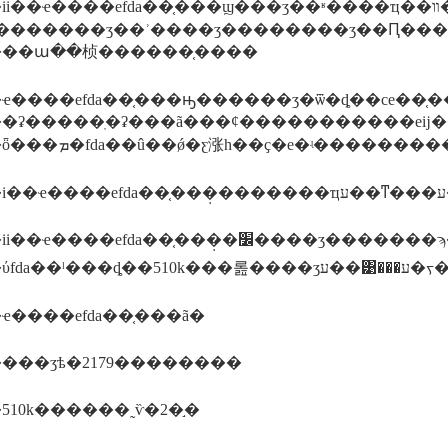
��ҽ����еfda��֤���ϣ���ʒ��ʶ����ҵ��װ��ʶ��ʹ��˵���顢
��ա��桢������֤����
��еfda��֤���ԣ������ʒ�ѿ�ȡ��ce��֤��ul��֤���󲿷����ϣ�����
�ʡ�����ֽ�ʡ���ã���ȼ�����������еĳ
�
��֤���̣�׼����ʒ�������ϡ���ʒ�������ϡ���ʒ�ṹ���ϡ���ʒ�������ݡ���׫д510k���
ҽ����еfda��֤���ã�
���ʒѣ�2179��������
510k������˷ѷ�2�֣�