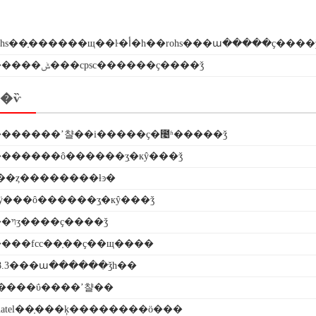
rohs��֤������щ��ŀ�أ�һ��rohs���ա�����ҫ����
ָ�����ݰ���cpsc������ҫ����ǯ
�ѷ
������ʼ챨��i�����ҫ�೤ʱ�����ǯ
������ô������ʒִ�кŷ���ǯ
��ȥ��������ƚͽ�
ӱ���ô������ʒִ�кŷ���ǯ
������ױʒ����ҫ����ǯ
���fcc��֤��ҫ��щ����
38.3���ա������ǯһ��
����ΰ����ʼ챨��
atel��֤���ķ��������ö���