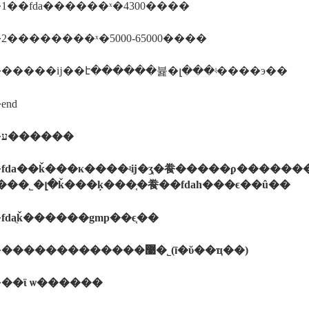
1��fda������ˣ�4300����
2��������ˣ�5000-65000����
�����ĳ��է������뷽�լ���ʵ����э��
end
�
ע������
�
fda��ǩ���κ����ʵĳ�ʒ֤�飬�����ϼ�������ν
���˾�լ�ǩ���ķ���֤�飬��fdaһ���ϵ��û��
�
fdaֻǩ������gmp��ϵ֤��
�
�������������޹�˾
(
ī�ῠ��ҵ��
)
�
��ϊ
ѡ������