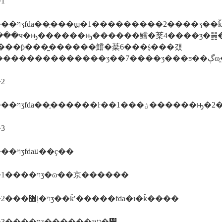
1
�˵����3����ȫ�լ�������鱨
���ч�ԣ������ԣ������鱨�棻4����ʒ�䷽
���ƥ���̼������鱨�棻6���ṩ���걨
�ļ����������������ʒ�
2
������ױʒfda��֤
3
������ױʒfdaע��ҫ��
����1����ױʒ�ɷּ��京������
����2���޸ļ�ױʒ��ǩʹ�����fda�ı�ǩ����
����3����ױʒ������ҵע�᣻