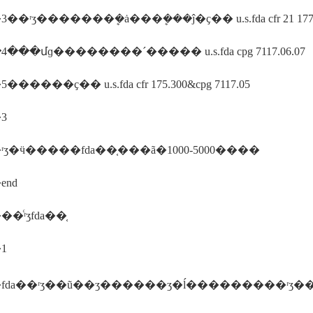
�ʳʒ�������ܷ�ȧ���ܷ���ĵ�ҫ�� u.s.fda cfr 21 177.
���մɡ��������´����� u.s.fda cpg 7117.06.07
�����ҫ�� u.s.fda cfr 175.300&cpg 7117.05
3
ʒ�ӵ�����fda��֤���ã�1000-5000����
end
�ͨʳʒfda��֤
1
�ʳʒ��ũ��ʒ������ʒ�ĺ���������ʳʒ��ȫ��ӫ�����ģ���ְ����ȷ��������ʳʒ��ӧ�