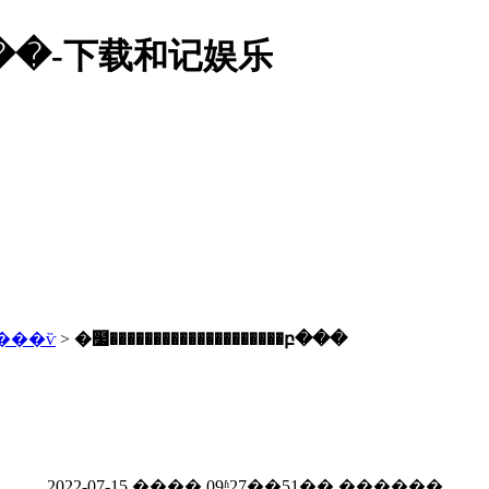
�բ���-下载和记娱乐
���ѷ
>
�໷��������������������բ���
2022-07-15 ���� 09ʱ27��51�� ������