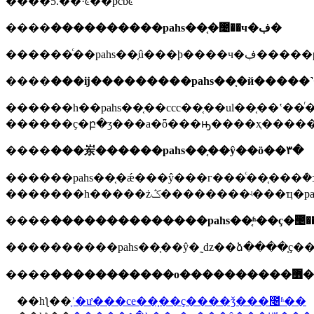
����5.��·ͼ��pcbͼ
����
����������pahs��֤�೤��ч�ڣ�
������ͨ��
����
���ĳ���������pahs��֤�й����
������һ��pahs��֤��ccc��֤��ul��֤��ʽ�
������ҫ�բ�ʒ���а�ȫ���ԣ����ҳ����
����
���岽������pahs��֤��ŷ��ö��٣�
������pahs��֤�ǽ���ŷ���г���ͨ��֤���ܶ�
�������һ�����żݣ�������
����
��������������pahs��֤ʱ��ҫ�೤�
����
�������
��һƪ��
ָʾ�ư���ce��֤��ҫ����ǯ���೤ʱ��