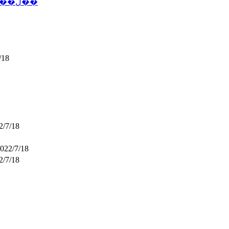
�����۵�һ��ʒִ�к���ô���뱸�����ڶ��
/18
2/7/18
022/7/18
2/7/18