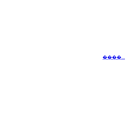
����...