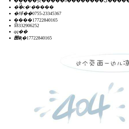
��ַ��
�㶫�����б��
��ϵ�ˣ�
����
�绰��
0755-23345367
�ֻ���
17722840165
13332906252
qq��
΢�ţ�
17722840165