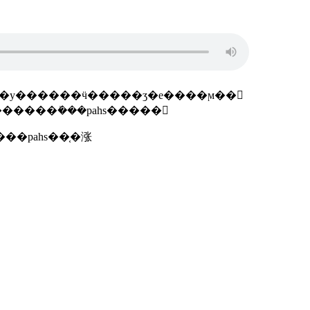
����у������ӵ�����ʒ�е����ϻ��𽺲
����������ܺ���pahs�����
��pahs��֤�涨