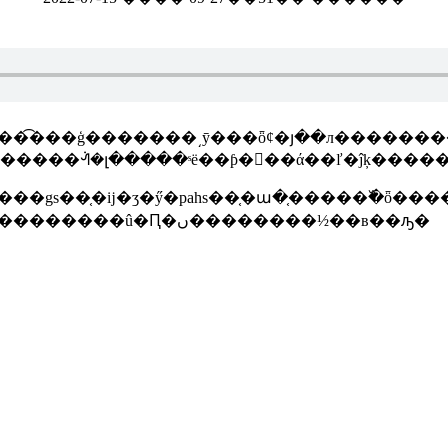
Ϳ�ϡ������͡���ģ�������͵ȳ���ȫȼ�յ��л����
����ϡ�����Ϳ�������ᣬ�լ�����ˢë��ƥ���ά��ľ�ĵķ
gs��֤�ĳ�ʒ�ӳ�pahs��֤�ա�֤�����߰�ȫ����
����բ�ʒ����ƥ���ӵ��ĳ���������ʹ�á��������û�Ԥ�ں��������½��в��ԡ�