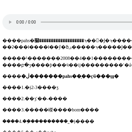
����pahs�໷�������������������ϡ��𽺡�
��ʡ���ɫ����ɫ��ӳ�ծۺ�
�����¹�������2008��4��1�����������
����
�ڶ�������pahs��֤��ҫʲô���ϣ�
����1.�ṩ2-3����ʒ
����2.��ʒʹ��˵����
����3.�����嵥����bom����
����4.��֤���������˾�ṩ����