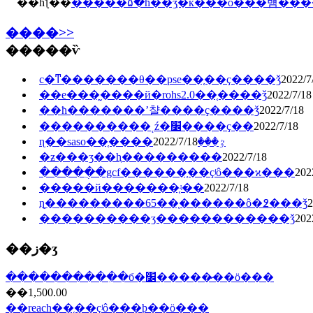
��һƪ��
����>>
�����ѷ
с�ͳ�������θ��pse��֤��ҫ����ǯ
2022/7
��е���̰����й�rohs2.0��֤����ǯ
2022/7/18
��ħ�������ʼ챨����ҫ����ǯ
2022/7/18
����������ͺź�׼����ҫ��
2022/7/18
2022/7/18
ɳ��saso��֤����ٷ���
�ƶ���ʒ��ⱨ���������
2022/7/18
�����ֻ�gcf������֤��ҫʲô���ϰ���
202
�����й�������֤ʵ��
2022/7/18
ɳ̲���������65��֤������ô�߶���ǯ
2
����������ʒ������������ǯ
202
��ز�ʒ
����������ִ�б�׼�����̷��ö���
��1,500.00
��reach��֤��ҫʲô���ϸ��ö���