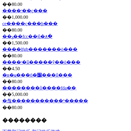
��80.00
����ʳ�ֺ�ҫ���
��1,000.00
ce��֤��ҫ���ϸ���
��80.00
��ݸ��fcc��֤ʲô�۸�
��1,500.00
����lfgb��֤���̷��ö���
��80.00
����ʳ�ֺű�����ŷ��ö���
��4.50
�в�ҩ��ִ�б�׼���ű���
��80.00
��������ô����fda��֤
��5,000.00
�춶�����������ʱ�����
��80.00
��������