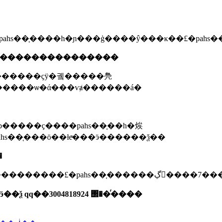
pahs��֤û���ϸ����ч�ڣ�����pahs��֤����һ�ɲ���ģ����ŷ���
�˺���������������
�ͬ������ҫÿ�궼�����鳧
�����ѡ�ά���ѵⱥ������á�
ͻ�����ҫ����pahs��֤��һ�㶼
�ʵ���ҵ�pahs��֤���ö��ƚϵͣ���ӭ������ѯ��
�
����������pahs��֤��ŷ�˷ǳ��ձ����֤ҫ���������
����ο����������߻�ӭ��ѯ
qq��3004818924
΢��ͬ
��
��