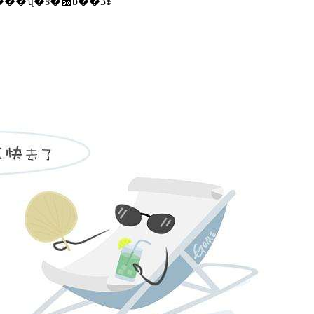
������ڱ�������ʯ�ƽ�԰b��3¥