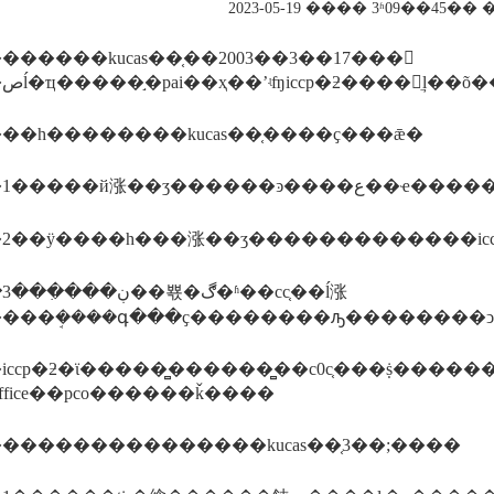
2023-05-19 ���� 3ʱ09��45�
�����kucas��֤��2003��3��17���𣬿
��һ��������kucas��֤����ҫ���ǣ�
��ڹ��뾳�ڰ�ʱ��cc֤��ĺ涨
�ƻ�ϊ�����̻������̻��c0c֤���ṩ������;�����ͻ��ɸ����լ��ĳ�ʒ���ʣ���
ry office��pco������ǩ����
���������������kucas��֤3��;����