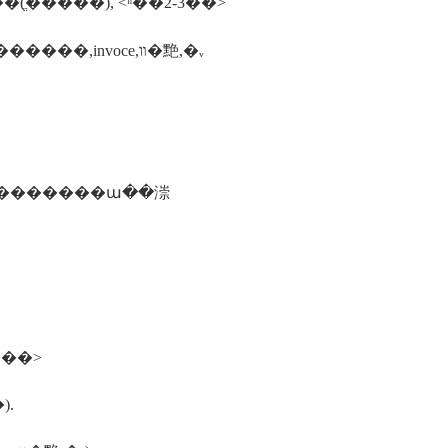
(ֱ�����), <ʱ��2-3��>
������ҫ�ļ�:���ա���򹤳���ϵ֤��,�����,����������,invoce,װ�䵥,�ᵥ
���������ա��漴
���>
).