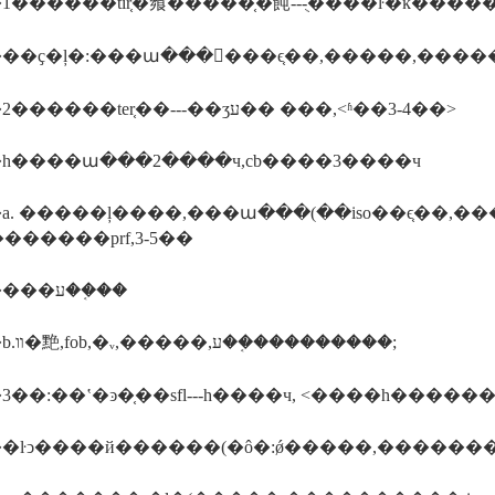
������tir֤�飨�����֤�飩---ֻ����ŀ�ĸ������
����2������ter֤��---��ʒע�� ���,<ʱ��3-4��>
һ����ա���2����ч,cb����3����ч
a. �����ļ����,���ա���(��iso��ϵ֤��,
�),ע�������prf,3-5��
�������ע��֤��
����b.װ�䵥,fob,�ᵥ,�����,ע��֤���������;
��:��ʽ�ͽ�֤��sfl---һ����ч, <����һ�����
�ŀͻ����й������(�ô�:ǿ�����,�������