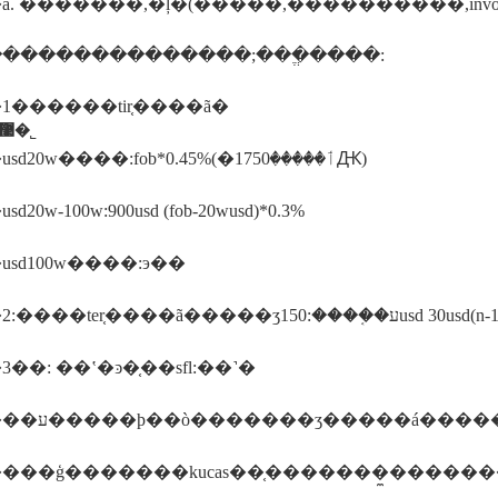
��������������;���ֱ����:
1������tir֤����ã�
������ī�ῠ��ʒ�����֤�����������޹�˾
����usd20w����:fob*0.45%(�ٲ�����1750Ԫ)
20w-100w:900usd (fob-20wusd)*0.3%
sd100w����:э��
����2:����ter֤����ã�����ʒע��֤���:150usd 30usd(
��: ��ʽ�ͽ�֤��sfl:��˺�
���ģ�������kucas��֤�������̼�����