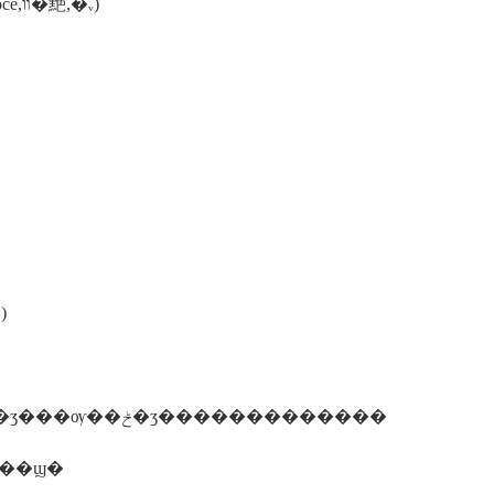
����a. �������,�ļ�(�����,����������,invoce,װ�䵥,�ᵥ)
n-1)
������ע�����ϸ��ò�������ʒ�����á�����ʒ���ѹ��ݲ�ʒ�������������
���ϣ�