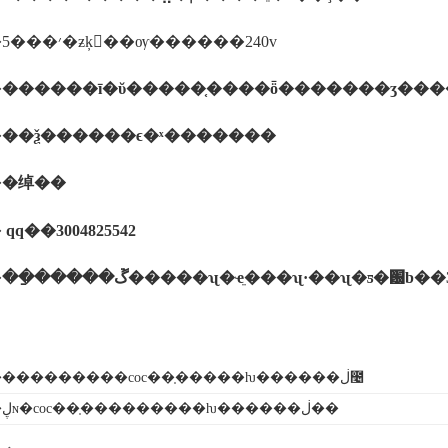
����5���׳�ƶķ��ѹ������240v
�
������ī�ῠ�����֤����ȫ�������ʒ���
�
��ѯ������ϵ�ˣ�������
�
�绰��
�
qq��3004825542
�
��ַ�����ڱ�����ʯ�ҽֵ���ʯ·��ʯ�ƽ�԰b��
����������coc��֤�����ƕ������ڶ೤
�ڸɴ�coc��֤���������ƕ������ڶ��