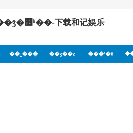
���ǯ�೤ʱ��-下载和记娱乐
��˾���
��ʒ��ƶ
���¹�ӧ
�