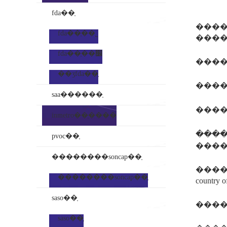
fda��֤
�����
fda��֤��˾
fda��֤��׼
����
��ʒfda��֤
saa������֤
inmetro��֤����
����3���ִ�
pvoc��֤
��������soncap��֤
����iccp
��������soncap��֤
count
saso��֤
����
saso��֤