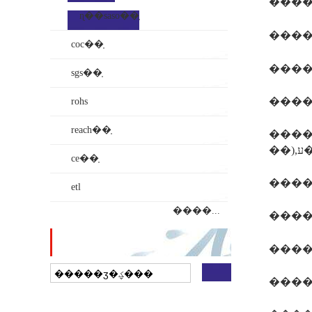
����1
ɳ��saso��֤
coc��֤
sgs��֤
����
rohs
reach��֤
����
�
ce��֤
etl
����...
վ������
����3
����
��ҵ���ӵ�ͼ