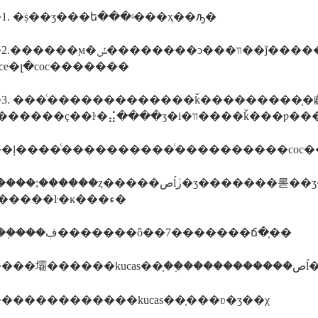
1. �ṩ��ʒ���ե���ʵ���ҳ��ԡ�
�����ͻ���װ��ǰ������ύ��ʒ�ĳ��ա���/����֤�顢װ�䵥
oce�լ�coc�������
3. ���ͨ�������������ǩ���������֤�
�ļ����ͨ����������ͨ����������coc�
���ȥ�����صĺܿز�ʒ�������롣��ʒ����������֤�飺kucas-tir,
���ڿ�����ŀ�ĸ���ء�
������֤���ڣ�������ȫ��7�������ճ�֤��
����
������������kucas��֤���ʋ�ʒ��χ