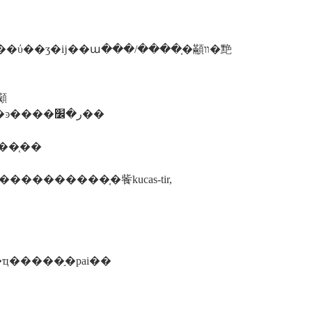
顣
��ע�������ҫ��ŀ�⣬����ʒ�i�װ����ǩ���ƿ���ͽ����ر�׼��
��֤��
���壩������kucas��֤��֤�����������صĺ�ҵ�����֣�pai��