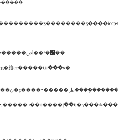
� ������
����1�����й涨��ʒ������ͽ����ع��ҽ����������صĺ��ʱ�׼��
����2��ÿ����һ���涨��ʒ�������������iccp֤�飨cc�����ա���ء�
�������ܱ����գ���ҫ��������ԡ��������
�ϱ�׼�ĳ̶ȣ��լ�������ƶ���̶�ѡ�����˵ķ�ʽ��c0c֤���ɿ�������ȩ��pai