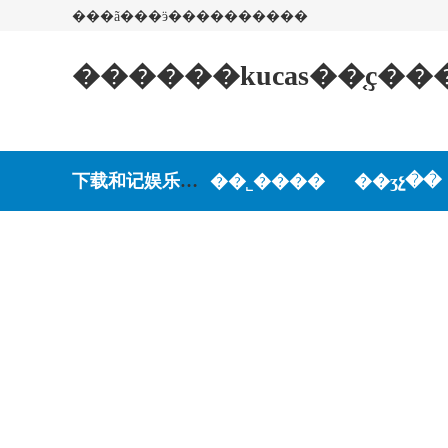
���ã���ӭ����������
������kucas��֤ҫ�
下载和记娱乐-和记娱乐游戏
��˾����
��ʒչ��