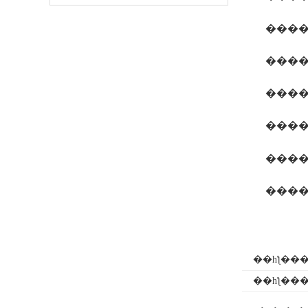
���
���
���
���
���
��һƪ��
��һƪ��