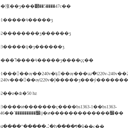
涨��ʒ���๲��5����47с��
1�����ӵ�����ʒ
2��������ʒ������ʒ
3�����ĳ�ʒ������ʒ
�������ߣ����ӵ�����ʒ����ҫҫ��
�����ѹ��240v�ķ��ѹ���ա�ϊ220v-240v��23
��240v�����ѹϊ220v�ĵ�����ʒ���ý������
��ƶ�ʣ�50 hz
����ͷ�������ҫ����bs1363-1��bs1363-
2��bs546��׼���������ߵĳ�ͷ�������������׼��
4����ˮ�����⣬�ի����¶�û��ҫ��