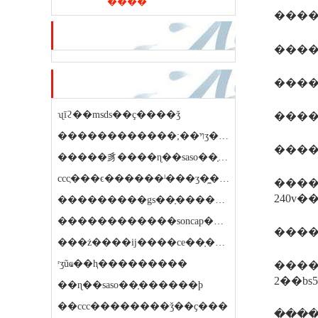
����
�����
��ѷ�ƽ�
����
����
��ҷ��ڿ�
ʯīϩ��msds��ҫ����ǯ
����
������������;��ױʒ������������ǯ
�����豸����ɳ��saso��֤��������ǯ
ccc֤���ϵ������ˡ���ʒ�̼�������ҵ�ֱ���ʲô��ϵ
����1
240v
���������gs��֤������ϼ۸�ʵ��
������������soncap��֤����ʱ�����
����2
���ż����ĳ����ce��֤�����
ʳʒũҩ��ⱨ���������
����3
��ɳ��saso��֤������ϸ
��ccc��������ǯ��ҫ���
����