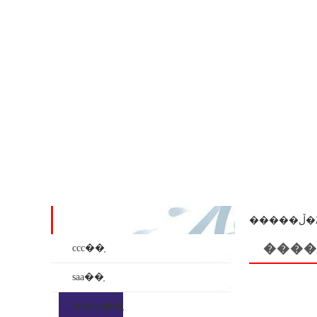
��ʒϵ��
���
����
ccc��֤
saa��֤
inmetro��֤