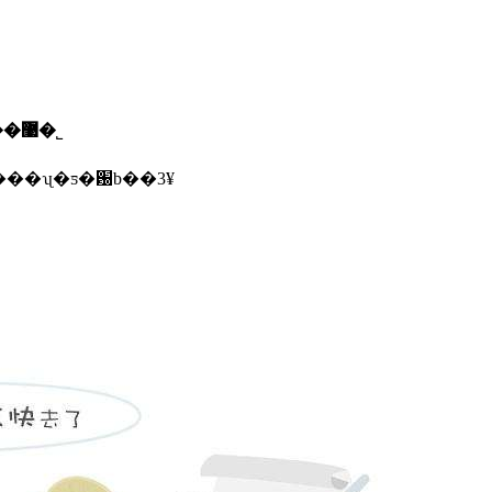
������ī�ῠ��ʒ�����֤�����������޹�˾
������ڱ�������ʯ�ƽ�԰b��3¥