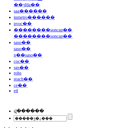
��ʒfda��֤
saa������֤
inmetro��֤����
pvoc��֤
��������soncap��֤
��������soncap��֤
saso��֤
saso��֤
ɳ��saso��֤
coc��֤
sgs��֤
rohs
reach��֤
ce��֤
etl
վ������