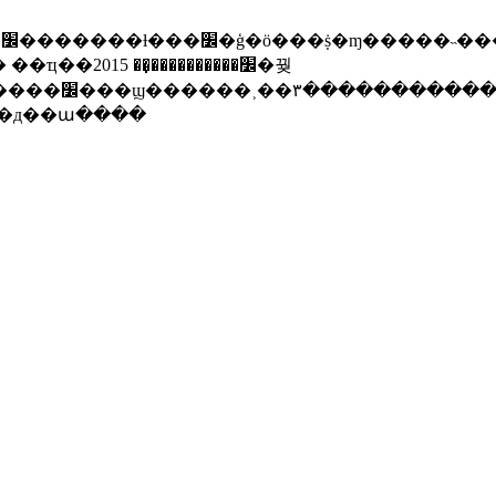
. ��д��ա����