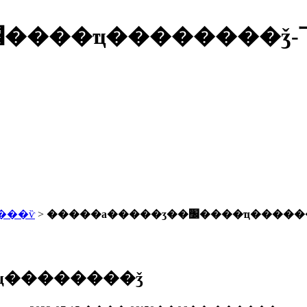
�����а�����ʒ��׼����ҵ�����
���ѷ
>
�����а�����ʒ��׼����ҵ�
��ʒ��׼����ҵ��������ǯ