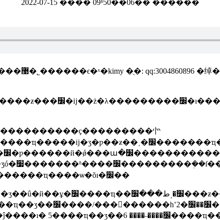
2022-07-15 ���� 09ʱ50��06�� ������
� http//
�����ҵ��׼��ӧ�����ѱ����ı�׼����������ҵ����ѡ�õı�׼��
���׼��׼�����ļ�1�ݣ�