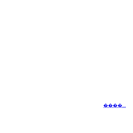
����...