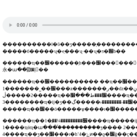
����������ī�ῠ��ʒ�����֤�����������޹�˾������ϵ�ˣ�kimy �ֻ�: qq:3004860896 �绰�
�����б�����ʯ�ҽֵ���ʯ·��ʯ�ƽ�԰b��
������ҵ��׼������ָһ���׼���䷢���󣬸����ƶ���׼�ĳ��ż�λ���������׼�ı����йز��ϣ��ͱ�׼���������ܲ��ż��й��������ܲ��ŵ
永�ա��鿼�ļ��
������ҵ��׼���������� ��ҵ��׼������������ҫ���������㣺
1�������˽��׼���ƶ�������ر��ǳ��ڼ����ҵ�����ĳ�ʒ�ƿ��ƶ��˱�׼�������ҵ�����ĳ�ʒ����û�й��ұ�׼����û����ҵ��׼��ҳû���ƶ���ҵ��׼���Ϳ��լල��������ҵ��������ҵ��׼������
2�����ڷ�����ҵ��׼���ط���׼����ҵ��׼�ƿ������й�ǿ���ա�׼����������������υ������������լ�ʱ���ծ�����ִֹͣ����ӧ�ı�׼��
3��������ҵ�ĳ�ʒ��׼��˵��������˫�����ڲ�ʒó�׷�������ʱ����׼���������ܲ��ſ������ݺ�ͬ�涨����ҵ��ʒ��׼�����ٲúͼ��顣
������ҵ��׼���������¼��֣�1����ҵ�����ĳ�ʒ��û�й��ұ�׼����ҵ��׼�͵ط���׼���ƶ�����ҵ��ʒ��׼2��ϊ��߲�ʒ�����ͼ����������ƶ������ڹ��ұ�׼����ҵ��׼��ط���׼����ҵ��ʒ��׼3���թ��ұ�׼����ҵ��׼��ѡ��򲹳�ı�׼4�����ա���װ���ʒ�ͷ�����׼5����������ӫ��еĺ�����׼�͹�����׼��ҵ���ύ�ĳ��ϣ�
1����ҵӫҵִ�ա���֯��������֤��ӡ���� 2����ҵ��ʒ��׼����/���󱸰������һʽ2�ݣ� 3�
4����ҵ��ʒ��׼ֽ���ı�һʽ4�ݺͷ��ϱ�׼ģ��ҫ��ĵ����ı� 5����ҵ��ʒ��׼����˵���� 6����ҵ��ʒ��׼��鵥�������ҫ��һʽ2�ݣ�