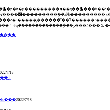
����̣� 2015�꿪
�ܽ��� 4. ӫҵִ������֯��������֤��ӡ���ǹ��� 5
ʒִ�к���ʲôҫ��
022/7/18
��������kc��֤���ö������ڶ��
��ˮ����פ��è���ʼ챨���շѱ�׼�ƕ���
2022/7/18