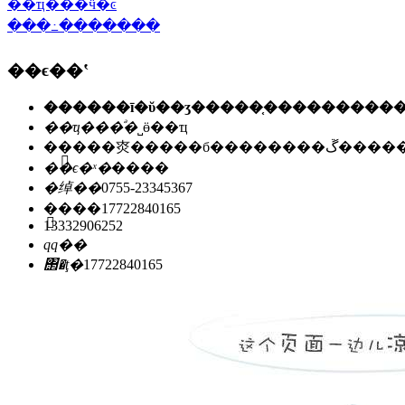
��ҵ���ӵ�ͼ
���߸�������
��ϵ��ʽ
��ҵ���ͣ�
˽ӫ��ҵ
��ַ��
�㶫�����б��
��ϵ�ˣ�
����
�绰��
0755-23345367
�ֻ���
17722840165
13332906252
qq��
΢�ţ�
17722840165