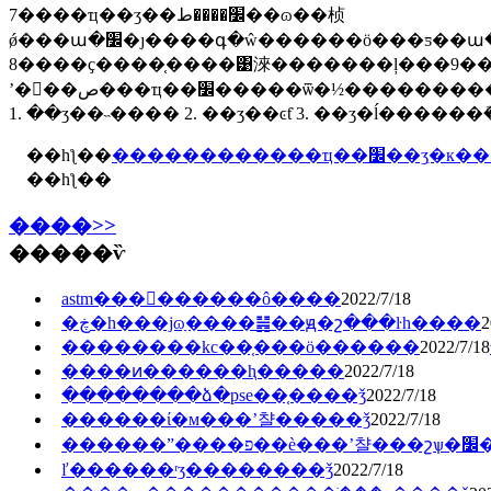
7����ҵ��ʒ��׼����ط��ɷ��桢
ǿ���ա�׼�ȷ����գ�ŵ������ӧ���ƽ��ա�׼�ƿ�һ�µ���������ҵ��ʒ��׼���ù��ʱ�׼�������ƚ���׼�ģ�ӧ���ṩ�ɱ�����˵���ͳ��ϣ�
8����ҫ����֤����͹淶�������ļ���9��ʡ����׼���������ܲ��ź涨���������ϡ� ��ҵ��׼�������
ʼ�󣬸��ص���ҵ��׼�����ѿ�½�����������ϲ�ʾ�����̡������֮ǰ��ͳ�����̣�ʱ�������׼���ϣ������˲��٣�������������£�
1. ��ʒ��˵���� 2. ��ʒ��ͼƭ 3. ��ʒ�ĺ�����
��һƪ��
������������ҵ��׼��
��һƪ��
����>>
�����ѷ
astm���򿪼������ô����
2022/7/18
�ڿ�һ���ϳɷַ����䷽��ԭ�շ���ŀһ����
2
2022/7/18
����ͷ������ⱨ�����
2022/7/18
��������ձ�pse��֤����ǯ
2022/7/18
������ί�м���ʼ챨�����ǯ
2022/7/18
����
ľ������ʳʒ��������ǯ
2022/7/18