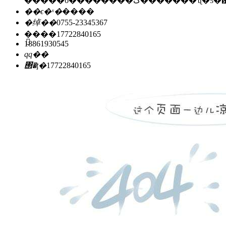
�����б��������ڱ�������ʯ
��ϵ�ˣ�
����
�绰��
0755-23345367
�ֻ���
17722840165
18861930545
qq��
΢�ţ�
17722840165