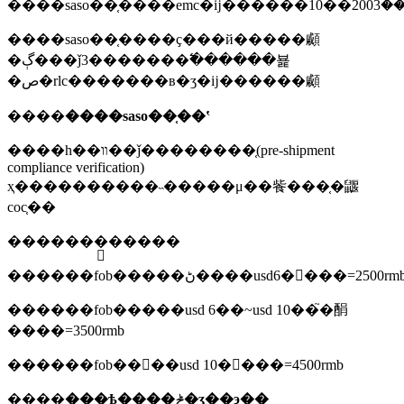
����saso��֤����ҫ���й�����顣
�ڳ���ǰ3�������߱������뵱
�ص�rlc�������в�ʒ�ĳ������顣
����
����saso��֤��ʽ
����һ��װ��ǰ��������֤(pre-shipment
compliance verification)
ҳ����������˵�����μ��飺���֤�鼴
coc֤��
����
���֤���
��
������fob�����ڻ����usd6�򣺷���=2500rm
������fob�����usd 6��~usd 10��֮�䣺
����=3500rmb
������fob����usd 10�򣺷���=4500rmb
����
���ѣ����ݲ�ʒ��э�̣�