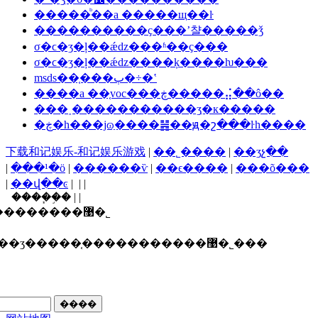
�����ᷨ��a �����щ��ŀ
����������ҫ���ʼ챨�����ǯ
σ�ϲ�ʒ�ļ��ǽǳ���ʱ��ҫ���
σ�ϲ�ʒ�ļ��ǽǳ����ķ����ƕ���
msds��֤���ٻ�÷�ʽ
����a ��֤voc���ڿ�����⣬��ô��
���˰�����������ʒִ�к�����
�ڿ�һ���ϳɷַ����䷽��ԭ�շ���ŀһ����
下载和记娱乐-和记娱乐游戏
|
��˾����
|
��ʒչ��
|
���¹�ӧ
|
������ѷ
|
��ϵ����
|
���õ���
|
��վ��ͼ
| | |
����֧�֣� | |
������ī�ῠ��ʒ�����֤�����������޹�˾
ʒ�����֤�����������޹�˾���