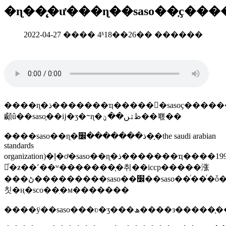
�ɳ��̨�ư���ɳ��saso��֤ҫ���
2022-04-27 ���� 4ʱ18��26�� ������
����ɳ�ذ�������ҵ�����񲿼�sasoҫ������saso��֤��׼�����ĳ�ʒ�ڽ���ɳ�غ���ʱ��saso��֤֤�
顣û��saso֤��ĳ�ʒ�ᱻɳ�ظۿں��ؾܾ��뾳��
����saso��ɳ�ذ�������׼�֣�the saudi arabian
standards
organization)�ļ�ơ�saso��ɳ�ذ�������ҵ����1995�
깲ͬ�ƶ��˹��ʷ�������֤�취��iccp�����涨
���ڻ���������saso��׼��saso��ͬ��ͬ�ȱ�׼�������������saso���ұ
칫�ң�sco��ִ�м�������