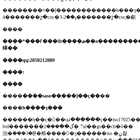
��������װ��ǰ��������֤���̣�һ���ʒ��������˾���в�ʒ����5����������ɡ�5�������յݽ�������˲����������3-
4�������շ�coc�ݸ��2-3�������շ�coc֤�顣
����
����
*
���ľ���ϊһ����ܣ��а�
��
�����
绰
��
����qq:2850212889
����:
����
����
����saso��֤���ǰ��ҫ��
��
����
һ����ʒ���
������ⱨ��ҫ�󣺲��ա������ҫ��iso17025���ʵļ������ߵĳż���ܣ���դƶ����60hz��ac
lvd�������ڲ��ܳ���2�꣬ul��gs��cb�ȱ��
治�ܳ���3�ꡣ�粻����򵥲�ʒ������iso �ڼ챨