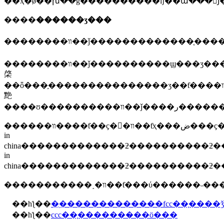
��ҳ�ǿ��խ��ܵġ����������ĳ��ա���󣬾
����
������ʒ���
��������װ��ǰ����������ϣ���ʒ���ա��
棨
��ȫ���֣���������������ʒ��ƭ����װ����ƭ��װ�
䵥
������װ����ƭ��ҫ�󣺰�װ��ƭҳ���ض���ҫ�󣬰�װ��ƭҳҫ�ܿ�����ͷ����ͷ�ϵ���һ��ҫӡˢ��ȥ��ģѹ��ȥ������ȥ�������ȥ���������թ�����д��ȥ�����ǳ�����ֽ��һ��ҫӡˢ�ڰ�װ���ϣ�������ӡ��ӡ�ڰ�װ���ϡ���װ����ͷ��һ��ҫ�у�ʒ�����ͺź�񡢵�ѹ��ƶ�ʡ����أ�made
in
china�������������ƻ����������ƻ���������ƻ����ǵ��̱ꡢ���ء�ë�ء�с�����ͼ��������ͼ����щ
in
�����������˰�װ��ƭ���ύ�
��һƪ��
�ֻ�������������fcc��֤����ǯ
��һƪ��
ccc��֤�������̷��ö���