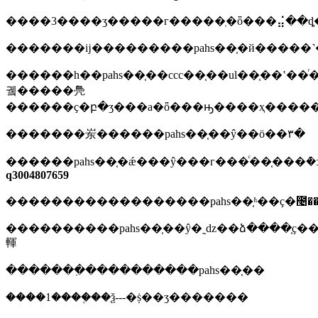
����3����ʒ�����г�����ְ�ȫ���⣬��ȡ
�������ĳ���������pahs��֤�й����
������һ��pahs��֤��ccc��֤��ul��֤��ʽ��
궼�����鳧
������ҫ�բ�ʒ���а�ȫ���ԣ����ҳ����
�������岽������pahs��֤��ŷ��ö��٣�
������pahs��֤�ǽ���ŷ���г���ͨ��֤���ܶ
q3004807659
������������������pahs��֤ʱ��ҫ�೤�
����������pahs��֤��ŷ�˷ǳ��ձ����֤ҫ����������
䡣
�������߲����������pahs��֤��
����1����֤��ѯ---�ṩ��ʒ�������