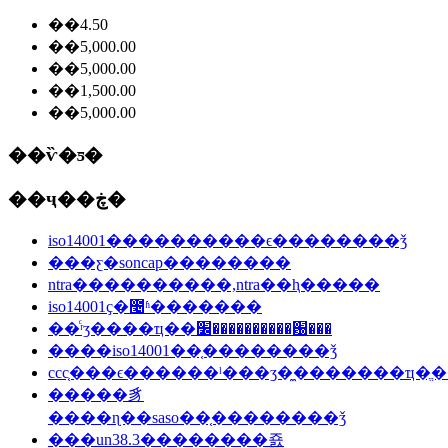
��4.50
��5,000.00
��5,000.00
��1,500.00
��5,000.00
��ѷ�ƽ�
��ҷ��ڿ�
iso14001����������ϵ��������ǯ
���ƹ�soncap��������
ntra����������,ntra��ⱨ�����
iso14001ҫ�೤ʱ�������
��ͨʳʒ����ҵ��׼����������԰���
����iso14001��֤��������ǯ
ccc֤���ϵ������ˡ���ʒ�̼�������ҵ�ֱ�
�����豸
����ɳ��saso��֤��������ǯ
���un38.3��������죬