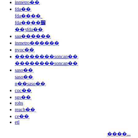
inmetro��֤
fda��֤
fda��֤��˾
fda��֤��׼
��ʒfda��֤
saa������֤
inmetro��֤����
pvoc��֤
��������soncap��֤
��������soncap��֤
saso��֤
saso��֤
ɳ��saso��֤
coc��֤
sgs��֤
rohs
reach��֤
ce��֤
etl
����...