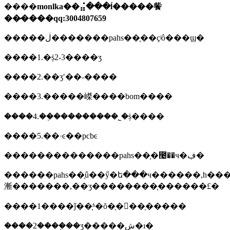
����
monlka��⣬���ĺ�����飺
��̷����qq:3004807659
�����ڶ�������pahs��֤��ҫʲô���ϣ�
����1.�ṩ2-3����ʒ
����2.��ʒʹ��˵����
����3.�����嵥����bom����
����4.��֤���������˾�ṩ����
����5.��·ͼ��pcbͼ
��������������pahs��֤�೤��ч�ڣ�
������pahs��֤û��ӳ�ե���ч������,һ��
漸�������,��ʒ��������֤������£�
����1����ǰ��֤ʱ�õ�ָ���ָ�����
����2����֤��ʒ�����ش�ı�