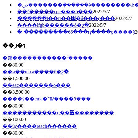
�ص�������ܲ������ǿ��������ʣ
��ľ�����cpc���ö���
2022/5/7
����ָ��ƭ��ҵ��׼�ű���ҫ���
2022/5/7
����lfgb������ô�շ�
2022/5/7
�·���������65���դ����ҫ����ǯ
2
��ز�ʒ
�춶�����������ʱ�����
��80.00
��ӣ��ukca��֤��ô�շ�
��1,500.00
��eac��֤���̷��ö���
��3,500.00
����ӳ��cma�ʼ챨����ö���
��80.00
�����������ҵ��׼��������
��100.00
��ůχ����reach��֤����
��80.00