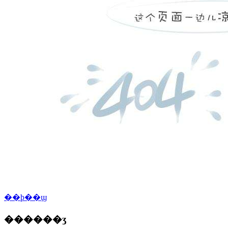
��ϸ��ϣ
������ʒ