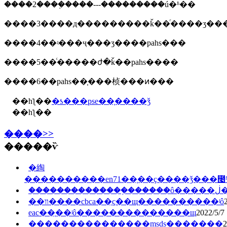
����2����֤����---���������ú�ʱ��
����3����д���������ǩ��ͬ����ʒ��
����4��ʵ���ҷ���ʒ����pahs���
����5��ͨ�����ժ�ǩ��pahs����
����6��pahs��֤���桢���ͷ���
��һƪ��
�ƾ���pse��֤����ǯ
��һƪ��
����>>
�����ѷ
�綯
����������en71��֤��ҫ����ǯ���೤
���
��װ����cbca��֤ҫ��щ����������ʲô
eac��֤��ʲô��������������щ
2022/5/7
���������������msds�������
2