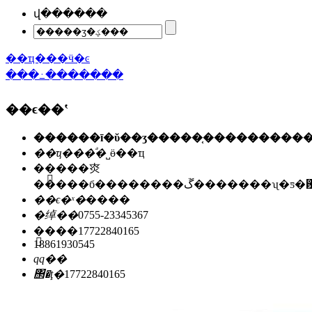
վ������
��ҵ���ӵ�ͼ
���߸�������
��ϵ��ʽ
��ҵ���ͣ�
˽ӫ��ҵ
��ַ��
�㶫
�����б��������ڱ�������ʯ
��ϵ�ˣ�
����
�绰��
0755-23345367
�ֻ���
17722840165
18861930545
qq��
΢�ţ�
17722840165