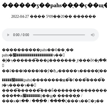
������ʒ��pahs��֤��ҫ��
2022-04-27 ���� 5ʱ09��20�� ������
����������pahs��ʲô��˼��
pahs�໷�������������������ϡ��𽺡
�Ϳ�ϡ������͡���ģ�������͵ȳ���ȫȼ�յ��л��������
𽺲
��ʡ���ɫ����ɫ��ӳ�ծۺ�
�����໷����(pahs)��������ԭ�͡�ľ���͡����͡�
ⱦ�ϡ����ϡ��𽺡
����͡������͡���ĥ�������������������ݵ��һ�������͡����͵�ʯ����ʒ�у���������ũҩ��ľ̿��ɱ�������
���ܺ��ж໷�������ĳ��ϣ� �����ֱ� /
���ϰ�װ�� / ���ֱ� / ����ζ���ϡ��𽺲�ʒ��