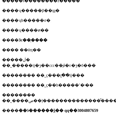
�����š��������ž�����
����ʮ�����β��ϣ�
����ʮһ�����σ�
����ʮ����ͷ��
����
3c��֤����
���� ��ӫҵִ��
�����ڶ�
��˾�����ĳ�ʒ��ccc��֤ǿ�ʋ�ʒ�б���
�������� ��˾ҫ���լ��ĳ���
�������� ��˾ҫ��һ�����ʽ�ʵ��
��������
��˾����ص��ļ��������������ⷿ�
����
��ӭ������ѯ�� qq��3004807659