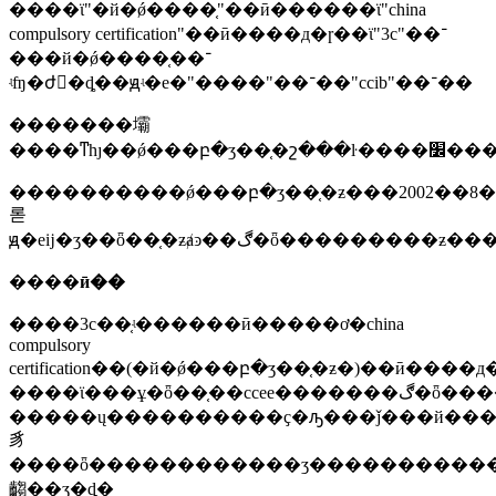
����ϊ"�й�ǿ����֤"��ӣ������ϊ"china
compulsory certification"��ӣ����д�ɼ��ϊ"3c"��־
���й�ǿ����֤��־
ʵʩ�ժ󣬽�ȡ��ԭʵ�е�"����"��־��"ccib"��־��
�������壩
����������ǿ���բ�ʒ��֤�ƶ���2002��8
롣
ԭ�еĳ�ʒ��ȫ��֤�ƶⱥͽ��ڰ�ȫ����
����
ӣ��
����3c��֤ʵ������ӣ�����ơ�china
compulsory
certification��(�й�ǿ���բ�ʒ��֤�ƶ�)��ӣ���
����ϊ���ұ�ȫ��֤��ccee�������ڰ�ȫ���������ƶȣ�ccib�����й���ż�����֤��emc������һ�ġ�ccc����֤�����й��ʼ��ֺܾ͹����ϼ�ί����ʽӹ��һ���ƚ���־
�����ų����������ҫ�ԡ���ǰ���й�����������
豸
����ȫ������������ʒ�����������
齺��ʒ�ȡ�