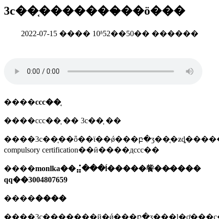
3c��֤�������̷��ö���
2022-07-15 ���� 10ʱ52��50�� ������
����
ccc��֤
����ccc��֤ �� 3c��֤ ��
����3c��֤��ȫ��ϊ��ǿ���բ�ʒ��֤�ƶȡ���
compulsory certification��ӣ����дccc��
����
monlka��⣬���ĺ�����飺��̷����
qq��3004807659
����
����
����3c��֤�����й�ǿ���բ�ʒ��֤�ļ�ơ���ҫ���ݸ������������¼