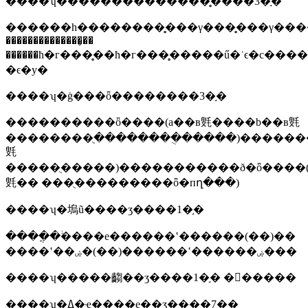
����ʮ��������������̥����3�֣�
������һ��������̥���γ���̥���γ���������
��������������̥��
������ħ�г���̥��ħ�г���̥�����ű�ʾϵ�с���
�ϵ�у�
����ʮ�ġ���ȫ��������3�֣�
����������ȫ����(a��в㲣����b��в㲣
��������ֻ��������ֻ�����)������
㲣
�����ֻ�����)�����������ð�ȫ����(
㲣�� ���ֻ���������ȫ�пղ���)
����ʮ�塢ũ����ʒ����1�֣�
����ֲ�ﱣ����е������ʽ������(��)��
����ʽ��ۻ�(��)������ʽ������ۻ���
����ʮ�����齺��ʒ����1�֣� �𽺱�����
����ʮ�ߡ�ҽ����е��ʒ����7�֣�