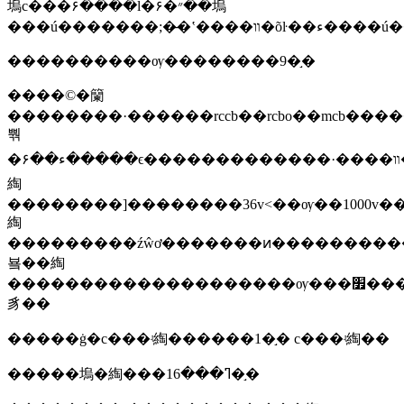
塢с���۶����ĺ�״�۶��塢
����������ѹ��������9�֣�
����©�籣
��������·������rccb��rcbo��mcb�����۶�����
뿪
�ء��۶�����ϵ�������������·����װ��[�������ࣺ����������·����װ�á��������������ȱ����������ؼ̵�������ѹ����ʽ�ӵ������
綯
���ء���տ��ء�ѹ�����ء��ӽ����ء���̤���ء��������ء�һλ���ء���ť���ء���λ���ء�΢�����ء���˳���ء��¶ȿ��ء��г̿��ء�ת�����ء��զ�ת�����ء������أ�������װ�ã��ӵ������
綯
���������źŵơ�������ͷ��������
뵼��綯
��������������������ѹ���׿����
豸��
�����ġ�с���ʵ綯������1�֣� с���ʵ綯��
�����塢�綯���ߣ���16�֣�