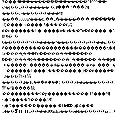
3���յ�����������������21000��/
сʱ�ļ��ü�������;�ŀյ��� 4���綯
����ѹ���������빦
����5000w���µļ��ú�������;�յ�������װ�������ܱ�ʽ��ȫ����͡������
綯����ѹ���� 5�����õ綯
θ�»������򲻴�ˮ����װ�á���ˮװ�û����װ�õ�θ������ĵ
綯θ�»�
6������ˮ������ˮ�������е����µĺ̶�����ˮʽ�Ϳ���ʽ����ˮ��7�����ڼ����������ú�������;�ķ���ʽ���
8�������������������������ҳ���һ������ã��ɴ��������ӵ
綯����ֱ���綯�������������
9��ƥ����ë���������ߣ������˻���ƥ����ë�����������е���Ԫ���ĵ���
10�����ٶ������ú�������;�ĸ�ʽ���ٶ���ʪʽ�����������ٶ�
11���������ú�������;�ĳ��õ���ܼ��ȵ���ߣ������԰���һ��������ż���Ԫ��
12���翾�䣺
������ݻ�������10���ļ��ú�������;�ĵ
翾�䡢����濾
���������ӱ�ģ���������� 13���綯
ʳʒ�ӹ����ߣ����õ綯
ʳʒ�ӹ�����������;�ķ๦��ʳʒ�ӹ���
14��΢��¯��ƶ����300mhz���ϵ�һ������i.s.m.���εĵ���