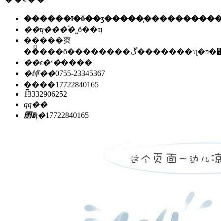
��ҵ���ͣ�
˽ӫ��ҵ
��ַ��
�㶫
�����б��������ڱ�������ʯ
��ϵ�ˣ�
����
�绰��
0755-23345367
�ֻ���
17722840165
13332906252
qq��
΢�ţ�
17722840165