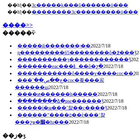
��һƪ��
3c��֤���ķ���ΰ������ö���
��һƪ��
��������3c��֤�������ö���
����>>
�����ѷ
�����й�������֤ʵ��
2022/7/18
ɳ̲���������65��֤������ô�߶���ǯ
2
����������ʒ������������ǯ
202
�������eac���⺯��ô�շ�
2022/7/18
�����������ô����̹ɣ����coc��֤
20
���ڿ��ص��ߵ�coc֤�飬���岽
������щ
2022/7/18
����ͷ������ⱨ�����
2022/7/18
��������ձ�pse��֤����ǯ
2022/7/18
�����ί�м���ʼ챨��ҫ����ǯ
2022/7/18
������ˮ����פ��è���ʼ챨
���շѱ�׼�ƕ���
2022/7/18
��ز�ʒ