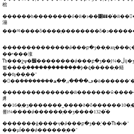
棺
������һ��������ó�й�э��͹���ͨ�й��
漰
���ཡ����ȫ����ֲ��������ȫ�ͽ������լ�
��������������ǿ���բ�ʒ��֤�ƶȵ���ҫ�ص��ǣ����ҹ���ͳһ��ŀ¼��ȷ��ͳһ���õĺ��ұ�׼�����������ʵʩ�����ƶ�ͳһ�ı
��ʶ���涨
ͳһ���շѱ�׼��������ǿ���բ�ʒ��֤ŀ¼�ڵĳ�ʒ�����
뾭����ָ������֤������֤�ϸ�ȡ�����֤�鲢
��ʩ��֤��־
��������ڡ����ۺ��ھ�ӫ������ʹ�á�
���������������й�������ŵ�����ֹ�
豸
��16�ֲ�ʒ�������˽����ð�ȫ������10�ֲ
롶ŀ¼����ǿ������֤��ʒ����132�֡�
�������ģ����ҷ�ǿ���բ�ʒ��֤ʹ��ͳһ�ı�־
���µĺ���ǿ������֤��־