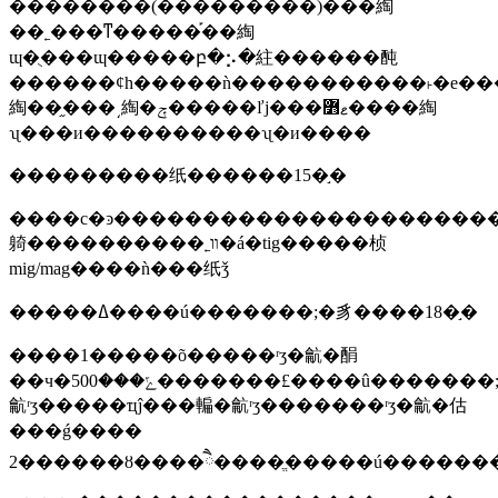
��������(���������)���綯
��˿���ͳ�����֡��綯
ɰ�ֻ���ɰ�����բ�⡢�紸������䣩
������ȼһ�����ǹ�����������˫�е����������������˿��
綯��֦���͵綯�ݼ�����ľϳ���ޱ߻����綯
ʯ���и����������ʯ�и����
���������纸������15�֣�
����с�ͽ�����������������������ֱ����
躸����������˿װ�á�tig�����桢
mig/mag����ǹ���纸ǯ
�����ߡ����ú�������;�豸����18�֣�
����1�����õ�����ʳʒ�䶳�䣺
��ч�ݻ���500�������£����û�������;���л����
䶳ʳʒ�����ҵĵ���䡢�䶳ʳʒ�������ʳʒ�䶳�估
���ǵ����
2������ȣ����ཻ����ֱ�����ú�������