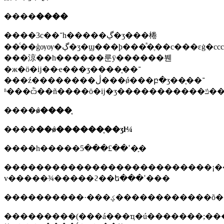
����
����
����3c��־һ�����ڲ�ʒ���棬
��ͨ��ģѹѹ�ڲ�ʒ�ϣ���ϸ���ᷢ�ֶ��с���εġ�ccc�����ǡ�ÿ��3c��־
���涼��һ������룬ÿ������붼
�ж�ӧ�ĳ��ҽ���ʒ����֤��־
���ź��������ڷ���ǿ���բ�ʒ��֤��־
����
ǿ����֤
����
��ǿ������֤��ʒŀ¼
����һ�����ߵ��£���5�֣�
��������������������������¡��������ѹ3kv��������·����
v�����¾�����ϩ��ե���ߵ���
���������(���á���ҵ�ú�������;���