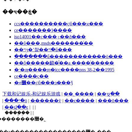
��ҷ��ڿ�
ccs��������֤��ҫʲô���ϰ���
ce��֤�����ѯ����
iso14001��ҫ���ٷ��ð���
��ΰ���,msds�������ͨ��
��ױʒ�ʼ챨��ױ�ֺű���
�������ֺű����������̷��ö���
��ô�����齺�ᷨ��a ��֤��ͨ�����
�׳�ƣ����ɱ�icc��֤��pns 38-2��1995
ce��֤��ҫ��
�ҿ߼��ҫʲô���϶���ǯ
下载和记娱乐-和记娱乐游戏
|
��˾����
|
��ʒչ��
|
���¹�ӧ
|
������ѷ
|
��ϵ����
|
���õ���
|
��վ��ͼ
| | |
����֧�֣� | |
������ī�ῠ��ʒ�����֤�����������޹�˾
ʒ�����֤�����������޹�˾���