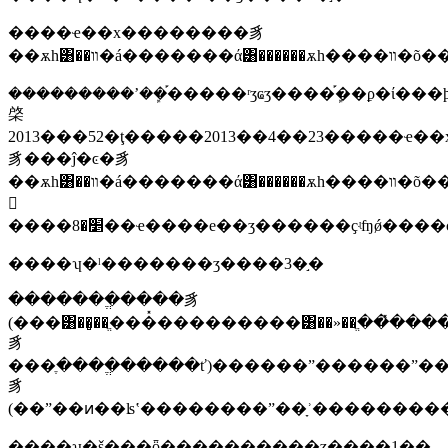
����ҽ��x��������豸
��ѫһ͸�
���������ʼ��ܾ֡�����ʳʒҩʒ����ܾ֡��ϼ�ί�
棨
2013���52�ţ�����2013��4��23�����ҽ
豸���ĵ�ͼ�豸
��ѫһ͸��װ�á�������ά͸������ѫһ����װ�õ�����ѭ��ѫ�����˹��ķλ���ֲ��ʽ�����������
𽺱
����׵�8��ҽ����е��ʒ������ҫʵʩǿ��
����ʮ�ˡ�������ʒ����3�֣�
�������ֱ����豸
(���͸��̻��ֱ���̽���������͸��»��ֱ�
豸
���ֶ����ֱ�����ť)������ˮ������ˮ�
豸
(��ˮ��ͷ��ʪʽ��������ˮ��ָʾ�������
����ʮ�š���ȫ����������ʒ����1�֣�