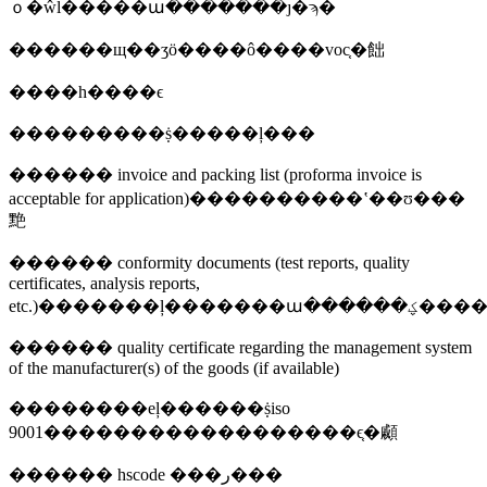
ｏ�ŵĺ�����ա�������ȷ�ϡ�
������щ��ʒӧ����ô����voc֤�飿
����һ����ϵ
���������ṩ�����ļ���
������ invoice and packing list (proforma invoice is
acceptable for application)����������ʽ��ʊ���
䵥
������ conformity documents (test reports, quality
certificates, analysis reports,
etc.)�������ļ������
������ quality certificate regarding the management system
of the manufacturer(s) of the goods (if available)
��������еļ������ṩiso
9001������������������ϵ֤�顣
������ hscode ���ر���