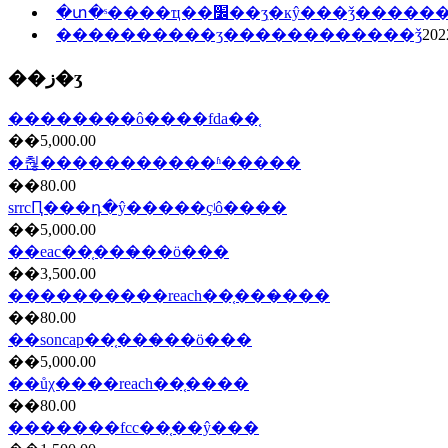
�տ�ˢ����ҵ��׼��ʒִ�кŷ���ǯ���
����������ʒ������������ǯ
202
��ز�ʒ
��������ô����fda��֤
��5,000.00
�춶�����������ʱ�����
��80.00
srrcԤ���դ�ŷ�����ҫʲô����
��5,000.00
��eac��֤���̷��ö���
��3,500.00
����������reach��֤���̷���
��80.00
��soncap��֤���̷��ö���
��5,000.00
��ůχ����reach��֤����
��80.00
�������fcc��֤��ŷ���