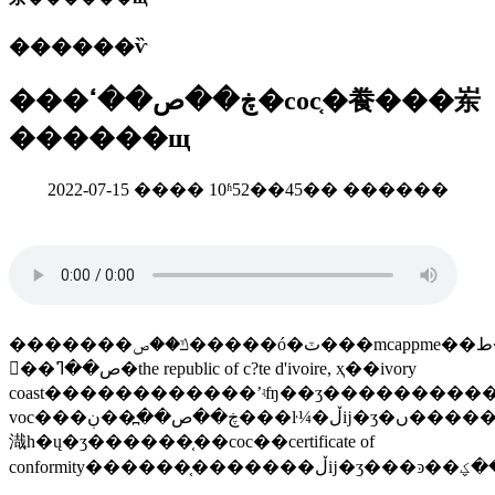
������ѷ
���ڿ��ص��ߵ�coc֤�飬���岽
������щ
2022-07-15 ���� 10ʱ52��45�� ������
�������ݿ��ص�����ó�ٽ���mcappme��ط���ҫ�󣬴�2018��7��16���
𣬿��ص��ߣ�the republic of c?te d'ivoire, ҳ��ivory
coast������������ʼʵʩ��ʒ���������
voc���ڿ��ص��߽��ڹ���ŀ¼�ڵĳ�ʒ�ں������ʱ�����
渽һ�ų�ʒ������֤��coc��certificate of