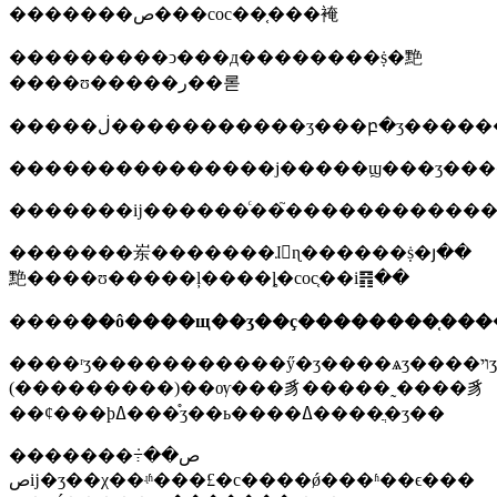
�������ص���coc��֤���裺
���������ͻ���д��������ṩ�䵥
����ʊ�����ر��롣
�������岽�������ɺ󼴿ɳ������ṩ�յ��
䵥����ʊ�����ļ����ȴ�coc֤��i䷢��
����
����ʳʒ�����������ӳ�ʒ����ѧʒ����ױʒ������������ʒ�����ġ���װ��ʒ����������̥�������ҩʒ����е
(���������)��ѹ���豸�����˷����豸
��ȼ���þߡ���֯ʒ��ь����ߡ����ֲ�ʒ��
�������ص��߹ܿ
صĳ�ʒ��χ��ʵʱ���£�с����ǿ���ʱ��ϵ���