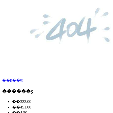
��ϸ��ϣ
������ʒ
��322.00
��451.00
��4.50