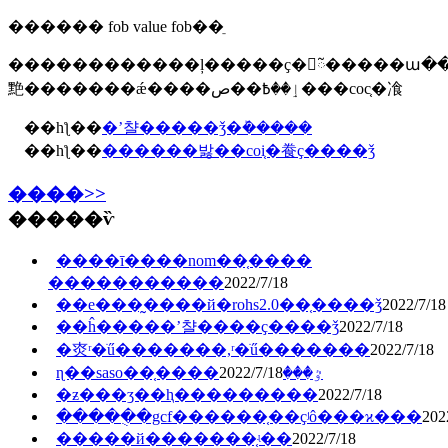
������ fob value fob��ֵ
������������ļ�����ҫ�󣬻ᰲ�����ա�
䵥�������ǽ����ٳ��߿��ص���coc֤�飡
��һƪ��
�ʼ챨�����ǯ�ܰ�����
��һƪ��
������밣��coi֤�飬ҫ����ǯ
����>>
�����ѷ
����ī����nom��֤����
�����������
2022/7/18
��е���̰����й�rohs2.0��֤����ǯ
2022/7/18
��ĥ�����ʼ챨����ҫ����ǯ
2022/7/18
�㶫ʳ�ֺű�������,ʳ�ֺű�������
2022/7/18
2022/7/18
ɳ��saso��֤����ٷ���
�ƶ���ʒ��ⱨ���������
2022/7/18
�����ֻ�gcf������֤��ҫʲô���ϰ���
202
�����й�������֤ʵ��
2022/7/18