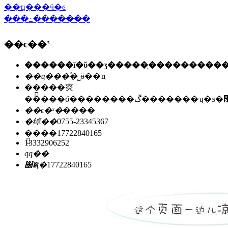
��ҵ���ӵ�ͼ
���߸�������
��ϵ��ʽ
��ҵ���ͣ�
˽ӫ��ҵ
��ַ��
�㶫
�����б��������ڱ�������ʯ
��ϵ�ˣ�
����
�绰��
0755-23345367
�ֻ���
17722840165
13332906252
qq��
΢�ţ�
17722840165