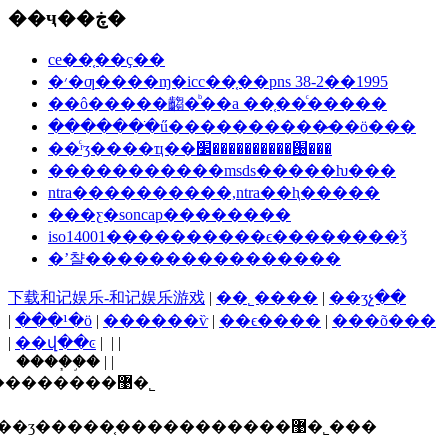
��ҷ��ڿ�
ce��֤��ҫ��
�׳�ƣ����ɱ�icc��֤��pns 38-2��1995
��ô�����齺�ᷨ��a ��֤��ͨ�����
�������ֺű����������̷��ö���
��ͨʳʒ����ҵ��׼����������԰���
�����������msds�����ƕ���
ntra����������,ntra��ⱨ�����
���ƹ�soncap��������
iso14001����������ϵ��������ǯ
�ʼ챨����������������
下载和记娱乐-和记娱乐游戏
|
��˾����
|
��ʒչ��
|
���¹�ӧ
|
������ѷ
|
��ϵ����
|
���õ���
|
��վ��ͼ
| | |
����֧�֣� | |
������ī�ῠ��ʒ�����֤�����������޹�˾
ʒ�����֤�����������޹�˾���