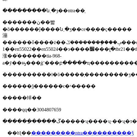
���������ն˲�ʒ��ntra��֤
�������ڽ��빫
�õ������ĵ����ն˲�ʒ��ce��֤��ҫ�����
漰
������ȫ����ż��ݡ����ܷ�������ݣ���ҫͨ������en60950-
1��en55022��en55024��э����׼���լ�tbr21��tbr38�ƚӿ����ܲ��ա�׼����֤ģʽ���բ�����ҵ����������ȡ��nb��֤֤��ķ�ʽ��fcc��ҫ���ǵ�ż��ݡ�������ȫ�ȷ������ݣ���ҫ����47cfrpart68����ع
涨��ͨ������tia-968-
a�ȳ��ԣ���֤ģʽ���բ�����ҵ����������ȡ�
����������ī�ῠ�����֤���������ʒ�
������ѯ������ϵ�ˣ�̷����
�����绰��
����qq��3004807659
������ַ�����ڱ�����ʯ����ʯ·��ʯ
��һƪ��
���������ntra��֤��������ǯ