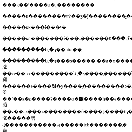
���κ��ˡ����л�˾��������
�����κ��������װͨѷ��ʒ�ĵ��
�����κκ���ί���ˣ�
��
���������ն˲�ʒ��ntra��֤
���������ն˲�ʒ���ȿ�����ʹ��ƶ�σ�������
涨
��ce��fcc���������ն˲�ʒ����֤������ͬ������ce��֤�ĳ�ʒ�����r&tteָ����ڵ�����ȫ���
顣
������э����׼�у����֤���������ͻ�ע����ʒ���ơ��ͺš���ӳ���
汾
��ʹ��ƶ�ρ����ʡ����ϵı�׼����ⱨ��ͼ����ĵ���ŵȡ�fcc��ҫ�����
漰
��ż��ݡ���ƶ��������ȫ����ķ����ԣ�����fcc��֤�ĳ�ʒ�����47cfrpart2��part22��part24���½ڵ���ع
涨�����벢
ȡ�����������ͽɻ�����tcb�������֤�
顣