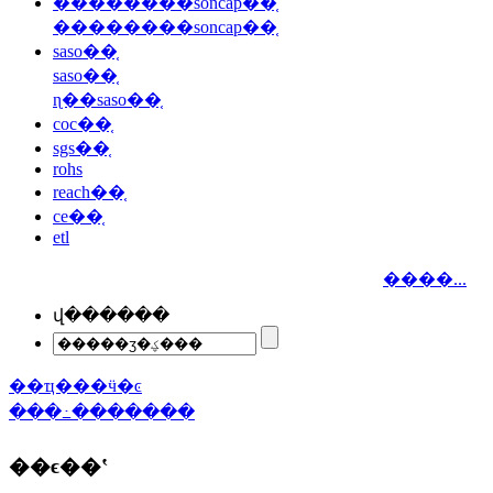
��������soncap��֤
��������soncap��֤
saso��֤
saso��֤
ɳ��saso��֤
coc��֤
sgs��֤
rohs
reach��֤
ce��֤
etl
����...
վ������
��ҵ���ӵ�ͼ
���߸�������
��ϵ��ʽ