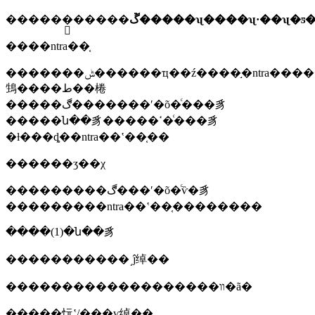
����
��ַ�����ڱ�����ʯ����ʯ·��ʯ�
����ntra��֤
�������ݰ������ҵ��ź����֣�ntra�����
䲼����ط��棬
�����ڰ�������ʹ�õ�ͨ���豸
�����ն��豸�����ߵ�ͨ���豸
�ƚ���ȡ��ntra��ʽ��֤��
������ʒ��χ
���������ڰ���ʹ�õ�ͨѷ�豸
���������ntra��ʽ��֤��������
����(1)�ն��豸
�����������͵ĵ绰��
�������������������װ�ã�
�����忨ʽ/���ѵ绰��