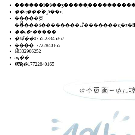
��ҵ���ͣ�
˽ӫ��ҵ
��ַ��
�㶫
�����б��������ڱ�������ʯ
��ϵ�ˣ�
����
�绰��
0755-23345367
�ֻ���
17722840165
13332906252
qq��
΢�ţ�
17722840165