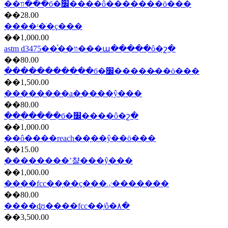
��װ��ִ�б�׼����ô�������ö���
��28.00
����ʳ�ֺ�ҫ���
��1,000.00
astm d3475��ͯ��װ���ա�����ô�շ�
��80.00
����������ִ�б�׼�����̷��ö���
��1,500.00
��������a��֤���ŷ���
��80.00
���ְ���ִ�б�׼����ô�շ�
��1,000.00
��ô����reach��֤��ŷ��ö���
��15.00
��������ʼ챨���ŷ���
��1,000.00
����fcc��֤��ҫ���ٸ�������
��80.00
����ȡʊ����fcc��֤ʲô�۸�
��3,500.00