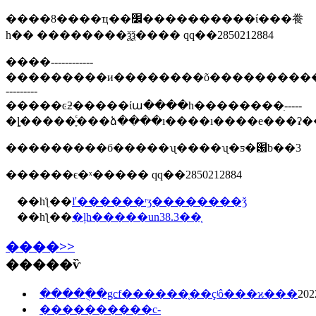
����8����ҵ��׼����������ί���飬
һ�� ��������ѯѯ���� qq��2850212884
����------------
���������и��������õ����������ͼƻ����
---------
�����ͼƻ�����ίա����һ��������ִ-----
���������б�����ʯ����ʯ�ƽ�԰b��3
������ϵ�ˣ����� qq��2850212884
��һƪ��
ľ������ʳʒ��������ǯ
��һƪ��
�ļһ�����un38.3��֤
����>>
�����ѷ
�����ֻ�gcf������֤��ҫʲô���ϰ���
202
����������c-