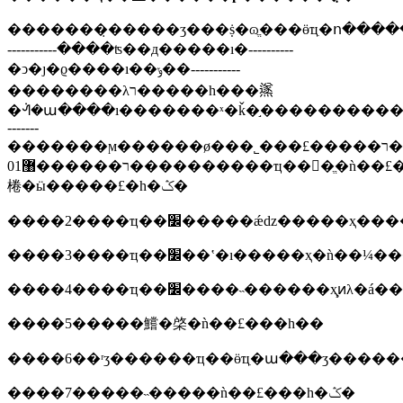
�������̣�����ʒ���ṩ�ɷֱ���ӫҵִ�ո����
-----------����ʦ��д�����ı�----------
�ͻ�ȷ�ϱ����ı��ݸ��-----------
��������λר�����һ���鿪
�ᣬ�ա����ı�������ˣ�ǩ�֣����������
-------
�������ϻ������ø���˾���£�����ר�ҵ����������/
01ר������޸����������ҵ���ֱ�ǹ��£����϶���һ������ר�ҵ���������������
棬�ӹ�����£�һ�ݣ�
����5�����鱨�棨�ǹ��£���һ��
����7�����˵�����ǹ��£���һ�ݣ�