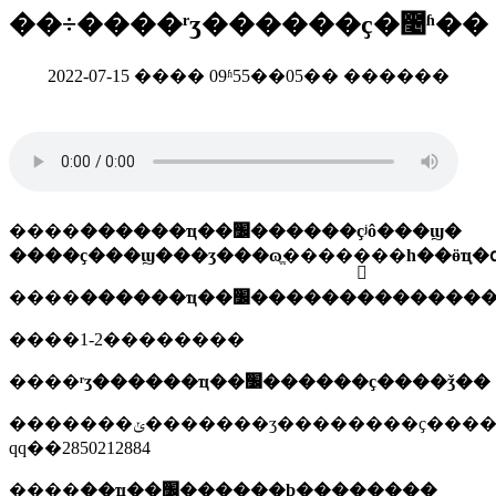
��÷����ʳʒ������ҫ�೤ʱ��
2022-07-15 ���� 09ʱ55��05�� ������
����
������ҵ��׼������ҫʲô���ϣ�
����
������ҵ��׼������������
����1-2��������
����
ʳʒ������ҵ��׼������ҫ����ǯ��
�������ݵ�������ʒ��������ҫ����������ѯ����
qq��2850212884
����
��ҵ��׼������ϸ�������̣�