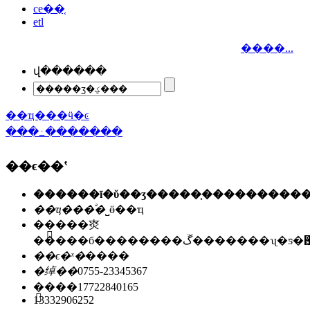
ce��֤
etl
����...
վ������
��ҵ���ӵ�ͼ
���߸�������
��ϵ��ʽ
��ҵ���ͣ�
˽ӫ��ҵ
��ַ��
�㶫
�����б��������ڱ�������ʯ
��ϵ�ˣ�
����
�绰��
0755-23345367
�ֻ���
17722840165
13332906252