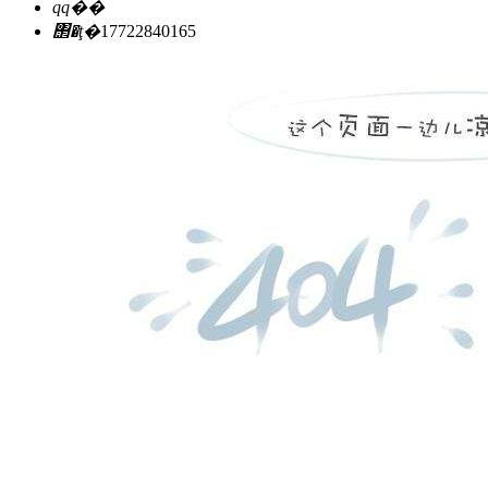
qq��
΢�ţ�
17722840165