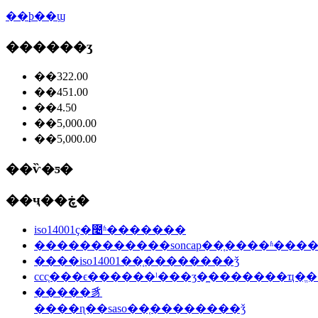
��ϸ��ϣ
������ʒ
��322.00
��451.00
��4.50
��5,000.00
��5,000.00
��ѷ�ƽ�
��ҷ��ڿ�
iso14001ҫ�೤ʱ�������
������������soncap��֤����ʱ���
����iso14001��֤��������ǯ
ccc֤���ϵ������ˡ���ʒ�̼�������ҵ�ֱ�
�����豸
����ɳ��saso��֤��������ǯ